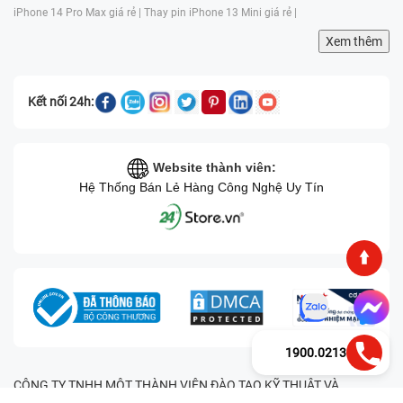
iPhone 14 Pro Max giá rẻ |
Thay pin iPhone 13 Mini giá rẻ |
Xem thêm
Kết nối 24h:
Website thành viên:
Hệ Thống Bán Lẻ Hàng Công Nghệ Uy Tín
1900.0213
CÔNG TY TNHH MỘT THÀNH VIÊN ĐÀO TẠO KỸ THUẬT VÀ
THƯƠNG MẠI HAI BỐN GIỜ Mã số thuế: 0305245702 Địa chỉ: