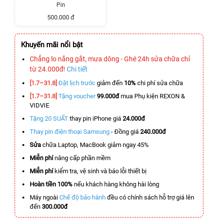
Pin
500.000 đ
Khuyến mãi nổi bật
Chẳng lo nắng gắt, mưa dông - Ghé 24h sửa chữa chỉ
từ 24.000đ!
Chi tiết
[1.7–31.8]
Đặt lịch trước
giảm đến
10%
chi phí sửa chữa
[1.7–31.8]
Tặng voucher
99.000đ
mua Phụ kiện REXON &
VIDVIE
Tặng 20 SUẤT
thay pin iPhone giá
24.000đ
Thay pin điện thoại Samsung
- Đồng giá
240.000đ
Sửa
chữa Laptop, MacBook giảm ngay 45%
Miễn phí
nâng cấp phần mềm
Miễn phí
kiểm tra, vệ sinh và báo lỗi thiết bị
Hoàn tiền 100%
nếu khách hàng không hài lòng
Máy ngoài
Chế độ bảo hành
đều có chính sách hỗ trợ giá lên
đến
300.000đ