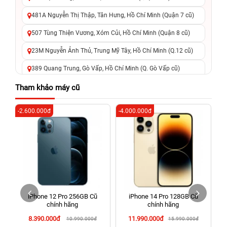
481A Nguyễn Thị Thập, Tân Hưng, Hồ Chí Minh (Quận 7 cũ)
507 Tùng Thiện Vương, Xóm Củi, Hồ Chí Minh (Quận 8 cũ)
23M Nguyễn Ảnh Thủ, Trung Mỹ Tây, Hồ Chí Minh (Q.12 cũ)
389 Quang Trung, Gò Vấp, Hồ Chí Minh (Q. Gò Vấp cũ)
625 - 625A Âu Cơ, Tân Phú, Hồ Chí Minh (Quận Tân Phú cũ)
Tham khảo máy cũ
326 Lê Văn Việt, Tăng Nhơn Phú, Hồ Chí Minh (Q.9 TP. Thủ
-2.600.000đ
-4.000.000đ
-4
Đức cũ)
256 Võ Văn Ngân, Thủ Đức, Hồ Chí Minh (Bình Thọ, TP. Thủ
Đức Cũ)
70 Nguyễn An Ninh, Dĩ An, Hồ Chí Minh (Bình Dương Cũ)
24h Vũng Tàu: 162A Ba Cu, Vũng Tàu, Hồ Chí Minh (TP. Vũng
Tàu cũ)
iPhone 12 Pro 256GB Cũ
iPhone 14 Pro 128GB Cũ
198 Hoàng Văn Thụ, Tân Sơn Nhất, Hồ Chí Minh (Tân Bình
chính hãng
chính hãng
cũ)
8.390.000đ
11.990.000đ
10.990.000đ
15.990.000đ