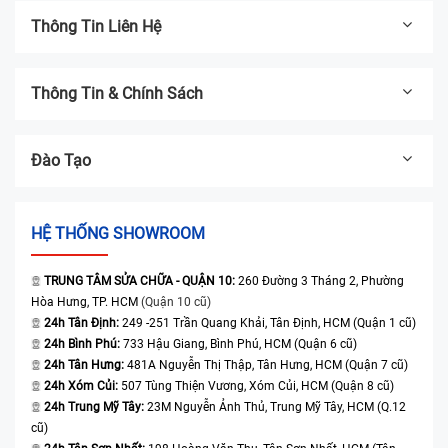
Thông Tin Liên Hệ
Thông Tin & Chính Sách
Đào Tạo
HỆ THỐNG SHOWROOM
TRUNG TÂM SỬA CHỮA - QUẬN 10:
260 Đường 3 Tháng 2, Phường
Hòa Hưng, TP. HCM
(Quận 10 cũ)
24h Tân Định:
249 -251 Trần Quang Khải, Tân Định, HCM (Quận 1 cũ)
24h Bình Phú:
733 Hậu Giang, Bình Phú, HCM (Quận 6 cũ)
24h Tân Hưng:
481A Nguyễn Thị Thập, Tân Hưng, HCM (Quận 7 cũ)
24h Xóm Củi:
507 Tùng Thiện Vương, Xóm Củi, HCM (Quận 8 cũ)
24h Trung Mỹ Tây:
23M Nguyễn Ảnh Thủ, Trung Mỹ Tây, HCM (Q.12
cũ)