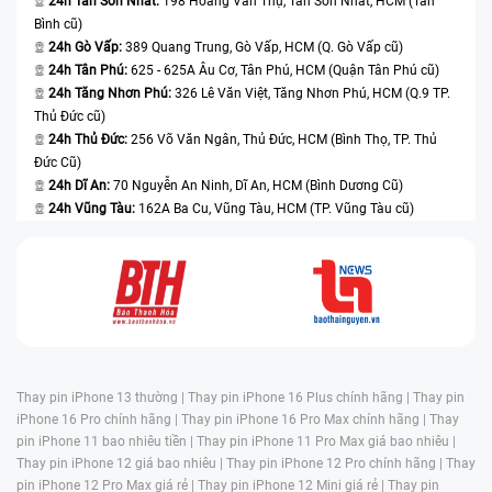
24h Tân Sơn Nhất:
198 Hoàng Văn Thụ, Tân Sơn Nhất, HCM (Tân
Bình cũ)
24h Gò Vấp:
389 Quang Trung, Gò Vấp, HCM (Q. Gò Vấp cũ)
24h Tân Phú:
625 - 625A Âu Cơ, Tân Phú, HCM (Quận Tân Phú cũ)
24h Tăng Nhơn Phú:
326 Lê Văn Việt, Tăng Nhơn Phú, HCM (Q.9 TP.
Thủ Đức cũ)
24h Thủ Đức:
256 Võ Văn Ngân, Thủ Đức, HCM (Bình Thọ, TP. Thủ
Đức Cũ)
24h Dĩ An:
70 Nguyễn An Ninh, Dĩ An, HCM (Bình Dương Cũ)
24h Vũng Tàu:
162A Ba Cu, Vũng Tàu, HCM (TP. Vũng Tàu cũ)
Thay pin iPhone 13 thường |
Thay pin iPhone 16 Plus chính hãng |
Thay pin
iPhone 16 Pro chính hãng |
Thay pin iPhone 16 Pro Max chính hãng |
Thay
pin iPhone 11 bao nhiêu tiền |
Thay pin iPhone 11 Pro Max giá bao nhiêu |
Thay pin iPhone 12 giá bao nhiêu |
Thay pin iPhone 12 Pro chính hãng |
Thay
pin iPhone 12 Pro Max giá rẻ |
Thay pin iPhone 12 Mini giá rẻ |
Thay pin