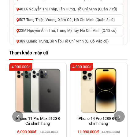
481A Nguyễn Thị Thập, Tân Hưng, Hồ Chí Minh (Quận 7 cũ)
507 Tùng Thiện Vương, Xóm Củi, Hồ Chí Minh (Quận 8 cũ)
23M Nguyễn Ảnh Thủ, Trung Mỹ Tây, Hồ Chí Minh (Q.12 cũ)
389 Quang Trung, Gò Vấp, Hồ Chí Minh (Q. Gò Vấp cũ)
625 - 625A Âu Cơ, Tân Phú, Hồ Chí Minh (Quận Tân Phú cũ)
Tham khảo máy cũ
326 Lê Văn Việt, Tăng Nhơn Phú, Hồ Chí Minh (Q.9 TP. Thủ
-4.900.000đ
-4.000.000đ
-5
Đức cũ)
256 Võ Văn Ngân, Thủ Đức, Hồ Chí Minh (Bình Thọ, TP. Thủ
Đức Cũ)
70 Nguyễn An Ninh, Dĩ An, Hồ Chí Minh (Bình Dương Cũ)
24h Vũng Tàu: 162A Ba Cu, Vũng Tàu, Hồ Chí Minh (TP. Vũng
Tàu cũ)
iPhone 11 Pro Max 512GB
iPhone 14 Pro 128GB Cũ
198 Hoàng Văn Thụ, Tân Sơn Nhất, Hồ Chí Minh (Tân Bình
Cũ chính hãng
chính hãng
cũ)
6.090.000đ
11.990.000đ
10.990.000đ
15.990.000đ