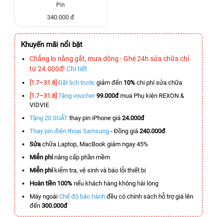
Pin
340.000 đ
Khuyến mãi nổi bật
Chẳng lo nắng gắt, mưa dông - Ghé 24h sửa chữa chỉ
từ 24.000đ!
Chi tiết
[1.7–31.8]
Đặt lịch trước
giảm đến
10%
chi phí sửa chữa
[1.7–31.8]
Tặng voucher
99.000đ
mua Phụ kiện REXON &
VIDVIE
Tặng 20 SUẤT
thay pin iPhone giá
24.000đ
Thay pin điện thoại Samsung
- Đồng giá
240.000đ
Sửa
chữa Laptop, MacBook giảm ngay 45%
Miễn phí
nâng cấp phần mềm
Miễn phí
kiểm tra, vệ sinh và báo lỗi thiết bị
Hoàn tiền 100%
nếu khách hàng không hài lòng
Máy ngoài
Chế độ bảo hành
đều có chính sách hỗ trợ giá lên
đến
300.000đ