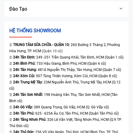
Đào Tạo
HỆ THỐNG SHOWROOM
TRUNG TÂM SỬA CHỮA - QUẬN 10:
260 Đường 3 Tháng 2, Phường
Hòa Hưng, TP. HCM
(Quận 10 cũ)
24h Tân Định:
249 -251 Trần Quang Khải, Tân Định, HCM (Quận 1 cũ)
24h Bình Phú:
733 Hậu Giang, Bình Phú, HCM (Quận 6 cũ)
24h Tân Hưng:
481A Nguyễn Thị Thập, Tân Hưng, HCM (Quận 7 cũ)
24h Xóm Củi:
507 Tùng Thiện Vương, Xóm Củi, HCM (Quận 8 cũ)
24h Trung Mỹ Tây:
23M Nguyễn Ảnh Thủ, Trung Mỹ Tây, HCM (Q.12
cũ)
24h Tân Sơn Nhất:
198 Hoàng Văn Thụ, Tân Sơn Nhất, HCM (Tân
Bình cũ)
24h Gò Vấp:
389 Quang Trung, Gò Vấp, HCM (Q. Gò Vấp cũ)
24h Tân Phú:
625 - 625A Âu Cơ, Tân Phú, HCM (Quận Tân Phú cũ)
24h Tăng Nhơn Phú:
326 Lê Văn Việt, Tăng Nhơn Phú, HCM (Q.9 TP.
Thủ Đức cũ)
24h Thủ Đức:
256 Võ Văn Ngân, Thủ Đức, HCM (Bình Thọ, TP. Thủ