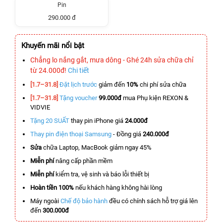
Pin
290.000 đ
Khuyến mãi nổi bật
Chẳng lo nắng gắt, mưa dông - Ghé 24h sửa chữa chỉ
từ 24.000đ!
Chi tiết
[1.7–31.8]
Đặt lịch trước
giảm đến
10%
chi phí sửa chữa
[1.7–31.8]
Tặng voucher
99.000đ
mua Phụ kiện REXON &
VIDVIE
Tặng 20 SUẤT
thay pin iPhone giá
24.000đ
Thay pin điện thoại Samsung
- Đồng giá
240.000đ
Sửa
chữa Laptop, MacBook giảm ngay 45%
Miễn phí
nâng cấp phần mềm
Miễn phí
kiểm tra, vệ sinh và báo lỗi thiết bị
Hoàn tiền 100%
nếu khách hàng không hài lòng
Máy ngoài
Chế độ bảo hành
đều có chính sách hỗ trợ giá lên
đến
300.000đ