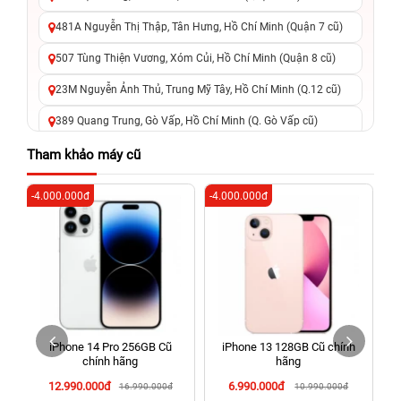
481A Nguyễn Thị Thập, Tân Hưng, Hồ Chí Minh (Quận 7 cũ)
507 Tùng Thiện Vương, Xóm Củi, Hồ Chí Minh (Quận 8 cũ)
23M Nguyễn Ảnh Thủ, Trung Mỹ Tây, Hồ Chí Minh (Q.12 cũ)
389 Quang Trung, Gò Vấp, Hồ Chí Minh (Q. Gò Vấp cũ)
625 - 625A Âu Cơ, Tân Phú, Hồ Chí Minh (Quận Tân Phú cũ)
Tham khảo máy cũ
326 Lê Văn Việt, Tăng Nhơn Phú, Hồ Chí Minh (Q.9 TP. Thủ
-4.000.000đ
-4.000.000đ
-5
Đức cũ)
256 Võ Văn Ngân, Thủ Đức, Hồ Chí Minh (Bình Thọ, TP. Thủ
Đức Cũ)
70 Nguyễn An Ninh, Dĩ An, Hồ Chí Minh (Bình Dương Cũ)
24h Vũng Tàu: 162A Ba Cu, Vũng Tàu, Hồ Chí Minh (TP. Vũng
Tàu cũ)
iPhone 14 Pro 256GB Cũ
iPhone 13 128GB Cũ chính
198 Hoàng Văn Thụ, Tân Sơn Nhất, Hồ Chí Minh (Tân Bình
chính hãng
hãng
cũ)
12.990.000đ
6.990.000đ
16.990.000đ
10.990.000đ