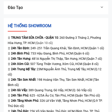
Đào Tạo
HỆ THỐNG SHOWROOM
TRUNG TÂM SỬA CHỮA - QUẬN 10:
260 Đường 3 Tháng 2, Phường
Hòa Hưng, TP. HCM
(Quận 10 cũ)
24h Tân Định:
249 -251 Trần Quang Khải, Tân Định, HCM (Quận 1 cũ)
24h Bình Phú:
733 Hậu Giang, Bình Phú, HCM (Quận 6 cũ)
24h Tân Hưng:
481A Nguyễn Thị Thập, Tân Hưng, HCM (Quận 7 cũ)
24h Xóm Củi:
507 Tùng Thiện Vương, Xóm Củi, HCM (Quận 8 cũ)
24h Trung Mỹ Tây:
23M Nguyễn Ảnh Thủ, Trung Mỹ Tây, HCM (Q.12
cũ)
24h Tân Sơn Nhất:
198 Hoàng Văn Thụ, Tân Sơn Nhất, HCM (Tân
Bình cũ)
24h Gò Vấp:
389 Quang Trung, Gò Vấp, HCM (Q. Gò Vấp cũ)
24h Tân Phú:
625 - 625A Âu Cơ, Tân Phú, HCM (Quận Tân Phú cũ)
24h Tăng Nhơn Phú:
326 Lê Văn Việt, Tăng Nhơn Phú, HCM (Q.9 TP.
Thủ Đức cũ)
24h Thủ Đức:
256 Võ Văn Ngân, Thủ Đức, HCM (Bình Thọ, TP. Thủ