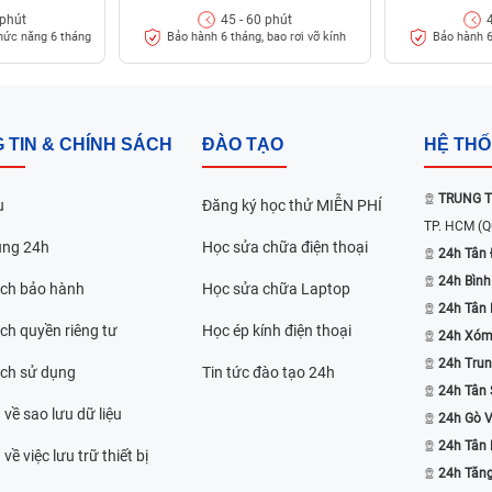
 phút
45 - 60 phút
hức năng 6 tháng
Bảo hành 6 tháng, bao rơi vỡ kính
Bảo hành 6
n bỏ lỡ việc theo dõi các vị khách đã để lại những
ính lựa chọn sửa chữa.
iểm thay mặt kính Xiaomi Mi 9 SE giá
 TIN & CHÍNH SÁCH
ĐÀO TẠO
HỆ TH
ptop 24h đã được công nhận đạt chuẩn chất lượng
TRUNG T
u
Đăng ký học thử MIỄN PHÍ
 Châu Á Thái Bình Dương. Nhờ vậy, đã có khoảng
TP. HCM
(Q
g ở trung tâm.
ụng 24h
Học sửa chữa điện thoại
24h Tân 
xuất nỗ lực giới thiệu rộng rãi trên thị trường.
24h Bình
ách bảo hành
Học sửa chữa Laptop
 phá thêm nhiều kiến thức về công nghệ để hỗ trợ
24h Tân
ch quyền riêng tư
Học ép kính điện thoại
bạn không phải chần chừ quá lâu trong việc có nên
24h Xóm
ủa mình hay không.
24h Trun
ách sử dụng
Tin tức đào tạo 24h
24h Tân 
 về sao lưu dữ liệu
24h Gò 
24h Tân
về việc lưu trữ thiết bị
24h Tăn