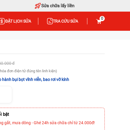
Sửa chữa lấy liền
0
ĐẶT LỊCH SỬA
TRA CỨU SỬA
40.000 đ
hóa đơn điện tử đúng tên linh kiện)
 hành bụi bọt vĩnh viễn, bao rơi vỡ kính
i bật
ng gắt, mưa dông - Ghé 24h sửa chữa chỉ từ 24.000đ!