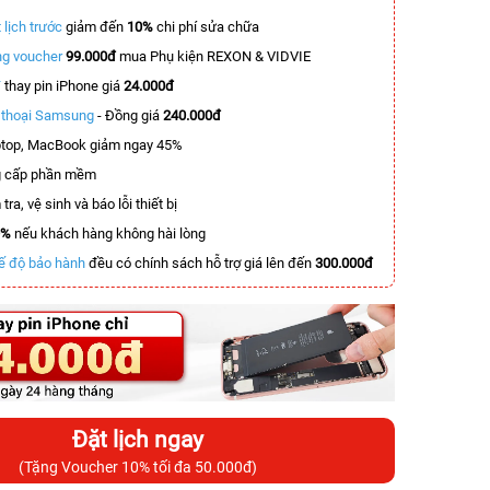
 lịch trước
giảm đến
10%
chi phí sửa chữa
g voucher
99.000đ
mua Phụ kiện REXON & VIDVIE
T
thay pin iPhone giá
24.000đ
n thoại Samsung
- Đồng giá
240.000đ
top, MacBook giảm ngay 45%
 cấp phần mềm
tra, vệ sinh và báo lỗi thiết bị
0%
nếu khách hàng không hài lòng
ế độ bảo hành
đều có chính sách hỗ trợ giá lên đến
300.000đ
Đặt lịch ngay
(Tặng Voucher 10% tối đa 50.000đ)
-6.800.000đ
-2.000.000đ