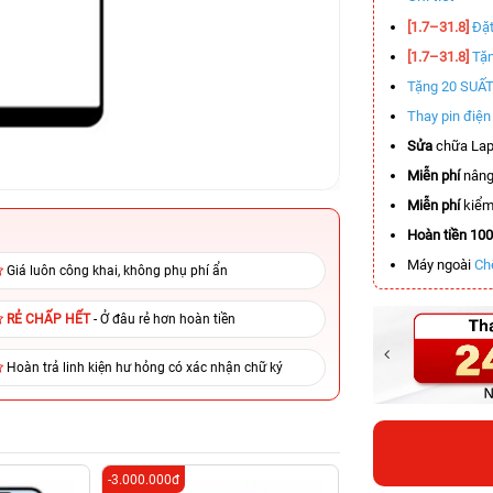
[1.7–31.8]
Đặt
[1.7–31.8]
Tặn
Tặng 20 SUẤ
Thay pin điệ
Sửa
chữa Lap
Miễn phí
nâng
Miễn phí
kiểm 
Hoàn tiền 10
Máy ngoài
Ch
Giá luôn công khai, không phụ phí ẩn
RẺ CHẤP HẾT
- Ở đâu rẻ hơn hoàn tiền
Hoàn trả linh kiện hư hỏng có xác nhận chữ ký
-3.000.000đ
-2.900.000đ