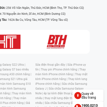
 Đức:
256 Võ Văn Ngân, Thủ Đức, HCM (Bình Thọ, TP. Thủ Đức Cũ)
n:
70 Nguyễn An Ninh, Dĩ An, HCM (Bình Dương Cũ)
g Tàu:
162A Ba Cu, Vũng Tàu, HCM (TP. Vũng Tàu cũ)
 Galaxy S22 Ultra |
Sửa điện thoại gần đây |
Sửa iPhone uy
g Galaxy S7 bao nhiêu
tín |
Thay pin iPhone chính hãng |
Thay
msung A50 chính hãng |
màn hình iPhone chính hãng |
Thay mặt
amsung S21 Ultra giá
kính iPhone chính hãng |
Thay kính lưng
 màn hình Samsung S10
iPhone chính hãng |
Sửa chữa Samsung
 màn hình Samsung
Galaxy J |
Sửa chữa Samsung Galaxy
nh hãng |
Thay màn hình
Note |
ép lại kính điện thoại giá bao
Quay về
đầu trang
nh hãng |
Thay màn
nhiêu |
thay mặt lưng điện thoại giá bao
0 Plus chính hãng |
Giá
nhiêu |
Sửa chữa Samsung Galaxy S |
1900.0213