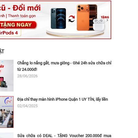
ệt, Tăng Nhơn Phú, Hồ Chí Minh (Q.9 TP. Thủ Đức cũ)
ân, Thủ Đức, Hồ Chí Minh (Bình Thọ, TP. Thủ Đức Cũ)
Ninh, Dĩ An, Hồ Chí Minh (Bình Dương Cũ)
 162A Ba Cu, Vũng Tàu, Hồ Chí Minh (TP. Vũng Tàu cũ)
 Thụ, Tân Sơn Nhất, Hồ Chí Minh (Tân Bình cũ)
ẬT
Chẳng lo nắng gắt, mưa giông - Ghé 24h sửa chữa chỉ
từ 24.000đ!
28/06/2026
Địa chỉ thay màn hình iPhone Quận 1 UY TÍN, lấy liền
02/04/2025
Sửa chữa có DEAL - TẶNG Voucher 200.000đ mua