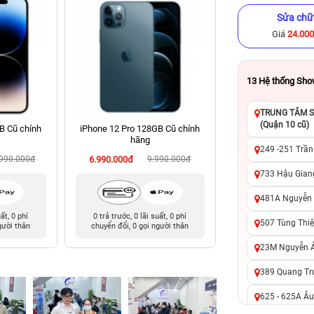
Sửa chữ
Giá
24.00
13
Hệ thống Sh
TRUNG TÂM SỬ
(Quận 10 cũ)
B Cũ chính
iPhone 12 Pro 128GB Cũ chính
iPhone 13 256GB C
hãng
249 -251 Trần
.990.000đ
6.990.000đ
9.990.000đ
9.090.000đ
11
733 Hậu Giang
481A Nguyễn T
uất, 0 phí
0 trả trước, 0 lãi suất, 0 phí
0 trả trước, 0 lãi 
507 Tùng Thiệ
gười thân
chuyển đổi, 0 gọi người thân
chuyển đổi, 0 gọi 
23M Nguyễn Ản
389 Quang Tru
625 - 625A Âu