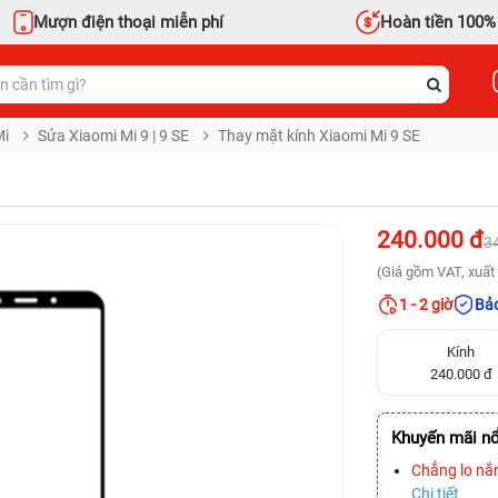
Mượn điện thoại miễn phí
Hoàn tiền 100%
Mi
Sửa Xiaomi Mi 9 | 9 SE
Thay mặt kính Xiaomi Mi 9 SE
240.000 đ
3
(Giá gồm VAT, xuất 
1 - 2 giờ
Bảo
Kính
240.000 đ
Khuyến mãi nổ
Chẳng lo nắ
Chi tiết