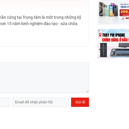
dụng thiết kế nơi chứa camera theo tạo hình giọt
ộng mở.
Phần cứng tại Trung tâm là một trong những kỹ
 hơn 15 năm kinh nghiệm đào tạo - sửa chữa