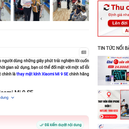
326 Lê Văn Vi
256 Võ Văn Ng
70 Nguyễn An 
24h Vũng Tàu:
198 Hoàng Văn
TIN TỨC NỔI B
o người dùng những giây phút trải nghiệm lôi cuốn
thời gian sử dụng, bạn có thể đối mặt với một số lỗi
t chính là
thay mặt kính Xiaomi Mi 9 SE
chính hãng
Xiaomi Mi 9 SE
 dung
ỡ trung là 5,97 inch với tỷ lệ khung hình là 19,5:9
đội ngũ chế tạo của Xiaomi cũng không quên trang
1080 X 2340 pixels), và có hỗ trợ HDR. Các thông
õ nét, mãn nhãn người dùng.
Đã kiểm duyệt nội dung