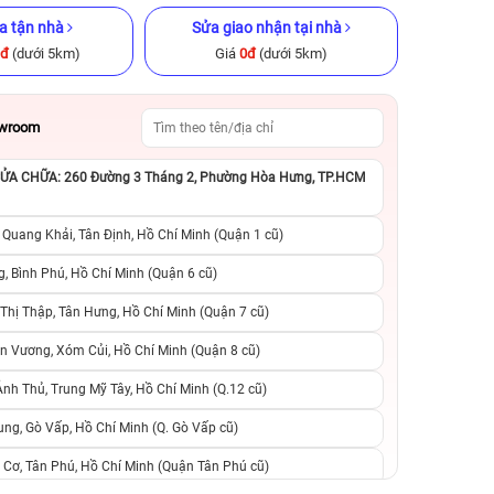
a tận nhà
Sửa giao nhận tại nhà
0đ
(dưới 5km)
Giá
0đ
(dưới 5km)
owroom
A CHỮA: 260 Đường 3 Tháng 2, Phường Hòa Hưng, TP.HCM
ũ chính hãng
iPhone XS Max 512GB Cũ chính
iPhone 11 64GB C
hãng
 Quang Khải, Tân Định, Hồ Chí Minh (Quận 1 cũ)
.990.000đ
6.490.000đ
13.290.000đ
4.990.000đ
6
, Bình Phú, Hồ Chí Minh (Quận 6 cũ)
hị Thập, Tân Hưng, Hồ Chí Minh (Quận 7 cũ)
suất, 0 phí
0 trả trước, 0 lãi suất, 0 phí
0 trả trước, 0 lãi
n Vương, Xóm Củi, Hồ Chí Minh (Quận 8 cũ)
người thân
chuyển đổi, 0 gọi người thân
chuyển đổi, 0 gọi
h Thủ, Trung Mỹ Tây, Hồ Chí Minh (Q.12 cũ)
ng, Gò Vấp, Hồ Chí Minh (Q. Gò Vấp cũ)
 Cơ, Tân Phú, Hồ Chí Minh (Quận Tân Phú cũ)