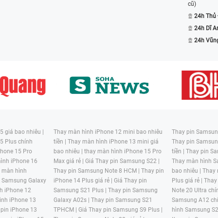
cũ)
24h Thủ
24h Dĩ A
24h Vũn
 giá bao nhiêu |
Thay màn hình iPhone 12 mini bao nhiêu
Thay pin Samsung
5 Plus chính
tiền |
Thay màn hình iPhone 13 mini giá
Thay pin Samsun
hone 15 Pro
bao nhiêu |
thay màn hình iPhone 15 Pro
tiền |
Thay pin Sa
ình iPhone 16
Max giá rẻ |
Giá Thay pin Samsung S22 |
Thay màn hình S
y màn hình
Thay pin Samsung Note 8 HCM |
Thay pin
bao nhiêu |
Thay
n Samsung Galaxy
iPhone 14 Plus giá rẻ |
Giá Thay pin
Plus giá rẻ |
Thay
h iPhone 12
Samsung S21 Plus |
Thay pin Samsung
Note 20 Ultra chí
ình iPhone 13
Galaxy A02s |
Thay pin Samsung S21
Samsung A12 chí
 pin iPhone 13
TPHCM |
Giá Thay pin Samsung S9 Plus |
hình Samsung S2