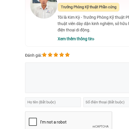
Mặc dù sở hữu màn hình quá lớn, nhưng với việc hãng tận 
Trưởng Phòng Kỹ thuật Phần cứng
nước đã góp phần giúp không gian màn hình thêm phần r
Tôi là Kim Kỳ - Trưởng Phòng Kỹ thuật 
thuật viên dày dặn kinh nghiệm, sở hữu
điện thoại di động.
Xem thêm thông tin
Đánh giá: