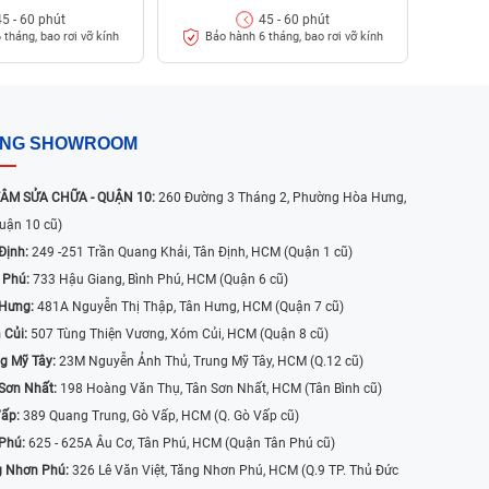
45 - 60 phút
45 - 60 phút
 tháng, bao rơi vỡ kính
Bảo hành 6 tháng, bao rơi vỡ kính
ỐNG SHOWROOM
ÂM SỬA CHỮA - QUẬN 10:
260 Đường 3 Tháng 2, Phường Hòa Hưng,
uận 10 cũ)
Định:
249 -251 Trần Quang Khải, Tân Định, HCM (Quận 1 cũ)
 Phú:
733 Hậu Giang, Bình Phú, HCM (Quận 6 cũ)
 Hưng:
481A Nguyễn Thị Thập, Tân Hưng, HCM (Quận 7 cũ)
 Củi:
507 Tùng Thiện Vương, Xóm Củi, HCM (Quận 8 cũ)
g Mỹ Tây:
23M Nguyễn Ảnh Thủ, Trung Mỹ Tây, HCM (Q.12 cũ)
Sơn Nhất:
198 Hoàng Văn Thụ, Tân Sơn Nhất, HCM (Tân Bình cũ)
Vấp:
389 Quang Trung, Gò Vấp, HCM (Q. Gò Vấp cũ)
 Phú:
625 - 625A Âu Cơ, Tân Phú, HCM (Quận Tân Phú cũ)
g Nhơn Phú:
326 Lê Văn Việt, Tăng Nhơn Phú, HCM (Q.9 TP. Thủ Đức