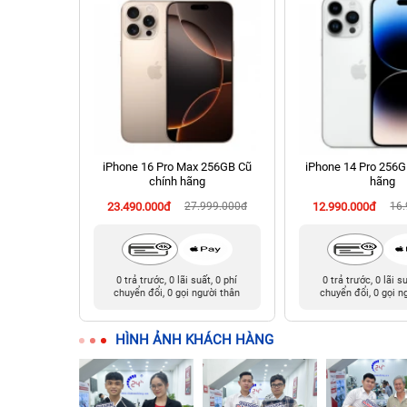
hính hãng
iPhone 16 Pro Max 256GB Cũ
iPhone 14 Pro 256G
chính hãng
hãng
90.000đ
23.490.000đ
27.999.000đ
12.990.000đ
16
t, 0 phí
0 trả trước, 0 lãi suất, 0 phí
0 trả trước, 0 lãi s
ười thân
chuyển đổi, 0 gọi người thân
chuyển đổi, 0 gọi n
HÌNH ẢNH KHÁCH HÀNG