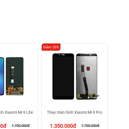
Giảm 20%
Giảm 20%
Thay m
1.3
Bảo
h Xiaomi Mi 9 Lite
Thay màn hình Xiaomi Mi 9 Pro
00đ
1.350.000đ
1.700.000đ
1.700.000đ