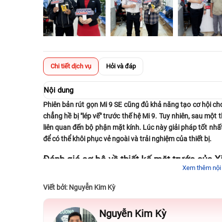
Chi tiết dịch vụ
Hỏi và đáp
Nội dung
Phiên bản rút gọn Mi 9 SE cũng đủ khả năng tạo cơ hội ch
chẳng hề bị "lép vế" trước thế hệ Mi 9. Tuy nhiên, sau một 
liên quan đến bộ phận mặt kính. Lúc này giải pháp tốt nhấ
để có thể khôi phục vẻ ngoài và trải nghiệm của thiết bị.
Đánh giá sơ bộ về thiết kế mặt trước của 
Xem thêm nội
Mặt trước Mi 9 SE được lắp đặt một màn hình có kích thước c
Viết bởi: Nguyễn Kim Kỳ
và cùng với mật độ điểm ảnh đạt mức 432 ppi. Ngoài ra, 
bị một màn hình Super AMOLED với độ phân giải Full HD+ (
Nguyễn Kim Kỳ
số này hứa hẹn mang đến nội dung hình ảnh với màu sắc r