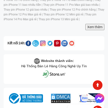
vực sửa chữa di động lẫn máy tính tại địa bàn thành phố được hơn
pin iPhone 11 bao nhiêu tiền |
Thay pin iPhone 11 Pro Max giá bao nhiêu |
15 năm. Trung tâm rất vinh dự khi từng được nhận giải thưởng
Thay pin iPhone 12 giá bao nhiêu |
Thay pin iPhone 12 Pro chính hãng |
Thay
Thương hiệu hàng đầu Việt Nam năm 2016 nhờ sở hữu đội ngũ kỹ
pin iPhone 12 Pro Max giá rẻ |
Thay pin iPhone 12 Mini giá rẻ |
Thay pin
thuật viên dày dặn kinh nghiệm, nhiệt tình và hệ thống máy móc hiện
iPhone 14 Pro Max giá rẻ |
Thay pin iPhone 13 Mini giá rẻ |
đại
.
Xem thêm
Trung bình có khoảng hơn 4000 khách hàng mỗi tháng lựa chọn nơi
đây để giải quyết những vấn đề liên quan đến phần cứng lẫn phần
mềm trên thiết bị của họ. Vì vậy bạn không phải đắn đo quá lâu trong
Kết nối 24h:
việc tìm đến trung tâm nếu muốn "cứu rỗi" màn hình điện thoại của
mình.
Website thành viên:
Hệ Thống Bán Lẻ Hàng Công Nghệ Uy Tín