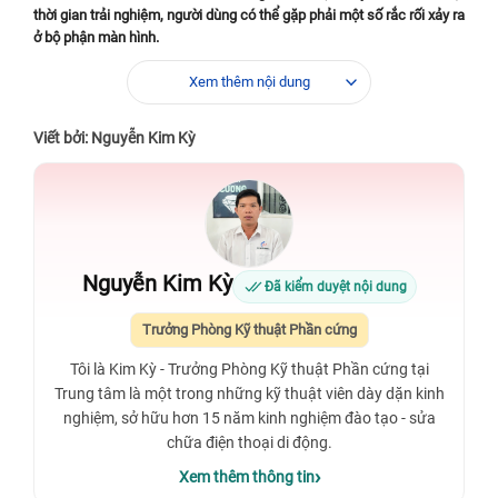
thời gian trải nghiệm, người dùng có thể gặp phải một số rắc rối xảy ra
ở bộ phận màn hình.
Mô tả sơ bộ về mặt trước của Xiaomi Mi 9 Pro 5G
Xem thêm nội dung
Thiết kế màn hình của Mi 9 Pro 5G không có gì khác biệt với Mi 9
Viết bởi: Nguyễn Kim Kỳ
được ra mắt cách đây không lâu. Nơi đặt camera ở mặt trước của
điện thoại cũng thiết lập ở tạo hình giọt nước với phần cạnh viền màn
hình siêu mỏng. Đặc điểm này đáp ứng được xu hướng thích xem
video hoặc chơi game với màn hình lớn của đông đảo người dùng
châu Á nói riêng.
Xiaomi Mi 9 Pro 5G sở hữu tấm nền Super AMOLED với kích thước
Nguyễn Kim Kỳ
Đã kiểm duyệt nội dung
màn hình là 6,39 inch. Thiết bị có độ phân giải ở mức 1080 x 2340
pixels và mật độ điểm ảnh đi kèm là 403 ppi. Vì vậy, sản phẩm đủ
Trưởng Phòng Kỹ thuật Phần cứng
khả năng đem đến những nội dung hình ảnh đầy bắt mắt và rực rỡ.
Tôi là Kim Kỳ - Trưởng Phòng Kỹ thuật Phần cứng tại
Trung tâm là một trong những kỹ thuật viên dày dặn kinh
nghiệm, sở hữu hơn 15 năm kinh nghiệm đào tạo - sửa
chữa điện thoại di động.
Xem thêm thông tin