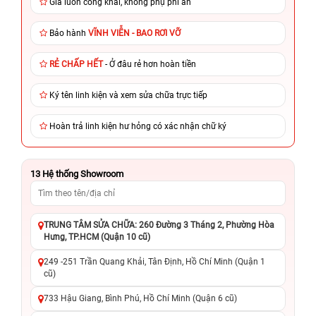
Giá luôn công khai, không phụ phí ẩn
Bảo hành
VĨNH VIỄN - BAO RƠI VỠ
RẺ CHẤP HẾT
- Ở đâu rẻ hơn hoàn tiền
Ký tên linh kiện và xem sửa chữa trực tiếp
Hoàn trả linh kiện hư hỏng có xác nhận chữ ký
13
Hệ thống Showroom
TRUNG TÂM SỬA CHỮA: 260 Đường 3 Tháng 2, Phường Hòa
Hưng, TP.HCM (Quận 10 cũ)
249 -251 Trần Quang Khải, Tân Định, Hồ Chí Minh (Quận 1
cũ)
733 Hậu Giang, Bình Phú, Hồ Chí Minh (Quận 6 cũ)