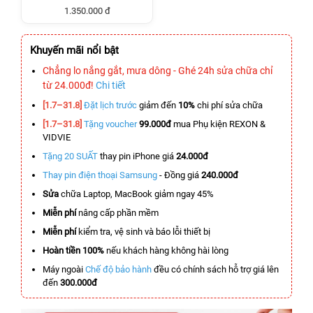
1.350.000 đ
Khuyến mãi nổi bật
Chẳng lo nắng gắt, mưa dông - Ghé 24h sửa chữa chỉ
từ 24.000đ!
Chi tiết
[1.7–31.8]
Đặt lịch trước
giảm đến
10%
chi phí sửa chữa
[1.7–31.8]
Tặng voucher
99.000đ
mua Phụ kiện REXON &
VIDVIE
Tặng 20 SUẤT
thay pin iPhone giá
24.000đ
Thay pin điện thoại Samsung
- Đồng giá
240.000đ
Sửa
chữa Laptop, MacBook giảm ngay 45%
Miễn phí
nâng cấp phần mềm
Miễn phí
kiểm tra, vệ sinh và báo lỗi thiết bị
Hoàn tiền 100%
nếu khách hàng không hài lòng
Máy ngoài
Chế độ bảo hành
đều có chính sách hỗ trợ giá lên
đến
300.000đ