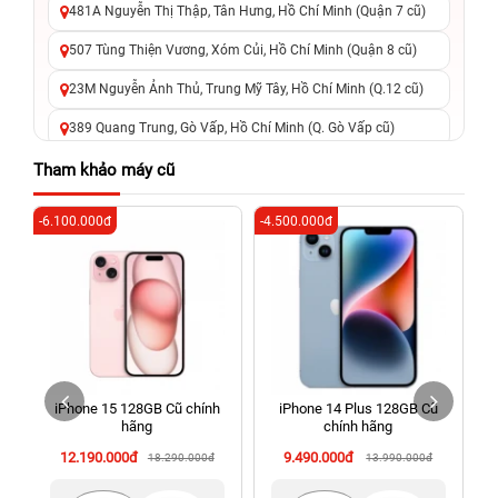
481A Nguyễn Thị Thập, Tân Hưng, Hồ Chí Minh (Quận 7 cũ)
507 Tùng Thiện Vương, Xóm Củi, Hồ Chí Minh (Quận 8 cũ)
23M Nguyễn Ảnh Thủ, Trung Mỹ Tây, Hồ Chí Minh (Q.12 cũ)
389 Quang Trung, Gò Vấp, Hồ Chí Minh (Q. Gò Vấp cũ)
625 - 625A Âu Cơ, Tân Phú, Hồ Chí Minh (Quận Tân Phú cũ)
Tham khảo máy cũ
326 Lê Văn Việt, Tăng Nhơn Phú, Hồ Chí Minh (Q.9 TP. Thủ
-6.100.000đ
-4.500.000đ
-5
Đức cũ)
256 Võ Văn Ngân, Thủ Đức, Hồ Chí Minh (Bình Thọ, TP. Thủ
Đức Cũ)
70 Nguyễn An Ninh, Dĩ An, Hồ Chí Minh (Bình Dương Cũ)
24h Vũng Tàu: 162A Ba Cu, Vũng Tàu, Hồ Chí Minh (TP. Vũng
Tàu cũ)
iPhone 15 128GB Cũ chính
iPhone 14 Plus 128GB Cũ
198 Hoàng Văn Thụ, Tân Sơn Nhất, Hồ Chí Minh (Tân Bình
hãng
chính hãng
cũ)
12.190.000đ
9.490.000đ
18.290.000đ
13.990.000đ