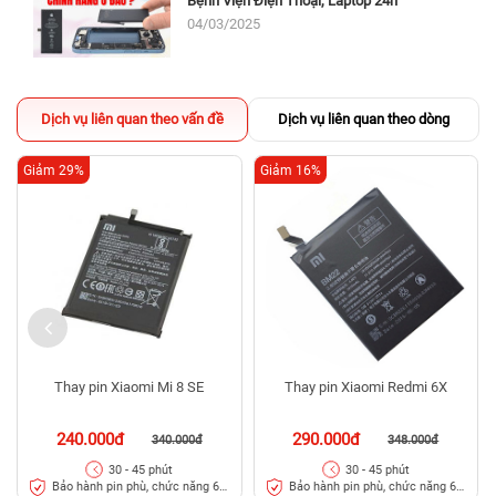
Bệnh Viện Điện Thoại, Laptop 24h
04/03/2025
Dịch vụ liên quan theo vấn đề
Dịch vụ liên quan theo dòng
Giảm 29%
Giảm 16%
Vệ sinh cổng sạc
Phần cổng sạc qua thời gian dài sử dụng sẽ bị bám bụi. Điều này có
thể khiến việc sạc pin bị ảnh hưởng, tệ hơn là pin sạc không vào. Nếu
Thay pin Xiaomi Mi 8 SE
Thay pin Xiaomi Redmi 6X
vậy, bạn có thể dùng tăm bông để làm vệ sinh và kiểm tra lại xem sạc
có vào hay không.
240.000đ
290.000đ
340.000đ
348.000đ
Ngoài ra, người dùng cũng nên thường xuyên vệ sinh cổng sạc để
30 - 45 phút
30 - 45 phút
tránh việc bị bụi bẩn ở cổng sạc quá nhiều.
Bảo hành pin phù, chức năng 6
Bảo hành pin phù, chức năng 6