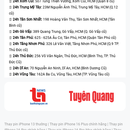
24h Xóm Củi:
507 Tùng Thiện Vương, Xóm Củi, HCM (Quận 8 cũ)
24h Trung Mỹ Tây:
23M Nguyễn Ảnh Thủ, Trung Mỹ Tây, HCM (Q.12
cũ)
24h Tân Sơn Nhất:
198 Hoàng Văn Thụ, Tân Sơn Nhất, HCM (Tân
Bình cũ)
24h Gò Vấp:
389 Quang Trung, Gò Vấp, HCM (Q. Gò Vấp cũ)
24h Tân Phú:
625 - 625A Âu Cơ, Tân Phú, HCM (Quận Tân Phú cũ)
Thay Pin điện thoại
24h Tăng Nhơn Phú:
326 Lê Văn Việt, Tăng Nhơn Phú, HCM (Q.9 TP.
Thủ Đức cũ)
Pin của bạn bị hư hỏng hoặc chai phồng sau một thời gian dài sử
24h Thủ Đức:
256 Võ Văn Ngân, Thủ Đức, HCM (Bình Thọ, TP. Thủ
dụng thì thay pin chính là giải pháp tốt nhất lúc này.
Đức Cũ)
24h Dĩ An:
70 Nguyễn An Ninh, Dĩ An, HCM (Bình Dương Cũ)
Những lưu ý khi thay pin Xiaomi Mi 9
24h Vũng Tàu:
162A Ba Cu, Vũng Tàu, HCM (TP. Vũng Tàu cũ)
Để có những trải nghiệm tốt nhất sau khi thay pin Xiaomi Mi 9 thì bạn
cần lưu ý những điều sau:
Sử dụng linh kiện chính hãng
Nếu bạn sử dụng Pin kém chất lượng không chỉ nhanh chóng hư
hỏng và mau hết pin, pin kém chất lượng còn có thể gây cháy nổ.
Chính vì vậy, người dùng hãy thay một viên pin chất lượng, chính hãng
Thay pin iPhone 13 thường |
Thay pin iPhone 16 Plus chính hãng |
Thay pin
cho điện thoại của mình để có thể sử dụng tốt hơn.
iPhone 16 Pro chính hãng |
Thay pin iPhone 16 Pro Max chính hãng |
Thay