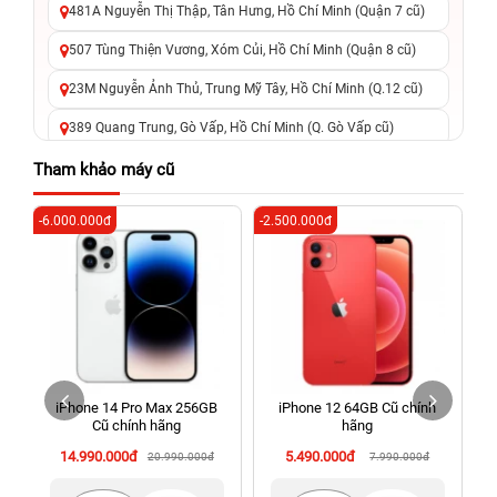
481A Nguyễn Thị Thập, Tân Hưng, Hồ Chí Minh (Quận 7 cũ)
507 Tùng Thiện Vương, Xóm Củi, Hồ Chí Minh (Quận 8 cũ)
23M Nguyễn Ảnh Thủ, Trung Mỹ Tây, Hồ Chí Minh (Q.12 cũ)
389 Quang Trung, Gò Vấp, Hồ Chí Minh (Q. Gò Vấp cũ)
625 - 625A Âu Cơ, Tân Phú, Hồ Chí Minh (Quận Tân Phú cũ)
Tham khảo máy cũ
326 Lê Văn Việt, Tăng Nhơn Phú, Hồ Chí Minh (Q.9 TP. Thủ
-6.000.000đ
-2.500.000đ
-3
Đức cũ)
256 Võ Văn Ngân, Thủ Đức, Hồ Chí Minh (Bình Thọ, TP. Thủ
Đức Cũ)
70 Nguyễn An Ninh, Dĩ An, Hồ Chí Minh (Bình Dương Cũ)
24h Vũng Tàu: 162A Ba Cu, Vũng Tàu, Hồ Chí Minh (TP. Vũng
Tàu cũ)
iPhone 14 Pro Max 256GB
iPhone 12 64GB Cũ chính
198 Hoàng Văn Thụ, Tân Sơn Nhất, Hồ Chí Minh (Tân Bình
Cũ chính hãng
hãng
cũ)
14.990.000đ
5.490.000đ
20.990.000đ
7.990.000đ