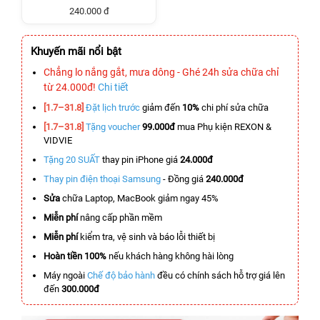
240.000 đ
Khuyến mãi nổi bật
Chẳng lo nắng gắt, mưa dông - Ghé 24h sửa chữa chỉ
từ 24.000đ!
Chi tiết
[1.7–31.8]
Đặt lịch trước
giảm đến
10%
chi phí sửa chữa
[1.7–31.8]
Tặng voucher
99.000đ
mua Phụ kiện REXON &
VIDVIE
Tặng 20 SUẤT
thay pin iPhone giá
24.000đ
Thay pin điện thoại Samsung
- Đồng giá
240.000đ
Sửa
chữa Laptop, MacBook giảm ngay 45%
Miễn phí
nâng cấp phần mềm
Miễn phí
kiểm tra, vệ sinh và báo lỗi thiết bị
Hoàn tiền 100%
nếu khách hàng không hài lòng
Máy ngoài
Chế độ bảo hành
đều có chính sách hỗ trợ giá lên
đến
300.000đ