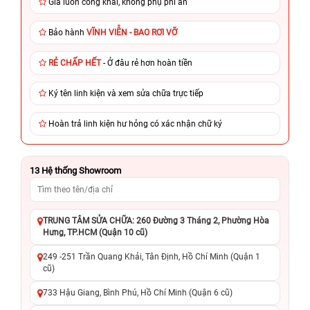
Giá luôn công khai, không phụ phí ẩn
Bảo hành
VĨNH VIỄN - BAO RƠI VỠ
RẺ CHẤP HẾT
- Ở đâu rẻ hơn hoàn tiền
Ký tên linh kiện và xem sửa chữa trực tiếp
Hoàn trả linh kiện hư hỏng có xác nhận chữ ký
13
Hệ thống Showroom
TRUNG TÂM SỬA CHỮA: 260 Đường 3 Tháng 2, Phường Hòa
Hưng, TP.HCM (Quận 10 cũ)
249 -251 Trần Quang Khải, Tân Định, Hồ Chí Minh (Quận 1
cũ)
733 Hậu Giang, Bình Phú, Hồ Chí Minh (Quận 6 cũ)