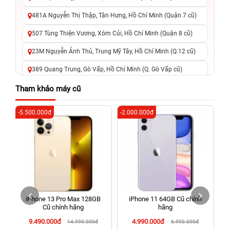
481A Nguyễn Thị Thập, Tân Hưng, Hồ Chí Minh (Quận 7 cũ)
507 Tùng Thiện Vương, Xóm Củi, Hồ Chí Minh (Quận 8 cũ)
23M Nguyễn Ảnh Thủ, Trung Mỹ Tây, Hồ Chí Minh (Q.12 cũ)
389 Quang Trung, Gò Vấp, Hồ Chí Minh (Q. Gò Vấp cũ)
625 - 625A Âu Cơ, Tân Phú, Hồ Chí Minh (Quận Tân Phú cũ)
Tham khảo máy cũ
326 Lê Văn Việt, Tăng Nhơn Phú, Hồ Chí Minh (Q.9 TP. Thủ
-5.500.000đ
-2.000.000đ
-6
Đức cũ)
256 Võ Văn Ngân, Thủ Đức, Hồ Chí Minh (Bình Thọ, TP. Thủ
Đức Cũ)
70 Nguyễn An Ninh, Dĩ An, Hồ Chí Minh (Bình Dương Cũ)
24h Vũng Tàu: 162A Ba Cu, Vũng Tàu, Hồ Chí Minh (TP. Vũng
Tàu cũ)
iPhone 13 Pro Max 128GB
iPhone 11 64GB Cũ chính
198 Hoàng Văn Thụ, Tân Sơn Nhất, Hồ Chí Minh (Tân Bình
Cũ chính hãng
hãng
cũ)
9.490.000đ
4.990.000đ
14.990.000đ
6.990.000đ