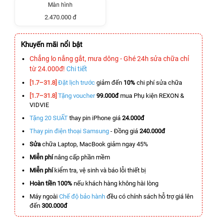
Màn hình
2.470.000 đ
Khuyến mãi nổi bật
Chẳng lo nắng gắt, mưa dông - Ghé 24h sửa chữa chỉ
từ 24.000đ!
Chi tiết
[1.7–31.8]
Đặt lịch trước
giảm đến
10%
chi phí sửa chữa
[1.7–31.8]
Tặng voucher
99.000đ
mua Phụ kiện REXON &
VIDVIE
Tặng 20 SUẤT
thay pin iPhone giá
24.000đ
Thay pin điện thoại Samsung
- Đồng giá
240.000đ
Sửa
chữa Laptop, MacBook giảm ngay 45%
Miễn phí
nâng cấp phần mềm
Miễn phí
kiểm tra, vệ sinh và báo lỗi thiết bị
Hoàn tiền 100%
nếu khách hàng không hài lòng
Máy ngoài
Chế độ bảo hành
đều có chính sách hỗ trợ giá lên
đến
300.000đ