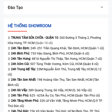
Đào Tạo
HỆ THỐNG SHOWROOM
TRUNG TÂM SỬA CHỮA - QUẬN 10:
260 Đường 3 Tháng 2, Phường
Hòa Hưng, TP. HCM
(Quận 10 cũ)
24h Tân Định:
249 -251 Trần Quang Khải, Tân Định, HCM (Quận 1 cũ)
24h Bình Phú:
733 Hậu Giang, Bình Phú, HCM (Quận 6 cũ)
24h Tân Hưng:
481A Nguyễn Thị Thập, Tân Hưng, HCM (Quận 7 cũ)
24h Xóm Củi:
507 Tùng Thiện Vương, Xóm Củi, HCM (Quận 8 cũ)
24h Trung Mỹ Tây:
23M Nguyễn Ảnh Thủ, Trung Mỹ Tây, HCM (Q.12
cũ)
24h Tân Sơn Nhất:
198 Hoàng Văn Thụ, Tân Sơn Nhất, HCM (Tân
Bình cũ)
24h Gò Vấp:
389 Quang Trung, Gò Vấp, HCM (Q. Gò Vấp cũ)
24h Tân Phú:
625 - 625A Âu Cơ, Tân Phú, HCM (Quận Tân Phú cũ)
24h Tăng Nhơn Phú:
326 Lê Văn Việt, Tăng Nhơn Phú, HCM (Q.9 TP.
Thủ Đức cũ)
24h Thủ Đức:
256 Võ Văn Ngân, Thủ Đức, HCM (Bình Thọ, TP. Thủ