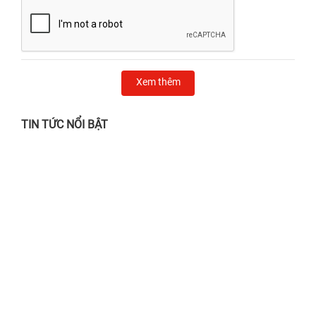
Xem thêm
TIN TỨC NỔI BẬT
Chẳng lo nắng gắt, mưa giông - Ghé 24h
sửa chữa chỉ từ 24.000đ!
28/06/2026
Địa chỉ thay màn hình iPhone Quận 1 UY
TÍN, lấy liền