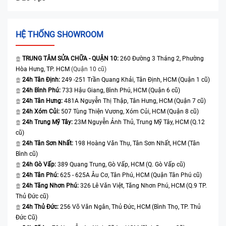
HỆ THỐNG SHOWROOM
TRUNG TÂM SỬA CHỮA - QUẬN 10:
260 Đường 3 Tháng 2, Phường
Hòa Hưng, TP. HCM
(Quận 10 cũ)
24h Tân Định:
249 -251 Trần Quang Khải, Tân Định, HCM (Quận 1 cũ)
24h Bình Phú:
733 Hậu Giang, Bình Phú, HCM (Quận 6 cũ)
24h Tân Hưng:
481A Nguyễn Thị Thập, Tân Hưng, HCM (Quận 7 cũ)
24h Xóm Củi:
507 Tùng Thiện Vương, Xóm Củi, HCM (Quận 8 cũ)
24h Trung Mỹ Tây:
23M Nguyễn Ảnh Thủ, Trung Mỹ Tây, HCM (Q.12
cũ)
24h Tân Sơn Nhất:
198 Hoàng Văn Thụ, Tân Sơn Nhất, HCM (Tân
Bình cũ)
24h Gò Vấp:
389 Quang Trung, Gò Vấp, HCM (Q. Gò Vấp cũ)
24h Tân Phú:
625 - 625A Âu Cơ, Tân Phú, HCM (Quận Tân Phú cũ)
24h Tăng Nhơn Phú:
326 Lê Văn Việt, Tăng Nhơn Phú, HCM (Q.9 TP.
Thủ Đức cũ)
24h Thủ Đức:
256 Võ Văn Ngân, Thủ Đức, HCM (Bình Thọ, TP. Thủ
Đức Cũ)