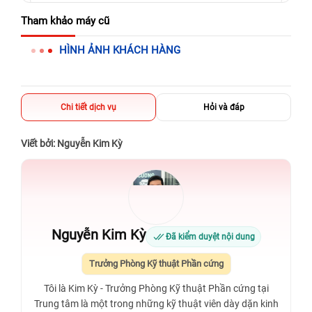
625 - 625A Âu Cơ, Tân Phú, Hồ Chí Minh (Quận Tân Phú cũ)
Tham khảo máy cũ
326 Lê Văn Việt, Tăng Nhơn Phú, Hồ Chí Minh (Q.9 TP. Thủ
HÌNH ẢNH KHÁCH HÀNG
Đức cũ)
256 Võ Văn Ngân, Thủ Đức, Hồ Chí Minh (Bình Thọ, TP. Thủ
Đức Cũ)
Chi tiết dịch vụ
Hỏi và đáp
70 Nguyễn An Ninh, Dĩ An, Hồ Chí Minh (Bình Dương Cũ)
24h Vũng Tàu: 162A Ba Cu, Vũng Tàu, Hồ Chí Minh (TP. Vũng
Viết bởi: Nguyễn Kim Kỳ
Tàu cũ)
198 Hoàng Văn Thụ, Tân Sơn Nhất, Hồ Chí Minh (Tân Bình
cũ)
Nguyễn Kim Kỳ
Đã kiểm duyệt nội dung
Trưởng Phòng Kỹ thuật Phần cứng
Tôi là Kim Kỳ - Trưởng Phòng Kỹ thuật Phần cứng tại
Trung tâm là một trong những kỹ thuật viên dày dặn kinh