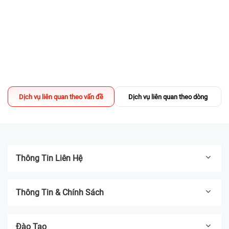
02/04/2025
Sửa chữa có DEAL - TẶNG Voucher
200.000đ mua iPhone Like New
13/03/2025
Địa chỉ thay pin iPhone UY TÍN TPHCM -
Bệnh Viện Điện Thoại, Laptop 24h
Dịch vụ liên quan theo vấn đề
Dịch vụ liên quan theo dòng
04/03/2025
Thông Tin Liên Hệ
Thông Tin & Chính Sách
Đào Tạo