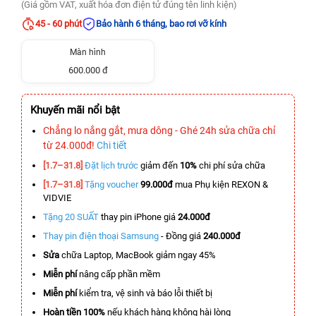
(Giá gồm VAT, xuất hóa đơn điện tử đúng tên linh kiện)
45 - 60 phút
Bảo hành 6 tháng, bao rơi vỡ kính
Màn hình
600.000 đ
Khuyến mãi nổi bật
Chẳng lo nắng gắt, mưa dông - Ghé 24h sửa chữa chỉ
từ 24.000đ!
Chi tiết
[1.7–31.8]
Đặt lịch trước
giảm đến
10%
chi phí sửa chữa
[1.7–31.8]
Tặng voucher
99.000đ
mua Phụ kiện REXON &
VIDVIE
Tặng 20 SUẤT
thay pin iPhone giá
24.000đ
Thay pin điện thoại Samsung
- Đồng giá
240.000đ
Sửa
chữa Laptop, MacBook giảm ngay 45%
Miễn phí
nâng cấp phần mềm
Miễn phí
kiểm tra, vệ sinh và báo lỗi thiết bị
Hoàn tiền 100%
nếu khách hàng không hài lòng