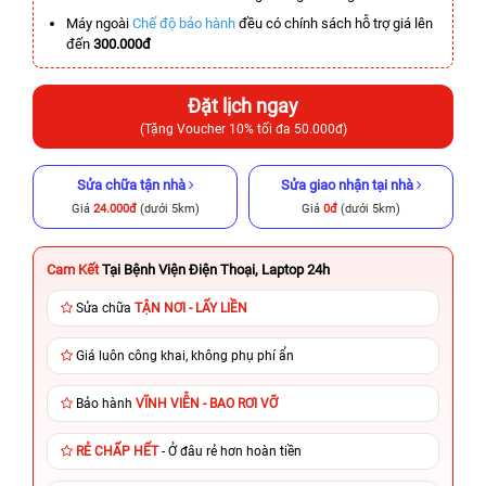
Máy ngoài
Chế độ bảo hành
đều có chính sách hỗ trợ giá lên
đến
300.000đ
Đặt lịch ngay
(Tặng Voucher 10% tối đa 50.000đ)
Sửa chữa tận nhà
Sửa giao nhận tại nhà
Giá
24.000đ
(dưới 5km)
Giá
0đ
(dưới 5km)
Cam Kết
Tại Bệnh Viện Điện Thoại, Laptop 24h
Sửa chữa
TẬN NƠI - LẤY LIỀN
Giá luôn công khai, không phụ phí ẩn
Bảo hành
VĨNH VIỄN - BAO RƠI VỠ
RẺ CHẤP HẾT
- Ở đâu rẻ hơn hoàn tiền