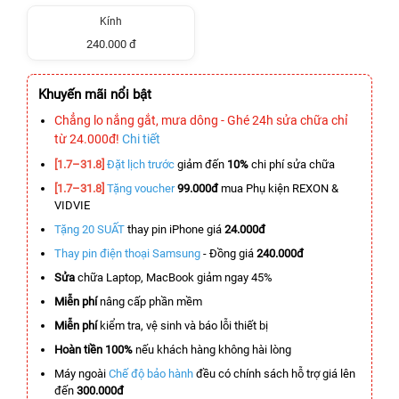
Kính
240.000 đ
Khuyến mãi nổi bật
Chẳng lo nắng gắt, mưa dông - Ghé 24h sửa chữa chỉ
từ 24.000đ!
Chi tiết
[1.7–31.8]
Đặt lịch trước
giảm đến
10%
chi phí sửa chữa
[1.7–31.8]
Tặng voucher
99.000đ
mua Phụ kiện REXON &
VIDVIE
Tặng 20 SUẤT
thay pin iPhone giá
24.000đ
Thay pin điện thoại Samsung
- Đồng giá
240.000đ
Sửa
chữa Laptop, MacBook giảm ngay 45%
Miễn phí
nâng cấp phần mềm
Miễn phí
kiểm tra, vệ sinh và báo lỗi thiết bị
Hoàn tiền 100%
nếu khách hàng không hài lòng
Máy ngoài
Chế độ bảo hành
đều có chính sách hỗ trợ giá lên
đến
300.000đ