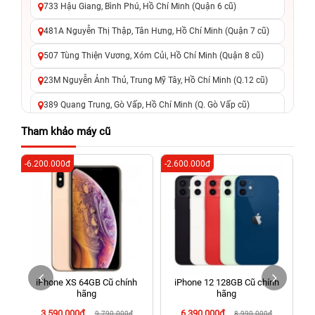
733 Hậu Giang, Bình Phú, Hồ Chí Minh (Quận 6 cũ)
481A Nguyễn Thị Thập, Tân Hưng, Hồ Chí Minh (Quận 7 cũ)
507 Tùng Thiện Vương, Xóm Củi, Hồ Chí Minh (Quận 8 cũ)
23M Nguyễn Ảnh Thủ, Trung Mỹ Tây, Hồ Chí Minh (Q.12 cũ)
389 Quang Trung, Gò Vấp, Hồ Chí Minh (Q. Gò Vấp cũ)
625 - 625A Âu Cơ, Tân Phú, Hồ Chí Minh (Quận Tân Phú cũ)
Tham khảo máy cũ
326 Lê Văn Việt, Tăng Nhơn Phú, Hồ Chí Minh (Q.9 TP. Thủ
-6.200.000đ
-2.600.000đ
-4
Đức cũ)
256 Võ Văn Ngân, Thủ Đức, Hồ Chí Minh (Bình Thọ, TP. Thủ
Đức Cũ)
70 Nguyễn An Ninh, Dĩ An, Hồ Chí Minh (Bình Dương Cũ)
24h Vũng Tàu: 162A Ba Cu, Vũng Tàu, Hồ Chí Minh (TP. Vũng
Tàu cũ)
h
iPhone XS 64GB Cũ chính
iPhone 12 128GB Cũ chính
198 Hoàng Văn Thụ, Tân Sơn Nhất, Hồ Chí Minh (Tân Bình
hãng
hãng
cũ)
3.590.000đ
6.390.000đ
9.790.000đ
8.990.000đ