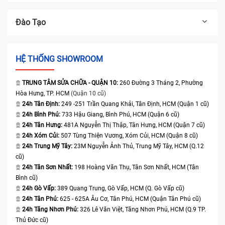
Đào Tạo
HỆ THỐNG SHOWROOM
TRUNG TÂM SỬA CHỮA - QUẬN 10:
260 Đường 3 Tháng 2, Phường
Hòa Hưng, TP. HCM
(Quận 10 cũ)
24h Tân Định:
249 -251 Trần Quang Khải, Tân Định, HCM (Quận 1 cũ)
24h Bình Phú:
733 Hậu Giang, Bình Phú, HCM (Quận 6 cũ)
24h Tân Hưng:
481A Nguyễn Thị Thập, Tân Hưng, HCM (Quận 7 cũ)
24h Xóm Củi:
507 Tùng Thiện Vương, Xóm Củi, HCM (Quận 8 cũ)
24h Trung Mỹ Tây:
23M Nguyễn Ảnh Thủ, Trung Mỹ Tây, HCM (Q.12
cũ)
24h Tân Sơn Nhất:
198 Hoàng Văn Thụ, Tân Sơn Nhất, HCM (Tân
Bình cũ)
24h Gò Vấp:
389 Quang Trung, Gò Vấp, HCM (Q. Gò Vấp cũ)
24h Tân Phú:
625 - 625A Âu Cơ, Tân Phú, HCM (Quận Tân Phú cũ)
24h Tăng Nhơn Phú:
326 Lê Văn Việt, Tăng Nhơn Phú, HCM (Q.9 TP.
Thủ Đức cũ)