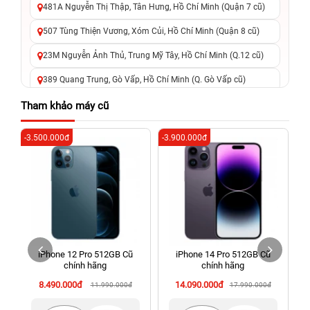
481A Nguyễn Thị Thập, Tân Hưng, Hồ Chí Minh (Quận 7 cũ)
507 Tùng Thiện Vương, Xóm Củi, Hồ Chí Minh (Quận 8 cũ)
23M Nguyễn Ảnh Thủ, Trung Mỹ Tây, Hồ Chí Minh (Q.12 cũ)
389 Quang Trung, Gò Vấp, Hồ Chí Minh (Q. Gò Vấp cũ)
625 - 625A Âu Cơ, Tân Phú, Hồ Chí Minh (Quận Tân Phú cũ)
Tham khảo máy cũ
326 Lê Văn Việt, Tăng Nhơn Phú, Hồ Chí Minh (Q.9 TP. Thủ
-3.500.000đ
-3.900.000đ
-2
Đức cũ)
256 Võ Văn Ngân, Thủ Đức, Hồ Chí Minh (Bình Thọ, TP. Thủ
Đức Cũ)
70 Nguyễn An Ninh, Dĩ An, Hồ Chí Minh (Bình Dương Cũ)
24h Vũng Tàu: 162A Ba Cu, Vũng Tàu, Hồ Chí Minh (TP. Vũng
Tàu cũ)
iPhone 12 Pro 512GB Cũ
iPhone 14 Pro 512GB Cũ
198 Hoàng Văn Thụ, Tân Sơn Nhất, Hồ Chí Minh (Tân Bình
chính hãng
chính hãng
cũ)
8.490.000đ
14.090.000đ
11.990.000đ
17.990.000đ