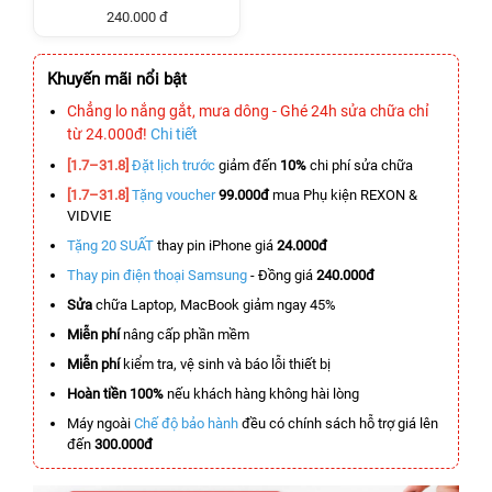
240.000 đ
Khuyến mãi nổi bật
Chẳng lo nắng gắt, mưa dông - Ghé 24h sửa chữa chỉ
từ 24.000đ!
Chi tiết
[1.7–31.8]
Đặt lịch trước
giảm đến
10%
chi phí sửa chữa
[1.7–31.8]
Tặng voucher
99.000đ
mua Phụ kiện REXON &
VIDVIE
Tặng 20 SUẤT
thay pin iPhone giá
24.000đ
Thay pin điện thoại Samsung
- Đồng giá
240.000đ
Sửa
chữa Laptop, MacBook giảm ngay 45%
Miễn phí
nâng cấp phần mềm
Miễn phí
kiểm tra, vệ sinh và báo lỗi thiết bị
Hoàn tiền 100%
nếu khách hàng không hài lòng
Máy ngoài
Chế độ bảo hành
đều có chính sách hỗ trợ giá lên
đến
300.000đ