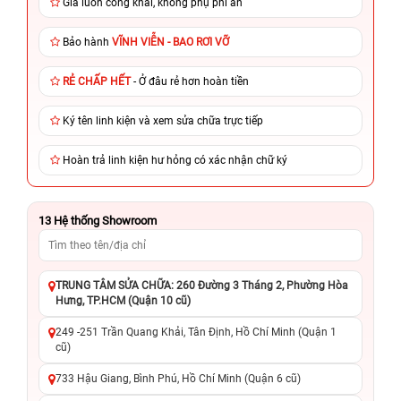
Giá luôn công khai, không phụ phí ẩn
Bảo hành
VĨNH VIỄN - BAO RƠI VỠ
RẺ CHẤP HẾT
- Ở đâu rẻ hơn hoàn tiền
Ký tên linh kiện và xem sửa chữa trực tiếp
Hoàn trả linh kiện hư hỏng có xác nhận chữ ký
13
Hệ thống Showroom
TRUNG TÂM SỬA CHỮA: 260 Đường 3 Tháng 2, Phường Hòa
Hưng, TP.HCM (Quận 10 cũ)
249 -251 Trần Quang Khải, Tân Định, Hồ Chí Minh (Quận 1
cũ)
733 Hậu Giang, Bình Phú, Hồ Chí Minh (Quận 6 cũ)