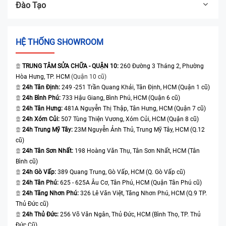
Đào Tạo
HỆ THỐNG SHOWROOM
TRUNG TÂM SỬA CHỮA - QUẬN 10:
260 Đường 3 Tháng 2, Phường
Hòa Hưng, TP. HCM
(Quận 10 cũ)
24h Tân Định:
249 -251 Trần Quang Khải, Tân Định, HCM (Quận 1 cũ)
24h Bình Phú:
733 Hậu Giang, Bình Phú, HCM (Quận 6 cũ)
24h Tân Hưng:
481A Nguyễn Thị Thập, Tân Hưng, HCM (Quận 7 cũ)
24h Xóm Củi:
507 Tùng Thiện Vương, Xóm Củi, HCM (Quận 8 cũ)
24h Trung Mỹ Tây:
23M Nguyễn Ảnh Thủ, Trung Mỹ Tây, HCM (Q.12
cũ)
24h Tân Sơn Nhất:
198 Hoàng Văn Thụ, Tân Sơn Nhất, HCM (Tân
Bình cũ)
24h Gò Vấp:
389 Quang Trung, Gò Vấp, HCM (Q. Gò Vấp cũ)
24h Tân Phú:
625 - 625A Âu Cơ, Tân Phú, HCM (Quận Tân Phú cũ)
24h Tăng Nhơn Phú:
326 Lê Văn Việt, Tăng Nhơn Phú, HCM (Q.9 TP.
Thủ Đức cũ)
24h Thủ Đức:
256 Võ Văn Ngân, Thủ Đức, HCM (Bình Thọ, TP. Thủ
Đức Cũ)