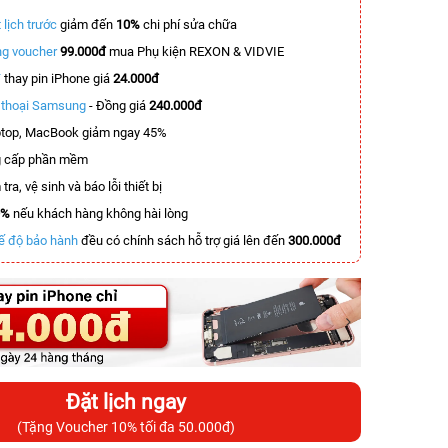
 lịch trước
giảm đến
10%
chi phí sửa chữa
g voucher
99.000đ
mua Phụ kiện REXON & VIDVIE
T
thay pin iPhone giá
24.000đ
n thoại Samsung
- Đồng giá
240.000đ
top, MacBook giảm ngay 45%
 cấp phần mềm
tra, vệ sinh và báo lỗi thiết bị
0%
nếu khách hàng không hài lòng
ế độ bảo hành
đều có chính sách hỗ trợ giá lên đến
300.000đ
Đặt lịch ngay
(Tặng Voucher 10% tối đa 50.000đ)
-4.500.000đ
-5.500.000đ