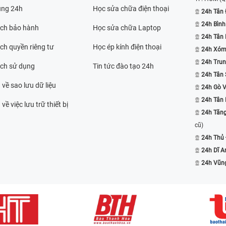
ụng 24h
Học sửa chữa điện thoại
24h Tân 
24h Bình
ách bảo hành
Học sửa chữa Laptop
24h Tân
ch quyền riêng tư
Học ép kính điện thoại
24h Xóm
24h Trun
ách sử dụng
Tin tức đào tạo 24h
24h Tân 
 về sao lưu dữ liệu
24h Gò 
24h Tân
về việc lưu trữ thiết bị
24h Tăn
cũ)
24h Thủ
24h Dĩ A
24h Vũn