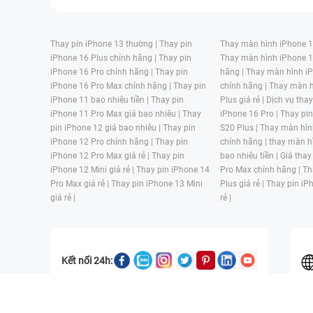
Thay pin iPhone 13 thường |
Thay pin
Thay màn hình iPhone 15
iPhone 16 Plus chính hãng |
Thay pin
Thay màn hình iPhone 1
iPhone 16 Pro chính hãng |
Thay pin
hãng |
Thay màn hình iP
iPhone 16 Pro Max chính hãng |
Thay pin
chính hãng |
Thay màn h
iPhone 11 bao nhiêu tiền |
Thay pin
Plus giá rẻ |
Dịch vụ tha
iPhone 11 Pro Max giá bao nhiêu |
Thay
iPhone 16 Pro |
Thay pi
pin iPhone 12 giá bao nhiêu |
Thay pin
S20 Plus |
Thay màn hìn
iPhone 12 Pro chính hãng |
Thay pin
chính hãng |
thay màn h
iPhone 12 Pro Max giá rẻ |
Thay pin
bao nhiêu tiền |
Giá thay
iPhone 12 Mini giá rẻ |
Thay pin iPhone 14
Pro Max chính hãng |
Th
Pro Max giá rẻ |
Thay pin iPhone 13 Mini
Plus giá rẻ |
Thay pin iP
giá rẻ |
rẻ |
Kết nối 24h:
CÔNG TY TNHH MỘT THÀNH VIÊN ĐÀO TẠO KỸ THUẬT VÀ THƯƠN