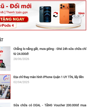
ệt, Tăng Nhơn Phú, Hồ Chí Minh (Q.9 TP. Thủ Đức cũ)
ân, Thủ Đức, Hồ Chí Minh (Bình Thọ, TP. Thủ Đức Cũ)
Ninh, Dĩ An, Hồ Chí Minh (Bình Dương Cũ)
 162A Ba Cu, Vũng Tàu, Hồ Chí Minh (TP. Vũng Tàu cũ)
 Thụ, Tân Sơn Nhất, Hồ Chí Minh (Tân Bình cũ)
ẬT
Chẳng lo nắng gắt, mưa giông - Ghé 24h sửa chữa chỉ
từ 24.000đ!
28/06/2026
Địa chỉ thay màn hình iPhone Quận 1 UY TÍN, lấy liền
02/04/2025
Sửa chữa có DEAL - TẶNG Voucher 200.000đ mua