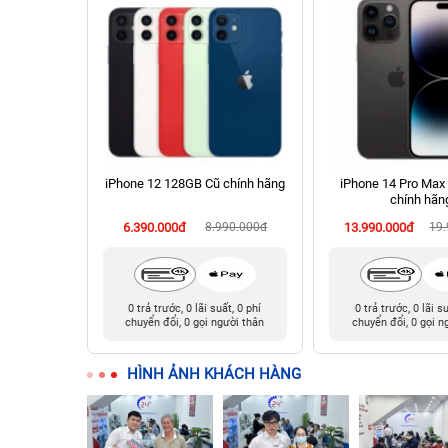
hính hãng
iPhone 12 128GB Cũ chính hãng
iPhone 14 Pro Max
chính hãn
90.000đ
6.390.000đ
8.990.000đ
13.990.000đ
19
t, 0 phí
0 trả trước, 0 lãi suất, 0 phí
0 trả trước, 0 lãi s
ười thân
chuyển đổi, 0 gọi người thân
chuyển đổi, 0 gọi n
HÌNH ẢNH KHÁCH HÀNG