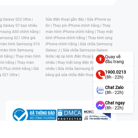
 Galaxy S22 Ultra |
Sửa điện thoại gần đây |
Sửa iPhone uy
g Galaxy S7 bao nhiêu
tín |
Thay pin iPhone chính hãng |
Thay
msung A50 chính hãng |
màn hình iPhone chính hãng |
Thay mặt
amsung S21 Ultra giá
kính iPhone chính hãng |
Thay kính lưng
 màn hình Samsung S10
iPhone chính hãng |
Sửa chữa Samsung
 màn hình Samsung
Galaxy J |
Sửa chữa Samsung Galaxy
nh hãng |
Thay màn hình
Note |
ép lại kính điện thoại giá bao
Quay về
đầu trang
nh hãng |
Thay màn
nhiêu |
thay mặt lưng điện thoại giá bao
0 Plus chính hãng |
Giá
nhiêu |
Sửa chữa Samsung Galaxy S |
1900.0213
 S21 Ultra |
bảng giá sửa chữa điện thoại samsung |
(8h - 22h)
Chat Zalo
(8h - 22h)
Chat ngay
(8h - 22h)
n, Phường 4, Quận 11, Thành phố Hồ Chí Minh, Việt Nam