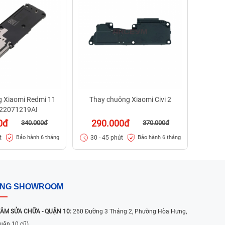
24
30 -
 Xiaomi Redmi 11
Thay chuông Xiaomi Civi 2
 22071219AI
0đ
290.000đ
340.000đ
370.000đ
t
30 - 45 phút
Bảo hành 6 tháng
Bảo hành 6 tháng
ỐNG SHOWROOM
ÂM SỬA CHỮA - QUẬN 10:
260 Đường 3 Tháng 2, Phường Hòa Hưng,
uận 10 cũ)