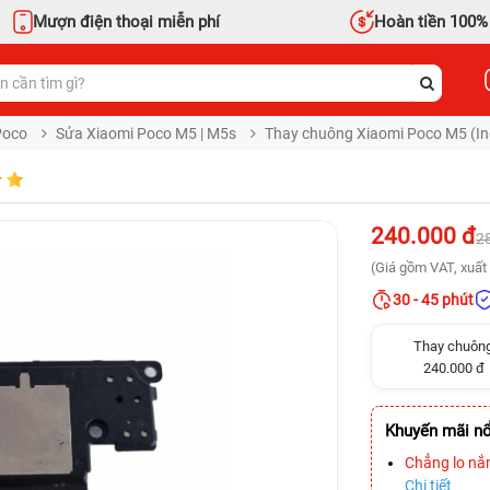
Mượn điện thoại miễn phí
Hoàn tiền 100%
Poco
Sửa Xiaomi Poco M5 | M5s
Thay chuông Xiaomi Poco M5 (In
240.000 đ
2
(Giá gồm VAT, xuất 
30 - 45 phút
Thay chuôn
240.000 đ
Khuyến mãi nổ
Chẳng lo nắ
Chi tiết