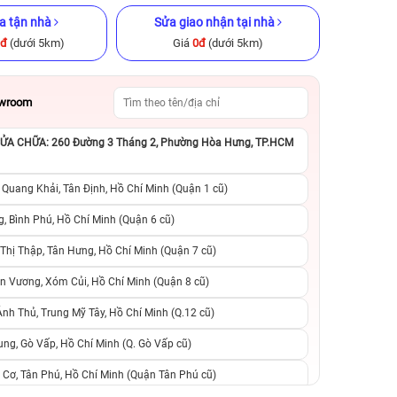
a tận nhà
Sửa giao nhận tại nhà
0đ
(dưới 5km)
Giá
0đ
(dưới 5km)
owroom
A CHỮA: 260 Đường 3 Tháng 2, Phường Hòa Hưng, TP.HCM
x 256GB Cũ
iPhone 14 Plus 128GB Cũ chính
iPhone 13 Pro 25
ng
hãng
hãng
 Quang Khải, Tân Định, Hồ Chí Minh (Quận 1 cũ)
.999.000đ
9.490.000đ
13.990.000đ
9.490.000đ
1
, Bình Phú, Hồ Chí Minh (Quận 6 cũ)
hị Thập, Tân Hưng, Hồ Chí Minh (Quận 7 cũ)
suất, 0 phí
0 trả trước, 0 lãi suất, 0 phí
0 trả trước, 0 lãi
n Vương, Xóm Củi, Hồ Chí Minh (Quận 8 cũ)
người thân
chuyển đổi, 0 gọi người thân
chuyển đổi, 0 gọi
h Thủ, Trung Mỹ Tây, Hồ Chí Minh (Q.12 cũ)
ng, Gò Vấp, Hồ Chí Minh (Q. Gò Vấp cũ)
 Cơ, Tân Phú, Hồ Chí Minh (Quận Tân Phú cũ)