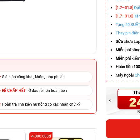
[1.7–31.8]
Đặt
[1.7–31.8]
Tặn
Tặng 20 SUẤ
Thay pin điệ
Sửa
chữa Lap
Miễn phí
nâng
Miễn phí
kiểm 
Hoàn tiền 10
Máy ngoài
Ch
Giá luôn công khai, không phụ phí ẩn
RẺ CHẤP HẾT
- Ở đâu rẻ hơn hoàn tiền
Hoàn trả linh kiện hư hỏng có xác nhận chữ ký
-4.000.000đ
-4.509.000đ