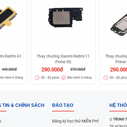
mi Redmi A1
Thay chuông Xiaomi Redmi 11
Thay chuông
Prime 5G
Prime
290.000đ
290.00
440.000đ
370.000đ
30 - 45 phút
30 - 45 phú
Bảo hành 6 tháng
Bảo hành 6 tháng
 TIN & CHÍNH SÁCH
ĐÀO TẠO
HỆ TH
TRUNG T
u
Đăng ký học thử MIỄN PHÍ
TP. HCM
(Q