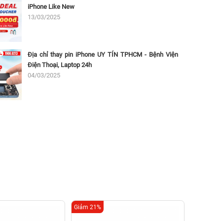
iPhone Like New
13/03/2025
Địa chỉ thay pin iPhone UY TÍN TPHCM - Bệnh Viện
Điện Thoại, Laptop 24h
04/03/2025
Giảm 21%
Giảm 29%
Thay c