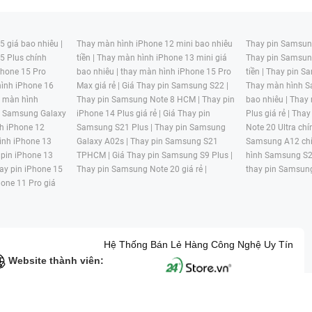
 giá bao nhiêu |
Thay màn hình iPhone 12 mini bao nhiêu
Thay pin Samsung
5 Plus chính
tiền |
Thay màn hình iPhone 13 mini giá
Thay pin Samsun
hone 15 Pro
bao nhiêu |
thay màn hình iPhone 15 Pro
tiền |
Thay pin Sa
ình iPhone 16
Max giá rẻ |
Giá Thay pin Samsung S22 |
Thay màn hình S
y màn hình
Thay pin Samsung Note 8 HCM |
Thay pin
bao nhiêu |
Thay
n Samsung Galaxy
iPhone 14 Plus giá rẻ |
Giá Thay pin
Plus giá rẻ |
Thay
h iPhone 12
Samsung S21 Plus |
Thay pin Samsung
Note 20 Ultra chí
ình iPhone 13
Galaxy A02s |
Thay pin Samsung S21
Samsung A12 chí
 pin iPhone 13
TPHCM |
Giá Thay pin Samsung S9 Plus |
hình Samsung S2
ay pin iPhone 15
Thay pin Samsung Note 20 giá rẻ |
thay pin Samsung
hone 11 Pro giá
Hệ Thống Bán Lẻ Hàng Công Nghệ Uy Tín
Website thành viên:
G MẠI HAI BỐN GIỜ Mã số thuế: 0305245702 Địa chỉ: 122/12G Tạ uyê