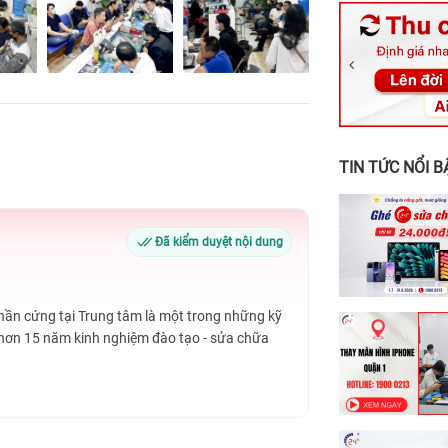
326 Lê Văn Vi
256 Võ Văn Ng
70 Nguyễn An 
24h Vũng Tàu:
198 Hoàng Văn
TIN TỨC NỔI B
Đã kiểm duyệt nội dung
Phần cứng tại Trung tâm là một trong những kỹ
 hơn 15 năm kinh nghiệm đào tạo - sửa chữa