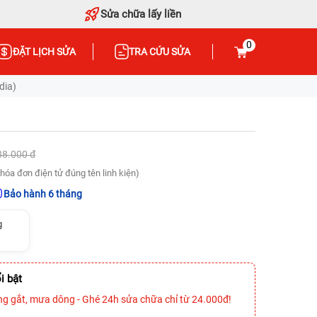
Sửa chữa lấy liền
0
ĐẶT LỊCH SỬA
TRA CỨU SỬA
dia)
88.000 đ
hóa đơn điện tử đúng tên linh kiện)
Bảo hành 6 tháng
g
i bật
ng gắt, mưa dông - Ghé 24h sửa chữa chỉ từ 24.000đ!