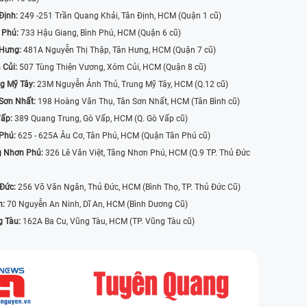
Định:
249 -251 Trần Quang Khải, Tân Định, HCM (Quận 1 cũ)
 Phú:
733 Hậu Giang, Bình Phú, HCM (Quận 6 cũ)
 Hưng:
481A Nguyễn Thị Thập, Tân Hưng, HCM (Quận 7 cũ)
 Củi:
507 Tùng Thiện Vương, Xóm Củi, HCM (Quận 8 cũ)
g Mỹ Tây:
23M Nguyễn Ảnh Thủ, Trung Mỹ Tây, HCM (Q.12 cũ)
Sơn Nhất:
198 Hoàng Văn Thụ, Tân Sơn Nhất, HCM (Tân Bình cũ)
Vấp:
389 Quang Trung, Gò Vấp, HCM (Q. Gò Vấp cũ)
 Phú:
625 - 625A Âu Cơ, Tân Phú, HCM (Quận Tân Phú cũ)
g Nhơn Phú:
326 Lê Văn Việt, Tăng Nhơn Phú, HCM (Q.9 TP. Thủ Đức
 Đức:
256 Võ Văn Ngân, Thủ Đức, HCM (Bình Thọ, TP. Thủ Đức Cũ)
n:
70 Nguyễn An Ninh, Dĩ An, HCM (Bình Dương Cũ)
g Tàu:
162A Ba Cu, Vũng Tàu, HCM (TP. Vũng Tàu cũ)