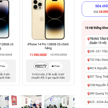
Sửa chữ
Giá
24.00
13
Hệ thống Sh
TRUNG TÂM SỬ
(Quận 10 cũ)
 128GB cũ
iPhone 14 Pro 128GB Cũ chính
iPhone 16 Pro Ma
g
hãng
chính hã
249 -251 Trần
.990.000đ
11.990.000đ
15.990.000đ
23.490.000đ
27
733 Hậu Giang
481A Nguyễn T
uất, 0 phí
0 trả trước, 0 lãi suất, 0 phí
0 trả trước, 0 lãi 
507 Tùng Thiệ
gười thân
chuyển đổi, 0 gọi người thân
chuyển đổi, 0 gọi 
23M Nguyễn Ản
389 Quang Tru
625 - 625A Âu