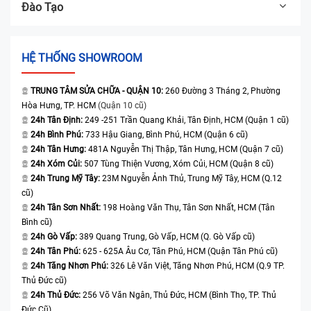
Đào Tạo
HỆ THỐNG SHOWROOM
TRUNG TÂM SỬA CHỮA - QUẬN 10:
260 Đường 3 Tháng 2, Phường
Hòa Hưng, TP. HCM
(Quận 10 cũ)
24h Tân Định:
249 -251 Trần Quang Khải, Tân Định, HCM (Quận 1 cũ)
24h Bình Phú:
733 Hậu Giang, Bình Phú, HCM (Quận 6 cũ)
24h Tân Hưng:
481A Nguyễn Thị Thập, Tân Hưng, HCM (Quận 7 cũ)
24h Xóm Củi:
507 Tùng Thiện Vương, Xóm Củi, HCM (Quận 8 cũ)
24h Trung Mỹ Tây:
23M Nguyễn Ảnh Thủ, Trung Mỹ Tây, HCM (Q.12
cũ)
24h Tân Sơn Nhất:
198 Hoàng Văn Thụ, Tân Sơn Nhất, HCM (Tân
Bình cũ)
24h Gò Vấp:
389 Quang Trung, Gò Vấp, HCM (Q. Gò Vấp cũ)
24h Tân Phú:
625 - 625A Âu Cơ, Tân Phú, HCM (Quận Tân Phú cũ)
24h Tăng Nhơn Phú:
326 Lê Văn Việt, Tăng Nhơn Phú, HCM (Q.9 TP.
Thủ Đức cũ)
24h Thủ Đức:
256 Võ Văn Ngân, Thủ Đức, HCM (Bình Thọ, TP. Thủ
Đức Cũ)