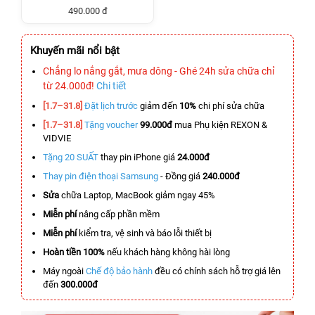
490.000 đ
Khuyến mãi nổi bật
Chẳng lo nắng gắt, mưa dông - Ghé 24h sửa chữa chỉ
từ 24.000đ!
Chi tiết
[1.7–31.8]
Đặt lịch trước
giảm đến
10%
chi phí sửa chữa
[1.7–31.8]
Tặng voucher
99.000đ
mua Phụ kiện REXON &
VIDVIE
Tặng 20 SUẤT
thay pin iPhone giá
24.000đ
Thay pin điện thoại Samsung
- Đồng giá
240.000đ
Sửa
chữa Laptop, MacBook giảm ngay 45%
Miễn phí
nâng cấp phần mềm
Miễn phí
kiểm tra, vệ sinh và báo lỗi thiết bị
Hoàn tiền 100%
nếu khách hàng không hài lòng
Máy ngoài
Chế độ bảo hành
đều có chính sách hỗ trợ giá lên
đến
300.000đ