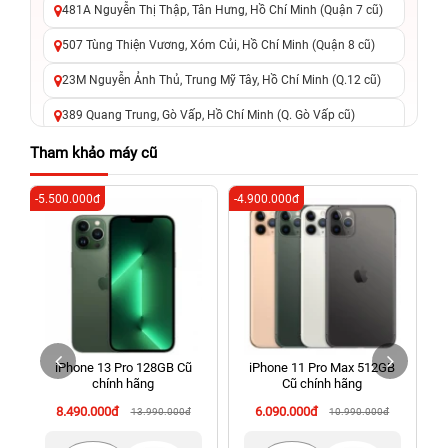
481A Nguyễn Thị Thập, Tân Hưng, Hồ Chí Minh (Quận 7 cũ)
507 Tùng Thiện Vương, Xóm Củi, Hồ Chí Minh (Quận 8 cũ)
23M Nguyễn Ảnh Thủ, Trung Mỹ Tây, Hồ Chí Minh (Q.12 cũ)
389 Quang Trung, Gò Vấp, Hồ Chí Minh (Q. Gò Vấp cũ)
625 - 625A Âu Cơ, Tân Phú, Hồ Chí Minh (Quận Tân Phú cũ)
Tham khảo máy cũ
326 Lê Văn Việt, Tăng Nhơn Phú, Hồ Chí Minh (Q.9 TP. Thủ
-5.500.000đ
-4.900.000đ
-6
Đức cũ)
256 Võ Văn Ngân, Thủ Đức, Hồ Chí Minh (Bình Thọ, TP. Thủ
Đức Cũ)
70 Nguyễn An Ninh, Dĩ An, Hồ Chí Minh (Bình Dương Cũ)
24h Vũng Tàu: 162A Ba Cu, Vũng Tàu, Hồ Chí Minh (TP. Vũng
Tàu cũ)
iPhone 13 Pro 128GB Cũ
iPhone 11 Pro Max 512GB
198 Hoàng Văn Thụ, Tân Sơn Nhất, Hồ Chí Minh (Tân Bình
chính hãng
Cũ chính hãng
cũ)
8.490.000đ
6.090.000đ
13.990.000đ
10.990.000đ