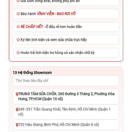
Giá luôn công khai, không phụ phí ẩn
Bảo hành
VĨNH VIỄN - BAO RƠI VỠ
RẺ CHẤP HẾT
- Ở đâu rẻ hơn hoàn tiền
Ký tên linh kiện và xem sửa chữa trực tiếp
Hoàn trả linh kiện hư hỏng có xác nhận chữ ký
13
Hệ thống Showroom
TRUNG TÂM SỬA CHỮA: 260 Đường 3 Tháng 2, Phường Hòa
Hưng, TP.HCM (Quận 10 cũ)
249 -251 Trần Quang Khải, Tân Định, Hồ Chí Minh (Quận 1
cũ)
733 Hậu Giang, Bình Phú, Hồ Chí Minh (Quận 6 cũ)