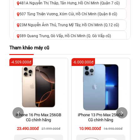
481A Nguyễn Thị Thập, Tân Hưng, Hồ Chí Minh (Quận 7 cũ)
507 Tùng Thiện Vương, Xóm Củi, Hồ Chí Minh (Quận 8 cũ)
23M Nguyễn Ảnh Thủ, Trung Mỹ Tây, Hồ Chí Minh (Q.12 cũ)
389 Quang Trung, Gò Vấp, Hồ Chí Minh (Q. Gò Vấp cũ)
625 - 625A Âu Cơ, Tân Phú, Hồ Chí Minh (Quận Tân Phú cũ)
Tham khảo máy cũ
326 Lê Văn Việt, Tăng Nhơn Phú, Hồ Chí Minh (Q.9 TP. Thủ
-4.509.000đ
-6.000.000đ
-2
Đức cũ)
256 Võ Văn Ngân, Thủ Đức, Hồ Chí Minh (Bình Thọ, TP. Thủ
Đức Cũ)
70 Nguyễn An Ninh, Dĩ An, Hồ Chí Minh (Bình Dương Cũ)
24h Vũng Tàu: 162A Ba Cu, Vũng Tàu, Hồ Chí Minh (TP. Vũng
Tàu cũ)
iPhone 16 Pro Max 256GB
iPhone 13 Pro Max 256GB
198 Hoàng Văn Thụ, Tân Sơn Nhất, Hồ Chí Minh (Tân Bình
Cũ chính hãng
Cũ chính hãng
cũ)
23.490.000đ
10.990.000đ
27.999.000đ
16.990.000đ