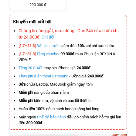
290.000 đ
Khuyến mãi nổi bật
Chẳng lo nắng gắt, mưa dông - Ghé 24h sửa chữa chỉ
từ 24.000đ!
Chi tiết
[1.7–31.8]
Đặt lịch trước
giảm đến
10%
chi phí sửa chữa
[1.7–31.8]
Tặng voucher
99.000đ
mua Phụ kiện REXON &
VIDVIE
Tặng 20 SUẤT
thay pin iPhone giá
24.000đ
Thay pin điện thoại Samsung
- Đồng giá
240.000đ
Sửa
chữa Laptop, MacBook giảm ngay 45%
Miễn phí
nâng cấp phần mềm
Miễn phí
kiểm tra, vệ sinh và báo lỗi thiết bị
Hoàn tiền 100%
nếu khách hàng không hài lòng
Máy ngoài
Chế độ bảo hành
đều có chính sách hỗ trợ giá lên
đến
300.000đ