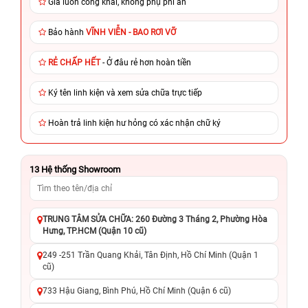
Giá luôn công khai, không phụ phí ẩn
Bảo hành
VĨNH VIỄN - BAO RƠI VỠ
RẺ CHẤP HẾT
- Ở đâu rẻ hơn hoàn tiền
Ký tên linh kiện và xem sửa chữa trực tiếp
Hoàn trả linh kiện hư hỏng có xác nhận chữ ký
13
Hệ thống Showroom
TRUNG TÂM SỬA CHỮA: 260 Đường 3 Tháng 2, Phường Hòa
Hưng, TP.HCM (Quận 10 cũ)
249 -251 Trần Quang Khải, Tân Định, Hồ Chí Minh (Quận 1
cũ)
733 Hậu Giang, Bình Phú, Hồ Chí Minh (Quận 6 cũ)