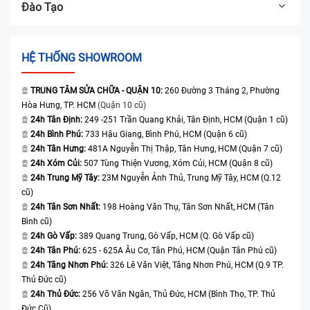
Đào Tạo
HỆ THỐNG SHOWROOM
TRUNG TÂM SỬA CHỮA - QUẬN 10:
260 Đường 3 Tháng 2, Phường
Hòa Hưng, TP. HCM
(Quận 10 cũ)
24h Tân Định:
249 -251 Trần Quang Khải, Tân Định, HCM (Quận 1 cũ)
24h Bình Phú:
733 Hậu Giang, Bình Phú, HCM (Quận 6 cũ)
24h Tân Hưng:
481A Nguyễn Thị Thập, Tân Hưng, HCM (Quận 7 cũ)
24h Xóm Củi:
507 Tùng Thiện Vương, Xóm Củi, HCM (Quận 8 cũ)
24h Trung Mỹ Tây:
23M Nguyễn Ảnh Thủ, Trung Mỹ Tây, HCM (Q.12
cũ)
24h Tân Sơn Nhất:
198 Hoàng Văn Thụ, Tân Sơn Nhất, HCM (Tân
Bình cũ)
24h Gò Vấp:
389 Quang Trung, Gò Vấp, HCM (Q. Gò Vấp cũ)
24h Tân Phú:
625 - 625A Âu Cơ, Tân Phú, HCM (Quận Tân Phú cũ)
24h Tăng Nhơn Phú:
326 Lê Văn Việt, Tăng Nhơn Phú, HCM (Q.9 TP.
Thủ Đức cũ)
24h Thủ Đức:
256 Võ Văn Ngân, Thủ Đức, HCM (Bình Thọ, TP. Thủ
Đức Cũ)