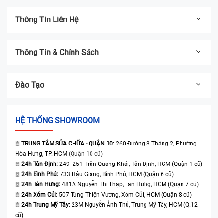
Thông Tin Liên Hệ
Thông Tin & Chính Sách
Đào Tạo
HỆ THỐNG SHOWROOM
TRUNG TÂM SỬA CHỮA - QUẬN 10:
260 Đường 3 Tháng 2, Phường
Hòa Hưng, TP. HCM
(Quận 10 cũ)
24h Tân Định:
249 -251 Trần Quang Khải, Tân Định, HCM (Quận 1 cũ)
24h Bình Phú:
733 Hậu Giang, Bình Phú, HCM (Quận 6 cũ)
24h Tân Hưng:
481A Nguyễn Thị Thập, Tân Hưng, HCM (Quận 7 cũ)
24h Xóm Củi:
507 Tùng Thiện Vương, Xóm Củi, HCM (Quận 8 cũ)
24h Trung Mỹ Tây:
23M Nguyễn Ảnh Thủ, Trung Mỹ Tây, HCM (Q.12
cũ)