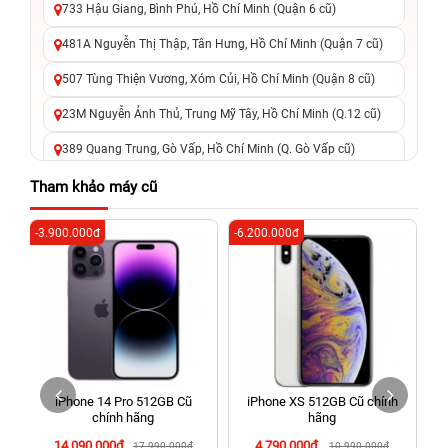
733 Hậu Giang, Bình Phú, Hồ Chí Minh (Quận 6 cũ)
481A Nguyễn Thị Thập, Tân Hưng, Hồ Chí Minh (Quận 7 cũ)
507 Tùng Thiện Vương, Xóm Củi, Hồ Chí Minh (Quận 8 cũ)
23M Nguyễn Ảnh Thủ, Trung Mỹ Tây, Hồ Chí Minh (Q.12 cũ)
389 Quang Trung, Gò Vấp, Hồ Chí Minh (Q. Gò Vấp cũ)
625 - 625A Âu Cơ, Tân Phú, Hồ Chí Minh (Quận Tân Phú cũ)
Tham khảo máy cũ
326 Lê Văn Việt, Tăng Nhơn Phú, Hồ Chí Minh (Q.9 TP. Thủ
-3.900.000đ
-6.200.000đ
-6
Đức cũ)
256 Võ Văn Ngân, Thủ Đức, Hồ Chí Minh (Bình Thọ, TP. Thủ
Đức Cũ)
70 Nguyễn An Ninh, Dĩ An, Hồ Chí Minh (Bình Dương Cũ)
24h Vũng Tàu: 162A Ba Cu, Vũng Tàu, Hồ Chí Minh (TP. Vũng
Tàu cũ)
iPhone 14 Pro 512GB Cũ
iPhone XS 512GB Cũ chính
198 Hoàng Văn Thụ, Tân Sơn Nhất, Hồ Chí Minh (Tân Bình
chính hãng
hãng
cũ)
14.090.000đ
4.790.000đ
17.990.000đ
10.990.000đ