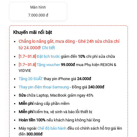
Màn hình
7.000.000 đ
Khuyến mãi nổi bật
Chẳng lo nắng gắt, mưa dông - Ghé 24h sửa chữa chỉ
từ 24.000đ!
Chi tiết
[1.7–31.8]
Đặt lịch trước
giảm đến
10%
chi phí sửa chữa
[1.7–31.8]
Tặng voucher
99.000đ
mua Phụ kiện REXON &
VIDVIE
Tặng 20 SUẤT
thay pin iPhone giá
24.000đ
Thay pin điện thoại Samsung
- Đồng giá
240.000đ
Sửa
chữa Laptop, MacBook giảm ngay 45%
Miễn phí
nâng cấp phần mềm
Miễn phí
kiểm tra, vệ sinh và báo lỗi thiết bị
Hoàn tiền 100%
nếu khách hàng không hài lòng
Máy ngoài
Chế độ bảo hành
đều có chính sách hỗ trợ giá lên
đến
300.000đ