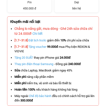
Pin
Deji
450.000 đ
liên hệ
Khuyến mãi nổi bật
Chẳng lo nắng gắt, mưa dông - Ghé 24h sửa chữa chỉ
từ 24.000đ!
Chi tiết
[1.7–31.8]
Đặt lịch trước
giảm đến
10%
chi phí sửa chữa
[1.7–31.8]
Tặng voucher
99.000đ
mua Phụ kiện REXON &
VIDVIE
Tặng 20 SUẤT
thay pin iPhone giá
24.000đ
Thay pin điện thoại Samsung
- Đồng giá
240.000đ
Sửa
chữa Laptop, MacBook giảm ngay 45%
Miễn phí
nâng cấp phần mềm
Miễn phí
kiểm tra, vệ sinh và báo lỗi thiết bị
Hoàn tiền 100%
nếu khách hàng không hài lòng
Máy ngoài
Chế độ bảo hành
đều có chính sách hỗ trợ giá lên
đến
300.000đ