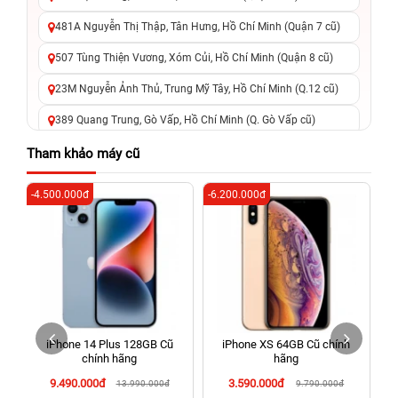
481A Nguyễn Thị Thập, Tân Hưng, Hồ Chí Minh (Quận 7 cũ)
507 Tùng Thiện Vương, Xóm Củi, Hồ Chí Minh (Quận 8 cũ)
23M Nguyễn Ảnh Thủ, Trung Mỹ Tây, Hồ Chí Minh (Q.12 cũ)
389 Quang Trung, Gò Vấp, Hồ Chí Minh (Q. Gò Vấp cũ)
625 - 625A Âu Cơ, Tân Phú, Hồ Chí Minh (Quận Tân Phú cũ)
Tham khảo máy cũ
326 Lê Văn Việt, Tăng Nhơn Phú, Hồ Chí Minh (Q.9 TP. Thủ
-4.500.000đ
-6.200.000đ
-5
Đức cũ)
256 Võ Văn Ngân, Thủ Đức, Hồ Chí Minh (Bình Thọ, TP. Thủ
Đức Cũ)
70 Nguyễn An Ninh, Dĩ An, Hồ Chí Minh (Bình Dương Cũ)
24h Vũng Tàu: 162A Ba Cu, Vũng Tàu, Hồ Chí Minh (TP. Vũng
Tàu cũ)
iPhone 14 Plus 128GB Cũ
iPhone XS 64GB Cũ chính
198 Hoàng Văn Thụ, Tân Sơn Nhất, Hồ Chí Minh (Tân Bình
chính hãng
hãng
cũ)
9.490.000đ
3.590.000đ
13.990.000đ
9.790.000đ