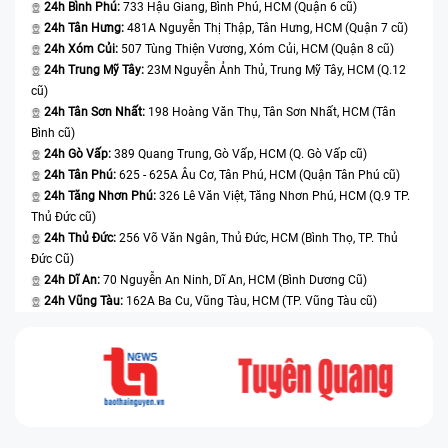
24h Bình Phú:
733 Hậu Giang, Bình Phú, HCM (Quận 6 cũ)
24h Tân Hưng:
481A Nguyễn Thị Thập, Tân Hưng, HCM (Quận 7 cũ)
24h Xóm Củi:
507 Tùng Thiện Vương, Xóm Củi, HCM (Quận 8 cũ)
24h Trung Mỹ Tây:
23M Nguyễn Ảnh Thủ, Trung Mỹ Tây, HCM (Q.12
cũ)
24h Tân Sơn Nhất:
198 Hoàng Văn Thụ, Tân Sơn Nhất, HCM (Tân
Bình cũ)
24h Gò Vấp:
389 Quang Trung, Gò Vấp, HCM (Q. Gò Vấp cũ)
24h Tân Phú:
625 - 625A Âu Cơ, Tân Phú, HCM (Quận Tân Phú cũ)
24h Tăng Nhơn Phú:
326 Lê Văn Việt, Tăng Nhơn Phú, HCM (Q.9 TP.
Thủ Đức cũ)
24h Thủ Đức:
256 Võ Văn Ngân, Thủ Đức, HCM (Bình Thọ, TP. Thủ
Đức Cũ)
24h Dĩ An:
70 Nguyễn An Ninh, Dĩ An, HCM (Bình Dương Cũ)
24h Vũng Tàu:
162A Ba Cu, Vũng Tàu, HCM (TP. Vũng Tàu cũ)