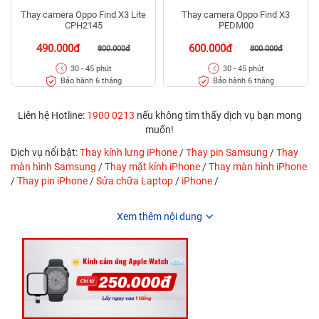
Thay camera Oppo Find X3 Lite
Thay camera Oppo Find X3
CPH2145
PEDM00
490.000đ
600.000đ
800.000đ
800.000đ
30 - 45 phút
30 - 45 phút
Bảo hành 6 tháng
Bảo hành 6 tháng
Liên hệ Hotline:
1900 0213
nếu không tìm thấy dịch vụ bạn mong
muốn!
Dịch vụ nổi bật:
Thay kính lưng iPhone
/
Thay pin Samsung
/
Thay
màn hình Samsung
/
Thay mặt kính iPhone
/
Thay màn hình iPhone
/
Thay pin iPhone
/
Sửa chữa Laptop
/
iPhone
/
Xem thêm nội dung