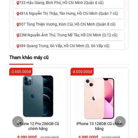
733 Hậu Giang, Bình Phú, Hồ Chí Minh (Quận 6 cũ)
481A Nguyễn Thị Thập, Tân Hưng, Hồ Chí Minh (Quận 7 cũ)
507 Tùng Thiện Vương, Xóm Củi, Hồ Chí Minh (Quận 8 cũ)
23M Nguyễn Ảnh Thủ, Trung Mỹ Tây, Hồ Chí Minh (Q.12 cũ)
389 Quang Trung, Gò Vấp, Hồ Chí Minh (Q. Gò Vấp cũ)
625 - 625A Âu Cơ, Tân Phú, Hồ Chí Minh (Quận Tân Phú cũ)
Tham khảo máy cũ
326 Lê Văn Việt, Tăng Nhơn Phú, Hồ Chí Minh (Q.9 TP. Thủ
-2.600.000đ
-4.000.000đ
-3
Đức cũ)
256 Võ Văn Ngân, Thủ Đức, Hồ Chí Minh (Bình Thọ, TP. Thủ
Đức Cũ)
70 Nguyễn An Ninh, Dĩ An, Hồ Chí Minh (Bình Dương Cũ)
24h Vũng Tàu: 162A Ba Cu, Vũng Tàu, Hồ Chí Minh (TP. Vũng
Tàu cũ)
iPhone 12 Pro 256GB Cũ
iPhone 13 128GB Cũ chính
198 Hoàng Văn Thụ, Tân Sơn Nhất, Hồ Chí Minh (Tân Bình
chính hãng
hãng
cũ)
8.390.000đ
6.990.000đ
10.990.000đ
10.990.000đ