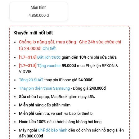
Màn hình
4.850.000 đ
Khuyến mãi nổi bật
Chẳng lo nắng gắt, mưa dông - Ghé 24h sửa chữa chỉ
từ 24.000đ!
Chi tiết
[1.7–31.8]
Đặt lịch trước
giảm đến
10%
chi phí sửa chữa
[1.7–31.8]
Tặng voucher
99.000đ
mua Phụ kiện REXON &
VIDVIE
Tặng 20 SUẤT
thay pin iPhone giá
24.000đ
Thay pin điện thoại Samsung
- Đồng giá
240.000đ
Sửa
chữa Laptop, MacBook giảm ngay 45%
Miễn phí
nâng cấp phần mềm
Miễn phí
kiểm tra, vệ sinh và báo lỗi thiết bị
Hoàn tiền 100%
nếu khách hàng không hài lòng
Máy ngoài
Chế độ bảo hành
đều có chính sách hỗ trợ giá lên
đến
300.000đ