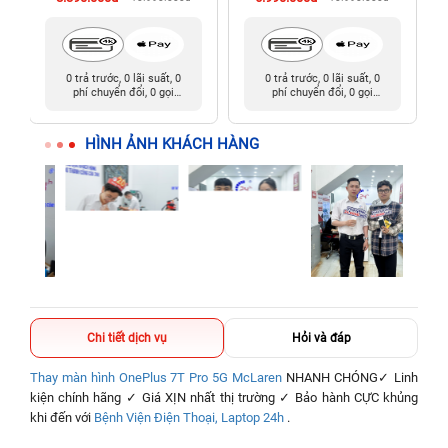
0 trả trước, 0 lãi suất, 0
0 trả trước, 0 lãi suất, 0
phí chuyển đổi, 0 gọi
phí chuyển đổi, 0 gọi
người thân
người thân
HÌNH ẢNH KHÁCH HÀNG
Chi tiết dịch vụ
Hỏi và đáp
Thay màn hình OnePlus 7T Pro 5G McLaren
NHANH CHÓNG✓ Linh
kiện chính hãng ✓ Giá XỊN nhất thị trường ✓ Bảo hành CỰC khủng
khi đến với
Bệnh Viện Điện Thoại, Laptop 24h
.