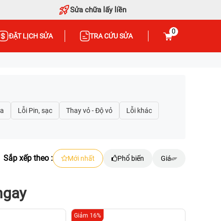
Sửa chữa lấy liền
0
ĐẶT LỊCH SỬA
TRA CỨU SỬA
Sắp xếp theo :
Mới nhất
Phổ biến
Giá
ngay
Giảm 16%