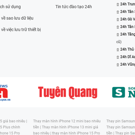
24h Trun
ách sử dụng
Tin tức đào tạo 24h
24h Tân 
 về sao lưu dữ liệu
24h Gò 
24h Tân
về việc lưu trữ thiết bị
24h Tăn
cũ)
24h Thủ
24h Dĩ A
24h Vũn
 giá bao nhiêu |
Thay màn hình iPhone 12 mini bao nhiêu
Thay pin Samsung
5 Plus chính
tiền |
Thay màn hình iPhone 13 mini giá
Thay pin Samsun
hone 15 Pro
bao nhiêu |
thay màn hình iPhone 15 Pro
tiền |
Thay pin Sa