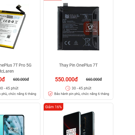
nePlus 7T Pro 5G
Thay Pin OnePlus 7T
cLaren
0đ
550.000đ
600.000đ
660.000đ
30 - 45 phút
30 - 45 phút
 phù, chức năng 6 tháng
Bảo hành pin phù, chức năng 6 tháng
Giảm 16%