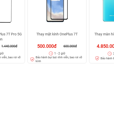
lus 7T Pro 5G
Thay mặt kính OnePlus 7T
Thay màn hì
en
500.000đ
4.850.0
1.440.000đ
600.000đ
giờ
1 - 2 giờ
 viễn, bao rơi vỡ
Bảo hành bụi bọt vĩnh viễn, bao rơi vỡ
Bảo hành 6
kính