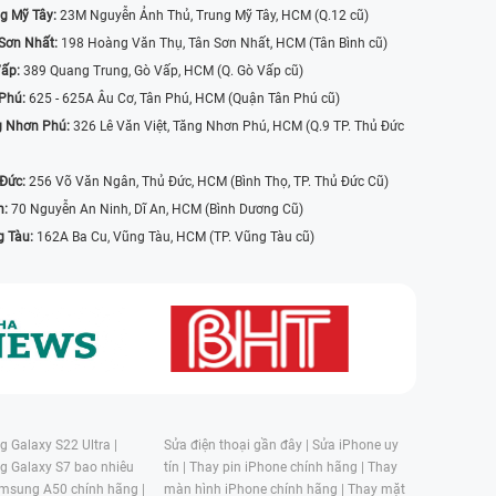
g Mỹ Tây:
23M Nguyễn Ảnh Thủ, Trung Mỹ Tây, HCM (Q.12 cũ)
Sơn Nhất:
198 Hoàng Văn Thụ, Tân Sơn Nhất, HCM (Tân Bình cũ)
Vấp:
389 Quang Trung, Gò Vấp, HCM (Q. Gò Vấp cũ)
 Phú:
625 - 625A Âu Cơ, Tân Phú, HCM (Quận Tân Phú cũ)
g Nhơn Phú:
326 Lê Văn Việt, Tăng Nhơn Phú, HCM (Q.9 TP. Thủ Đức
 Đức:
256 Võ Văn Ngân, Thủ Đức, HCM (Bình Thọ, TP. Thủ Đức Cũ)
n:
70 Nguyễn An Ninh, Dĩ An, HCM (Bình Dương Cũ)
g Tàu:
162A Ba Cu, Vũng Tàu, HCM (TP. Vũng Tàu cũ)
 Galaxy S22 Ultra |
Sửa điện thoại gần đây |
Sửa iPhone uy
g Galaxy S7 bao nhiêu
tín |
Thay pin iPhone chính hãng |
Thay
msung A50 chính hãng |
màn hình iPhone chính hãng |
Thay mặt