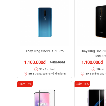
Thay lưng OnePlus 7T Pro
Thay lưng OnePlu
McLar
1.100.000đ
1.100.000đ
1.320.000đ
30 - 45 phút
30 - 45
BH 6 tháng, bao rơi vỡ kính lưng
BH 6 tháng, bao r
Giảm 16%
Giảm 16%