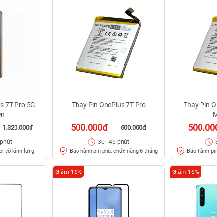
s 7T Pro 5G
Thay Pin OnePlus 7T Pro
Thay Pin O
en
M
500.000đ
500.00
1.320.000đ
600.000đ
 phút
30 - 45 phút
ơi vỡ kính lưng
Bảo hành pin phù, chức năng 6 tháng
Bảo hành pin
Giảm 16%
Giảm 16%