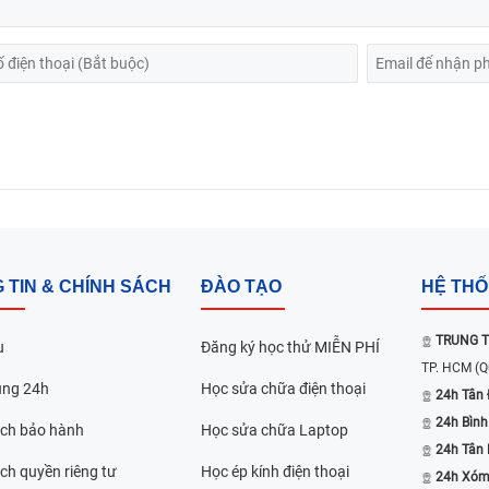
 TIN & CHÍNH SÁCH
ĐÀO TẠO
HỆ TH
TRUNG T
u
Đăng ký học thử MIỄN PHÍ
TP. HCM
(Q
ụng 24h
Học sửa chữa điện thoại
24h Tân 
24h Bình
ách bảo hành
Học sửa chữa Laptop
24h Tân
ch quyền riêng tư
Học ép kính điện thoại
24h Xóm