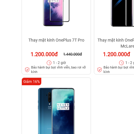
Thay mặt kính OnePlus 7T Pro
Thay mặt kính OneP
McLar
1.200.000đ
1.200.000đ
1.440.000đ
1 - 2 giờ
1 - 2 
Bảo hành bụi bọt vĩnh viễn, bao rơi vỡ
Bảo hành bụi bọt vĩnh
kính
kính
Giảm 16%