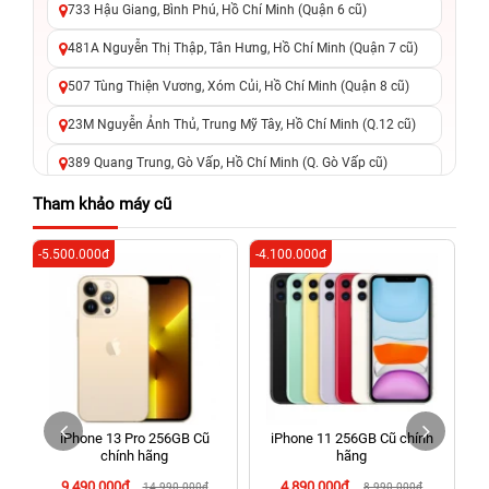
733 Hậu Giang, Bình Phú, Hồ Chí Minh (Quận 6 cũ)
481A Nguyễn Thị Thập, Tân Hưng, Hồ Chí Minh (Quận 7 cũ)
507 Tùng Thiện Vương, Xóm Củi, Hồ Chí Minh (Quận 8 cũ)
23M Nguyễn Ảnh Thủ, Trung Mỹ Tây, Hồ Chí Minh (Q.12 cũ)
389 Quang Trung, Gò Vấp, Hồ Chí Minh (Q. Gò Vấp cũ)
625 - 625A Âu Cơ, Tân Phú, Hồ Chí Minh (Quận Tân Phú cũ)
Tham khảo máy cũ
326 Lê Văn Việt, Tăng Nhơn Phú, Hồ Chí Minh (Q.9 TP. Thủ
-5.500.000đ
-4.100.000đ
-6
Đức cũ)
256 Võ Văn Ngân, Thủ Đức, Hồ Chí Minh (Bình Thọ, TP. Thủ
Đức Cũ)
70 Nguyễn An Ninh, Dĩ An, Hồ Chí Minh (Bình Dương Cũ)
24h Vũng Tàu: 162A Ba Cu, Vũng Tàu, Hồ Chí Minh (TP. Vũng
Tàu cũ)
iPhone 13 Pro 256GB Cũ
iPhone 11 256GB Cũ chính
198 Hoàng Văn Thụ, Tân Sơn Nhất, Hồ Chí Minh (Tân Bình
chính hãng
hãng
cũ)
9.490.000đ
4.890.000đ
14.990.000đ
8.990.000đ