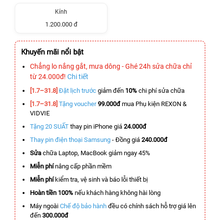
Kính
1.200.000 đ
Khuyến mãi nổi bật
Chẳng lo nắng gắt, mưa dông - Ghé 24h sửa chữa chỉ
từ 24.000đ!
Chi tiết
[1.7–31.8]
Đặt lịch trước
giảm đến
10%
chi phí sửa chữa
[1.7–31.8]
Tặng voucher
99.000đ
mua Phụ kiện REXON &
VIDVIE
Tặng 20 SUẤT
thay pin iPhone giá
24.000đ
Thay pin điện thoại Samsung
- Đồng giá
240.000đ
Sửa
chữa Laptop, MacBook giảm ngay 45%
Miễn phí
nâng cấp phần mềm
Miễn phí
kiểm tra, vệ sinh và báo lỗi thiết bị
Hoàn tiền 100%
nếu khách hàng không hài lòng
Máy ngoài
Chế độ bảo hành
đều có chính sách hỗ trợ giá lên
đến
300.000đ