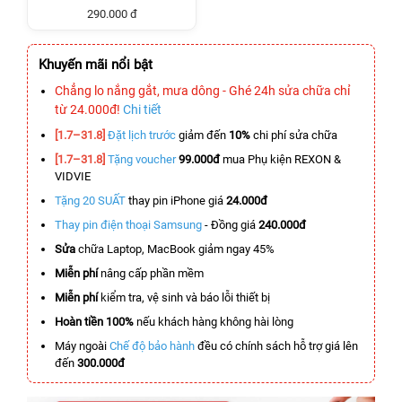
290.000 đ
Khuyến mãi nổi bật
Chẳng lo nắng gắt, mưa dông - Ghé 24h sửa chữa chỉ
từ 24.000đ!
Chi tiết
[1.7–31.8]
Đặt lịch trước
giảm đến
10%
chi phí sửa chữa
[1.7–31.8]
Tặng voucher
99.000đ
mua Phụ kiện REXON &
VIDVIE
Tặng 20 SUẤT
thay pin iPhone giá
24.000đ
Thay pin điện thoại Samsung
- Đồng giá
240.000đ
Sửa
chữa Laptop, MacBook giảm ngay 45%
Miễn phí
nâng cấp phần mềm
Miễn phí
kiểm tra, vệ sinh và báo lỗi thiết bị
Hoàn tiền 100%
nếu khách hàng không hài lòng
Máy ngoài
Chế độ bảo hành
đều có chính sách hỗ trợ giá lên
đến
300.000đ