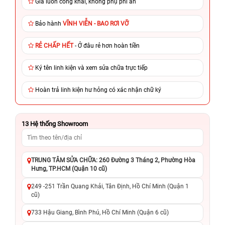
Giá luôn công khai, không phụ phí ẩn
Bảo hành
VĨNH VIỄN - BAO RƠI VỠ
RẺ CHẤP HẾT
- Ở đâu rẻ hơn hoàn tiền
Ký tên linh kiện và xem sửa chữa trực tiếp
Hoàn trả linh kiện hư hỏng có xác nhận chữ ký
13
Hệ thống Showroom
TRUNG TÂM SỬA CHỮA: 260 Đường 3 Tháng 2, Phường Hòa
Hưng, TP.HCM (Quận 10 cũ)
249 -251 Trần Quang Khải, Tân Định, Hồ Chí Minh (Quận 1
cũ)
733 Hậu Giang, Bình Phú, Hồ Chí Minh (Quận 6 cũ)