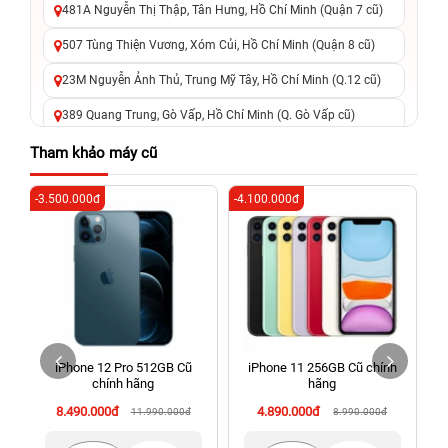
481A Nguyễn Thị Thập, Tân Hưng, Hồ Chí Minh (Quận 7 cũ)
507 Tùng Thiện Vương, Xóm Củi, Hồ Chí Minh (Quận 8 cũ)
23M Nguyễn Ảnh Thủ, Trung Mỹ Tây, Hồ Chí Minh (Q.12 cũ)
389 Quang Trung, Gò Vấp, Hồ Chí Minh (Q. Gò Vấp cũ)
625 - 625A Âu Cơ, Tân Phú, Hồ Chí Minh (Quận Tân Phú cũ)
Tham khảo máy cũ
326 Lê Văn Việt, Tăng Nhơn Phú, Hồ Chí Minh (Q.9 TP. Thủ
-3.500.000đ
-4.100.000đ
-3
Đức cũ)
256 Võ Văn Ngân, Thủ Đức, Hồ Chí Minh (Bình Thọ, TP. Thủ
Đức Cũ)
70 Nguyễn An Ninh, Dĩ An, Hồ Chí Minh (Bình Dương Cũ)
24h Vũng Tàu: 162A Ba Cu, Vũng Tàu, Hồ Chí Minh (TP. Vũng
Tàu cũ)
iPhone 12 Pro 512GB Cũ
iPhone 11 256GB Cũ chính
198 Hoàng Văn Thụ, Tân Sơn Nhất, Hồ Chí Minh (Tân Bình
chính hãng
hãng
cũ)
8.490.000đ
4.890.000đ
11.990.000đ
8.990.000đ