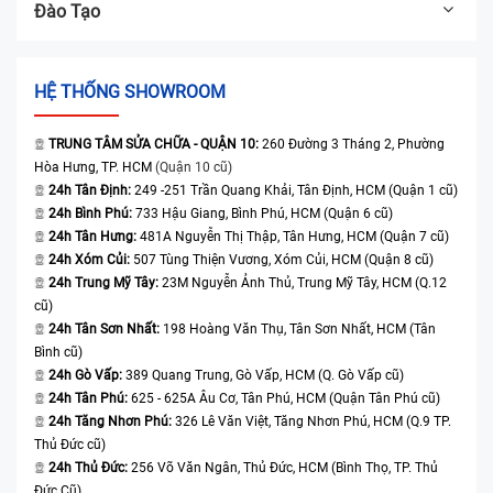
Đào Tạo
HỆ THỐNG SHOWROOM
TRUNG TÂM SỬA CHỮA - QUẬN 10:
260 Đường 3 Tháng 2, Phường
Hòa Hưng, TP. HCM
(Quận 10 cũ)
24h Tân Định:
249 -251 Trần Quang Khải, Tân Định, HCM (Quận 1 cũ)
24h Bình Phú:
733 Hậu Giang, Bình Phú, HCM (Quận 6 cũ)
24h Tân Hưng:
481A Nguyễn Thị Thập, Tân Hưng, HCM (Quận 7 cũ)
24h Xóm Củi:
507 Tùng Thiện Vương, Xóm Củi, HCM (Quận 8 cũ)
24h Trung Mỹ Tây:
23M Nguyễn Ảnh Thủ, Trung Mỹ Tây, HCM (Q.12
cũ)
24h Tân Sơn Nhất:
198 Hoàng Văn Thụ, Tân Sơn Nhất, HCM (Tân
Bình cũ)
24h Gò Vấp:
389 Quang Trung, Gò Vấp, HCM (Q. Gò Vấp cũ)
24h Tân Phú:
625 - 625A Âu Cơ, Tân Phú, HCM (Quận Tân Phú cũ)
24h Tăng Nhơn Phú:
326 Lê Văn Việt, Tăng Nhơn Phú, HCM (Q.9 TP.
Thủ Đức cũ)
24h Thủ Đức:
256 Võ Văn Ngân, Thủ Đức, HCM (Bình Thọ, TP. Thủ
Đức Cũ)