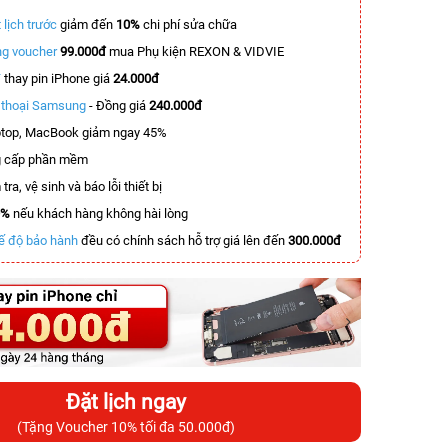
 lịch trước
giảm đến
10%
chi phí sửa chữa
g voucher
99.000đ
mua Phụ kiện REXON & VIDVIE
T
thay pin iPhone giá
24.000đ
n thoại Samsung
- Đồng giá
240.000đ
top, MacBook giảm ngay 45%
 cấp phần mềm
tra, vệ sinh và báo lỗi thiết bị
0%
nếu khách hàng không hài lòng
ế độ bảo hành
đều có chính sách hỗ trợ giá lên đến
300.000đ
Đặt lịch ngay
(Tặng Voucher 10% tối đa 50.000đ)
-6.500.000đ
-6.500.000đ