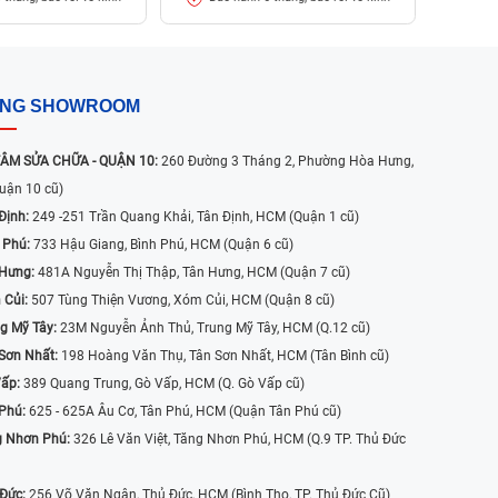
ỐNG SHOWROOM
ÂM SỬA CHỮA - QUẬN 10:
260 Đường 3 Tháng 2, Phường Hòa Hưng,
uận 10 cũ)
Định:
249 -251 Trần Quang Khải, Tân Định, HCM (Quận 1 cũ)
 Phú:
733 Hậu Giang, Bình Phú, HCM (Quận 6 cũ)
 Hưng:
481A Nguyễn Thị Thập, Tân Hưng, HCM (Quận 7 cũ)
 Củi:
507 Tùng Thiện Vương, Xóm Củi, HCM (Quận 8 cũ)
g Mỹ Tây:
23M Nguyễn Ảnh Thủ, Trung Mỹ Tây, HCM (Q.12 cũ)
Sơn Nhất:
198 Hoàng Văn Thụ, Tân Sơn Nhất, HCM (Tân Bình cũ)
Vấp:
389 Quang Trung, Gò Vấp, HCM (Q. Gò Vấp cũ)
 Phú:
625 - 625A Âu Cơ, Tân Phú, HCM (Quận Tân Phú cũ)
g Nhơn Phú:
326 Lê Văn Việt, Tăng Nhơn Phú, HCM (Q.9 TP. Thủ Đức
 Đức:
256 Võ Văn Ngân, Thủ Đức, HCM (Bình Thọ, TP. Thủ Đức Cũ)