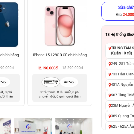
Sửa chữ
Giá
24.00
13
Hệ thống Sh
TRUNG TÂM SỬ
(Quận 10 cũ)
 chính hãng
iPhone 15 128GB Cũ chính hãng
iPhone 14 Pro Ma
chính hã
249 -251 Trần
990.000đ
12.190.000đ
18.290.000đ
16.490.000đ
24
733 Hậu Giang
481A Nguyễn T
uất, 0 phí
0 trả trước, 0 lãi suất, 0 phí
0 trả trước, 0 lãi 
507 Tùng Thiệ
gười thân
chuyển đổi, 0 gọi người thân
chuyển đổi, 0 gọi 
23M Nguyễn Ản
389 Quang Tru
625 - 625A Âu