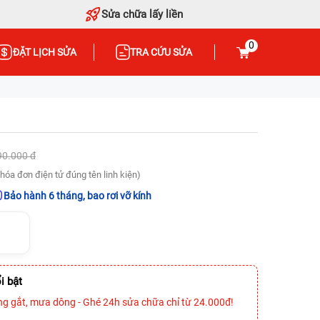
Sửa chữa lấy liền
0
ĐẶT LỊCH SỬA
TRA CỨU SỬA
90.000 đ
hóa đơn điện tử đúng tên linh kiện)
Bảo hành 6 tháng, bao rơi vỡ kính
i bật
ng gắt, mưa dông - Ghé 24h sửa chữa chỉ từ 24.000đ!