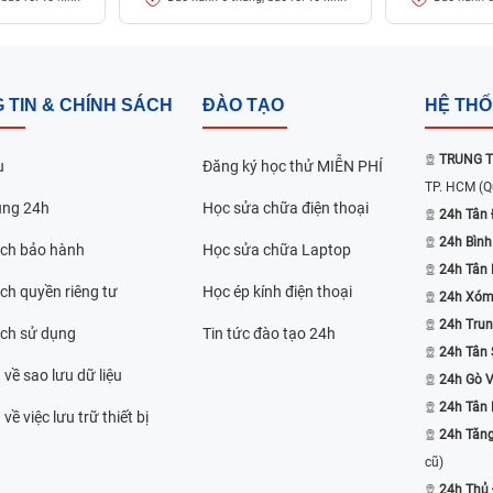
 TIN & CHÍNH SÁCH
ĐÀO TẠO
HỆ TH
TRUNG T
u
Đăng ký học thử MIỄN PHÍ
TP. HCM
(Q
ụng 24h
Học sửa chữa điện thoại
24h Tân 
24h Bình
ách bảo hành
Học sửa chữa Laptop
24h Tân
ch quyền riêng tư
Học ép kính điện thoại
24h Xóm
24h Trun
ách sử dụng
Tin tức đào tạo 24h
24h Tân 
 về sao lưu dữ liệu
24h Gò 
24h Tân
về việc lưu trữ thiết bị
24h Tăn
cũ)
24h Thủ