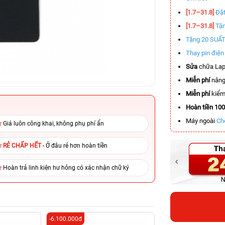
[1.7–31.8]
Đặt
[1.7–31.8]
Tặn
Tặng 20 SUẤ
Thay pin điệ
Sửa
chữa Lap
Miễn phí
nâng
Miễn phí
kiểm 
Hoàn tiền 10
Máy ngoài
Ch
Giá luôn công khai, không phụ phí ẩn
RẺ CHẤP HẾT
- Ở đâu rẻ hơn hoàn tiền
Hoàn trả linh kiện hư hỏng có xác nhận chữ ký
-6.100.000đ
-8.500.000đ