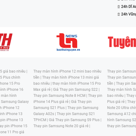
24h Dĩ A
24h Vũn
 giá bao nhiêu |
Thay màn hình iPhone 12 mini bao nhiêu
Thay pin Samsung
5 Plus chính
tiền |
Thay màn hình iPhone 13 mini giá
Thay pin Samsun
hone 15 Pro
bao nhiêu |
thay màn hình iPhone 15 Pro
tiền |
Thay pin Sa
ình iPhone 16
Max giá rẻ |
Giá Thay pin Samsung S22 |
Thay màn hình S
y màn hình
Thay pin Samsung Note 8 HCM |
Thay pin
bao nhiêu |
Thay
n Samsung Galaxy
iPhone 14 Plus giá rẻ |
Giá Thay pin
Plus giá rẻ |
Thay
h iPhone 12
Samsung S21 Plus |
Thay pin Samsung
Note 20 Ultra chí
ình iPhone 13
Galaxy A02s |
Thay pin Samsung S21
Samsung A12 chí
 pin iPhone 13
TPHCM |
Giá Thay pin Samsung S9 Plus |
hình Samsung S2
ay pin iPhone 15
Thay pin Samsung Note 20 giá rẻ |
thay pin Samsung
hone 11 Pro giá