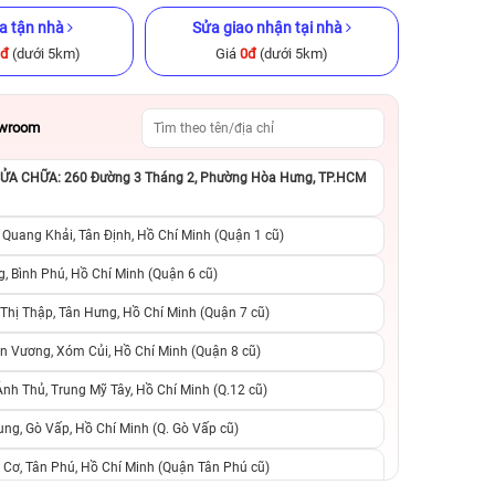
a tận nhà
Sửa giao nhận tại nhà
0đ
(dưới 5km)
Giá
0đ
(dưới 5km)
owroom
A CHỮA: 260 Đường 3 Tháng 2, Phường Hòa Hưng, TP.HCM
x 512GB cũ
iPhone XS Max 64GB Cũ chính
iPhone 15 Pro M
ng
hãng
chính h
 Quang Khải, Tân Định, Hồ Chí Minh (Quận 1 cũ)
.990.000đ
4.490.000đ
10.990.000đ
17.490.000đ
2
, Bình Phú, Hồ Chí Minh (Quận 6 cũ)
hị Thập, Tân Hưng, Hồ Chí Minh (Quận 7 cũ)
suất, 0 phí
0 trả trước, 0 lãi suất, 0 phí
0 trả trước, 0 lãi
n Vương, Xóm Củi, Hồ Chí Minh (Quận 8 cũ)
người thân
chuyển đổi, 0 gọi người thân
chuyển đổi, 0 gọi
h Thủ, Trung Mỹ Tây, Hồ Chí Minh (Q.12 cũ)
ng, Gò Vấp, Hồ Chí Minh (Q. Gò Vấp cũ)
 Cơ, Tân Phú, Hồ Chí Minh (Quận Tân Phú cũ)