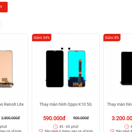
m
Giảm 34%
Giảm 8%
o Reno8 Lite
Thay màn hình Oppo K10 5G
Thay màn hìn
590.000đ
3.200.0
2.800.000đ
900.000đ
 phút
45 - 60 phút
bao rơi vỡ kính
Bảo hành 6 tháng, bao rơi vỡ kính
Bảo hành 6