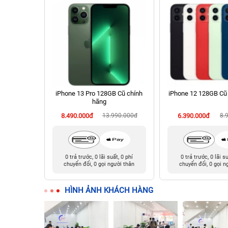
chính hãng
iPhone 13 Pro 128GB Cũ chính
iPhone 12 128GB Cũ
hãng
90.000đ
8.490.000đ
13.990.000đ
6.390.000đ
8.
t, 0 phí
0 trả trước, 0 lãi suất, 0 phí
0 trả trước, 0 lãi s
ười thân
chuyển đổi, 0 gọi người thân
chuyển đổi, 0 gọi n
HÌNH ẢNH KHÁCH HÀNG