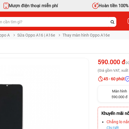
Mượn điện thoại miễn phí
Hoàn tiền 100%
ppo A
Sửa Oppo A16 | A16e
Thay màn hình Oppo A16e
590.000 đ
9
(Giá gồm VAT, xuất 
45 - 60 phút
Màn hình
590.000 đ
Khuyến mãi nổ
Chẳng lo nắ
Chi tiết