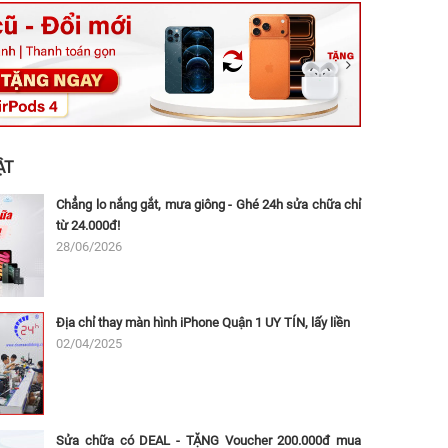
ệt, Tăng Nhơn Phú, Hồ Chí Minh (Q.9 TP. Thủ Đức cũ)
ân, Thủ Đức, Hồ Chí Minh (Bình Thọ, TP. Thủ Đức Cũ)
Ninh, Dĩ An, Hồ Chí Minh (Bình Dương Cũ)
 162A Ba Cu, Vũng Tàu, Hồ Chí Minh (TP. Vũng Tàu cũ)
 Thụ, Tân Sơn Nhất, Hồ Chí Minh (Tân Bình cũ)
ẬT
Chẳng lo nắng gắt, mưa giông - Ghé 24h sửa chữa chỉ
từ 24.000đ!
28/06/2026
Địa chỉ thay màn hình iPhone Quận 1 UY TÍN, lấy liền
02/04/2025
Sửa chữa có DEAL - TẶNG Voucher 200.000đ mua