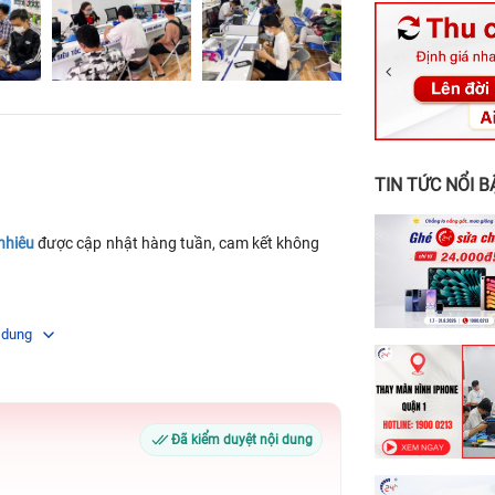
326 Lê Văn Vi
256 Võ Văn Ng
70 Nguyễn An 
24h Vũng Tàu:
198 Hoàng Văn
TIN TỨC NỔI B
nhiêu
được cập nhật hàng tuần, cam kết không
 dung
Đã kiểm duyệt nội dung