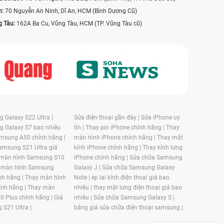
n:
70 Nguyễn An Ninh, Dĩ An, HCM (Bình Dương Cũ)
g Tàu:
162A Ba Cu, Vũng Tàu, HCM (TP. Vũng Tàu cũ)
 Galaxy S22 Ultra |
Sửa điện thoại gần đây |
Sửa iPhone uy
g Galaxy S7 bao nhiêu
tín |
Thay pin iPhone chính hãng |
Thay
msung A50 chính hãng |
màn hình iPhone chính hãng |
Thay mặt
amsung S21 Ultra giá
kính iPhone chính hãng |
Thay kính lưng
 màn hình Samsung S10
iPhone chính hãng |
Sửa chữa Samsung
 màn hình Samsung
Galaxy J |
Sửa chữa Samsung Galaxy
nh hãng |
Thay màn hình
Note |
ép lại kính điện thoại giá bao
nh hãng |
Thay màn
nhiêu |
thay mặt lưng điện thoại giá bao
0 Plus chính hãng |
Giá
nhiêu |
Sửa chữa Samsung Galaxy S |
 S21 Ultra |
bảng giá sửa chữa điện thoại samsung |