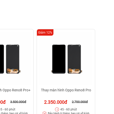
Giảm 12%
Giảm 18%
Thay
2.1
Bảo
h Oppo Reno8 Pro+
Thay màn hình Oppo Reno8 Pro
00đ
2.350.000đ
3.500.000đ
2.700.000đ
45 - 60 phút
45 - 60 phút
 tháng, bao rơi vỡ kính
Bảo hành 6 tháng, bao rơi vỡ kính