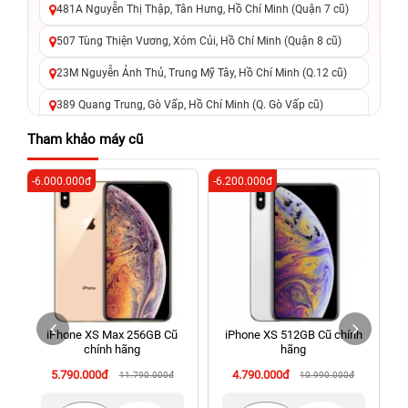
481A Nguyễn Thị Thập, Tân Hưng, Hồ Chí Minh (Quận 7 cũ)
507 Tùng Thiện Vương, Xóm Củi, Hồ Chí Minh (Quận 8 cũ)
23M Nguyễn Ảnh Thủ, Trung Mỹ Tây, Hồ Chí Minh (Q.12 cũ)
389 Quang Trung, Gò Vấp, Hồ Chí Minh (Q. Gò Vấp cũ)
625 - 625A Âu Cơ, Tân Phú, Hồ Chí Minh (Quận Tân Phú cũ)
Tham khảo máy cũ
326 Lê Văn Việt, Tăng Nhơn Phú, Hồ Chí Minh (Q.9 TP. Thủ
-6.000.000đ
-6.200.000đ
-3
Đức cũ)
256 Võ Văn Ngân, Thủ Đức, Hồ Chí Minh (Bình Thọ, TP. Thủ
Đức Cũ)
70 Nguyễn An Ninh, Dĩ An, Hồ Chí Minh (Bình Dương Cũ)
24h Vũng Tàu: 162A Ba Cu, Vũng Tàu, Hồ Chí Minh (TP. Vũng
Tàu cũ)
iPhone XS Max 256GB Cũ
iPhone XS 512GB Cũ chính
198 Hoàng Văn Thụ, Tân Sơn Nhất, Hồ Chí Minh (Tân Bình
chính hãng
hãng
cũ)
5.790.000đ
4.790.000đ
11.790.000đ
10.990.000đ