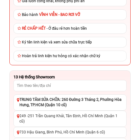
Giá luôn công khai, không phụ phí ẩn
Bảo hành
VĨNH VIỄN - BAO RƠI VỠ
RẺ CHẤP HẾT
- Ở đâu rẻ hơn hoàn tiền
Ký tên linh kiện và xem sửa chữa trực tiếp
Hoàn trả linh kiện hư hỏng có xác nhận chữ ký
13
Hệ thống Showroom
TRUNG TÂM SỬA CHỮA: 260 Đường 3 Tháng 2, Phường Hòa
Hưng, TP.HCM (Quận 10 cũ)
249 -251 Trần Quang Khải, Tân Định, Hồ Chí Minh (Quận 1
cũ)
733 Hậu Giang, Bình Phú, Hồ Chí Minh (Quận 6 cũ)