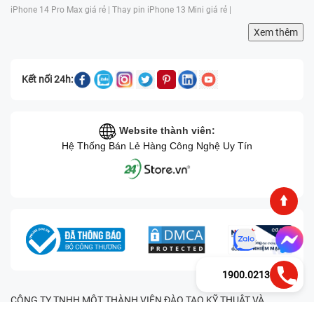
iPhone 14 Pro Max giá rẻ |
Thay pin iPhone 13 Mini giá rẻ |
Xem thêm
Kết nối 24h:
Website thành viên:
Hệ Thống Bán Lẻ Hàng Công Nghệ Uy Tín
1900.0213
CÔNG TY TNHH MỘT THÀNH VIÊN ĐÀO TẠO KỸ THUẬT VÀ
THƯƠNG MẠI HAI BỐN GIỜ Mã số thuế: 0305245702 Địa chỉ: