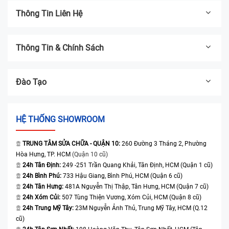
Thông Tin Liên Hệ
Thông Tin & Chính Sách
Đào Tạo
HỆ THỐNG SHOWROOM
TRUNG TÂM SỬA CHỮA - QUẬN 10:
260 Đường 3 Tháng 2, Phường
Hòa Hưng, TP. HCM
(Quận 10 cũ)
24h Tân Định:
249 -251 Trần Quang Khải, Tân Định, HCM (Quận 1 cũ)
24h Bình Phú:
733 Hậu Giang, Bình Phú, HCM (Quận 6 cũ)
24h Tân Hưng:
481A Nguyễn Thị Thập, Tân Hưng, HCM (Quận 7 cũ)
24h Xóm Củi:
507 Tùng Thiện Vương, Xóm Củi, HCM (Quận 8 cũ)
24h Trung Mỹ Tây:
23M Nguyễn Ảnh Thủ, Trung Mỹ Tây, HCM (Q.12
cũ)