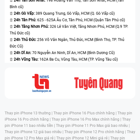
24h Tân Sơn Nhất:
198 Hoàng Văn Thụ, Tân Sơn Nhất, HCM (Tân
Bình cũ)
24h Gò Vấp:
389 Quang Trung, Gò Vấp, HCM (Q. Gò Vấp cũ)
24h Tân Phú:
625 - 625A Âu Cơ, Tân Phú, HCM (Quận Tân Phú cũ)
24h Tăng Nhơn Phú:
326 Lê Văn Việt, Tăng Nhơn Phú, HCM (Q.9 TP.
Thủ Đức cũ)
24h Thủ Đức:
256 Võ Văn Ngân, Thủ Đức, HCM (Bình Thọ, TP. Thủ
Đức Cũ)
24h Dĩ An:
70 Nguyễn An Ninh, Dĩ An, HCM (Bình Dương Cũ)
24h Vũng Tàu:
162A Ba Cu, Vũng Tàu, HCM (TP. Vũng Tàu cũ)
Thay pin iPhone 13 thường |
Thay pin iPhone 16 Plus chính hãng |
Thay pin
iPhone 16 Pro chính hãng |
Thay pin iPhone 16 Pro Max chính hãng |
Thay
pin iPhone 11 bao nhiêu tiền |
Thay pin iPhone 11 Pro Max giá bao nhiêu |
Thay pin iPhone 12 giá bao nhiêu |
Thay pin iPhone 12 Pro chính hãng |
Thay
pin iPhone 12 Pro Max giá rẻ |
Thay pin iPhone 12 Mini giá rẻ |
Thay pin