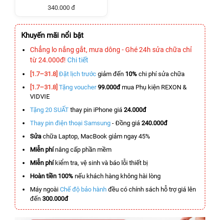
340.000 đ
Khuyến mãi nổi bật
Chẳng lo nắng gắt, mưa dông - Ghé 24h sửa chữa chỉ
từ 24.000đ!
Chi tiết
[1.7–31.8]
Đặt lịch trước
giảm đến
10%
chi phí sửa chữa
[1.7–31.8]
Tặng voucher
99.000đ
mua Phụ kiện REXON &
VIDVIE
Tặng 20 SUẤT
thay pin iPhone giá
24.000đ
Thay pin điện thoại Samsung
- Đồng giá
240.000đ
Sửa
chữa Laptop, MacBook giảm ngay 45%
Miễn phí
nâng cấp phần mềm
Miễn phí
kiểm tra, vệ sinh và báo lỗi thiết bị
Hoàn tiền 100%
nếu khách hàng không hài lòng
Máy ngoài
Chế độ bảo hành
đều có chính sách hỗ trợ giá lên
đến
300.000đ