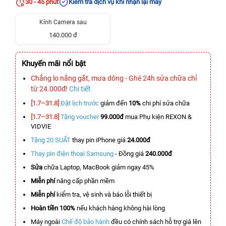
30 - 45 phút
Kiểm tra dịch vụ khi nhận lại máy
Kính Camera sau
140.000 đ
Khuyến mãi nổi bật
Chẳng lo nắng gắt, mưa dông - Ghé 24h sửa chữa chỉ
từ 24.000đ!
Chi tiết
[1.7–31.8]
Đặt lịch trước
giảm đến
10%
chi phí sửa chữa
[1.7–31.8]
Tặng voucher
99.000đ
mua Phụ kiện REXON &
VIDVIE
Tặng 20 SUẤT
thay pin iPhone giá
24.000đ
Thay pin điện thoại Samsung
- Đồng giá
240.000đ
Sửa
chữa Laptop, MacBook giảm ngay 45%
Miễn phí
nâng cấp phần mềm
Miễn phí
kiểm tra, vệ sinh và báo lỗi thiết bị
Hoàn tiền 100%
nếu khách hàng không hài lòng
Máy ngoài
Chế độ bảo hành
đều có chính sách hỗ trợ giá lên