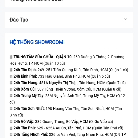
Đào Tạo
HỆ THỐNG SHOWROOM
TRUNG TÂM SỬA CHỮA - QUẬN 10:
260 Đường 3 Tháng 2, Phường
Hòa Hưng, TP. HCM
(Quận 10 cũ)
24h Tân Định:
249 -251 Trần Quang Khải, Tân Định, HCM (Quận 1 cũ)
24h Bình Phú:
733 Hậu Giang, Bình Phú, HCM (Quận 6 cũ)
24h Tân Hưng:
481A Nguyễn Thị Thập, Tân Hưng, HCM (Quận 7 cũ)
24h Xóm Củi:
507 Tùng Thiện Vương, Xóm Củi, HCM (Quận 8 cũ)
24h Trung Mỹ Tây:
23M Nguyễn Ảnh Thủ, Trung Mỹ Tây, HCM (Q.12
cũ)
24h Tân Sơn Nhất:
198 Hoàng Văn Thụ, Tân Sơn Nhất, HCM (Tân
Bình cũ)
24h Gò Vấp:
389 Quang Trung, Gò Vấp, HCM (Q. Gò Vấp cũ)
24h Tân Phú:
625 - 625A Âu Cơ, Tân Phú, HCM (Quận Tân Phú cũ)
24h Tăng Nhơn Phú:
326 Lê Văn Việt, Tăng Nhơn Phú, HCM (Q.9 TP.