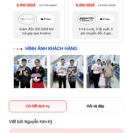
6.990.000đ
8.490.000đ
12.790.000đ
13.990.000đ
Giảm đến 200.000đ khi
0 trả trước, 0 lãi suất, 0
trả góp qua Kredivo
phí chuyển đổi, 0 gọi
người thân
HÌNH ẢNH KHÁCH HÀNG
Chi tiết dịch vụ
Hỏi và đáp
Viết bởi: Nguyễn Kim Kỳ