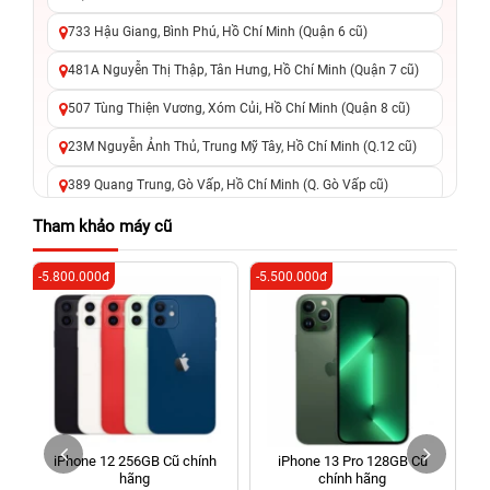
733 Hậu Giang, Bình Phú, Hồ Chí Minh (Quận 6 cũ)
481A Nguyễn Thị Thập, Tân Hưng, Hồ Chí Minh (Quận 7 cũ)
507 Tùng Thiện Vương, Xóm Củi, Hồ Chí Minh (Quận 8 cũ)
23M Nguyễn Ảnh Thủ, Trung Mỹ Tây, Hồ Chí Minh (Q.12 cũ)
389 Quang Trung, Gò Vấp, Hồ Chí Minh (Q. Gò Vấp cũ)
625 - 625A Âu Cơ, Tân Phú, Hồ Chí Minh (Quận Tân Phú cũ)
Tham khảo máy cũ
326 Lê Văn Việt, Tăng Nhơn Phú, Hồ Chí Minh (Q.9 TP. Thủ
-5.800.000đ
-5.500.000đ
-2
Đức cũ)
256 Võ Văn Ngân, Thủ Đức, Hồ Chí Minh (Bình Thọ, TP. Thủ
Đức Cũ)
70 Nguyễn An Ninh, Dĩ An, Hồ Chí Minh (Bình Dương Cũ)
24h Vũng Tàu: 162A Ba Cu, Vũng Tàu, Hồ Chí Minh (TP. Vũng
Tàu cũ)
iPhone 12 256GB Cũ chính
iPhone 13 Pro 128GB Cũ
198 Hoàng Văn Thụ, Tân Sơn Nhất, Hồ Chí Minh (Tân Bình
hãng
chính hãng
cũ)