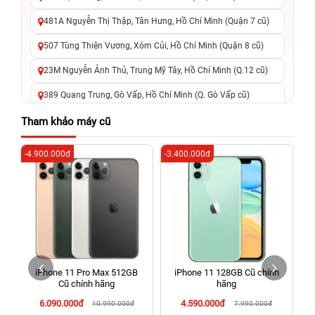
481A Nguyễn Thị Thập, Tân Hưng, Hồ Chí Minh (Quận 7 cũ)
507 Tùng Thiện Vương, Xóm Củi, Hồ Chí Minh (Quận 8 cũ)
23M Nguyễn Ảnh Thủ, Trung Mỹ Tây, Hồ Chí Minh (Q.12 cũ)
389 Quang Trung, Gò Vấp, Hồ Chí Minh (Q. Gò Vấp cũ)
625 - 625A Âu Cơ, Tân Phú, Hồ Chí Minh (Quận Tân Phú cũ)
Tham khảo máy cũ
326 Lê Văn Việt, Tăng Nhơn Phú, Hồ Chí Minh (Q.9 TP. Thủ
-4.900.000đ
-3.400.000đ
-5
Đức cũ)
256 Võ Văn Ngân, Thủ Đức, Hồ Chí Minh (Bình Thọ, TP. Thủ
Đức Cũ)
70 Nguyễn An Ninh, Dĩ An, Hồ Chí Minh (Bình Dương Cũ)
24h Vũng Tàu: 162A Ba Cu, Vũng Tàu, Hồ Chí Minh (TP. Vũng
Tàu cũ)
iPhone 11 Pro Max 512GB
iPhone 11 128GB Cũ chính
198 Hoàng Văn Thụ, Tân Sơn Nhất, Hồ Chí Minh (Tân Bình
Cũ chính hãng
hãng
cũ)
6.090.000đ
4.590.000đ
10.990.000đ
7.990.000đ