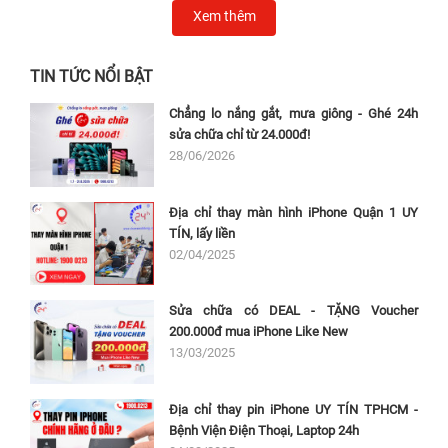
Xem thêm
TIN TỨC NỔI BẬT
Chẳng lo nắng gắt, mưa giông - Ghé 24h
sửa chữa chỉ từ 24.000đ!
28/06/2026
Địa chỉ thay màn hình iPhone Quận 1 UY
TÍN, lấy liền
02/04/2025
Sửa chữa có DEAL - TẶNG Voucher
200.000đ mua iPhone Like New
13/03/2025
Địa chỉ thay pin iPhone UY TÍN TPHCM -
Bệnh Viện Điện Thoại, Laptop 24h