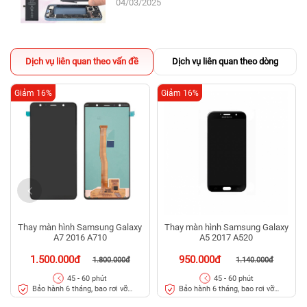
04/03/2025
Dịch vụ liên quan theo vấn đề
Dịch vụ liên quan theo dòng
Giảm 16%
Giảm 16%
Thay màn hình Samsung Galaxy
Thay màn hình Samsung Galaxy
A7 2016 A710
A5 2017 A520
1.500.000đ
950.000đ
1.800.000đ
1.140.000đ
45 - 60 phút
45 - 60 phút
Bảo hành 6 tháng, bao rơi vỡ
Bảo hành 6 tháng, bao rơi vỡ
kính
kính