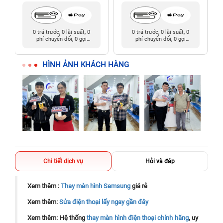
0 trả trước, 0 lãi suất, 0
0 trả trước, 0 lãi suất, 0
phí chuyển đổi, 0 gọi
phí chuyển đổi, 0 gọi
người thân
người thân
HÌNH ẢNH KHÁCH HÀNG
Chi tiết dịch vụ
Hỏi và đáp
Xem thêm :
Thay màn hình Samsung
giá rẻ
Xem thêm:
Sửa điện thoại lấy ngay gần đây
Xem thêm: Hệ thống
thay màn hình điện thoại chính hãng
, uy