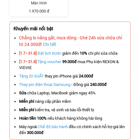
Màn hình
1.970.000 đ
Khuyến mãi nổi bật
Chẳng lo nắng gắt, mưa dông - Ghé 24h sửa chữa chỉ
từ 24.000đ!
Chi tiết
[1.7–31.8]
Đặt lịch trước
giảm đến
10%
chi phí sửa chữa
[1.7–31.8]
Tặng voucher
99.000đ
mua Phụ kiện REXON &
VIDVIE
Tặng 20 SUẤT
thay pin iPhone giá
24.000đ
Thay pin điện thoại Samsung
- Đồng giá
240.000đ
Sửa
chữa Laptop, MacBook giảm ngay 45%
Miễn phí
nâng cấp phần mềm
Miễn phí
kiểm tra, vệ sinh và báo lỗi thiết bị
Hoàn tiền 100%
nếu khách hàng không hài lòng
Máy ngoài
Chế độ bảo hành
đều có chính sách hỗ trợ giá lên
đến
300.000đ