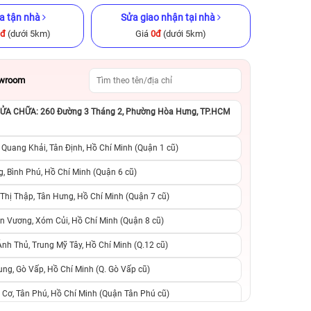
a tận nhà
Sửa giao nhận tại nhà
0đ
(dưới 5km)
Giá
0đ
(dưới 5km)
owroom
A CHỮA: 260 Đường 3 Tháng 2, Phường Hòa Hưng, TP.HCM
GB Cũ chính
iPhone 11 Pro Max 256GB Cũ
iPhone 13 Pro 25
chính hãng
hãng
 Quang Khải, Tân Định, Hồ Chí Minh (Quận 1 cũ)
.990.000đ
5.590.000đ
8.990.000đ
9.490.000đ
1
, Bình Phú, Hồ Chí Minh (Quận 6 cũ)
hị Thập, Tân Hưng, Hồ Chí Minh (Quận 7 cũ)
suất, 0 phí
0 trả trước, 0 lãi suất, 0 phí
0 trả trước, 0 lãi
n Vương, Xóm Củi, Hồ Chí Minh (Quận 8 cũ)
người thân
chuyển đổi, 0 gọi người thân
chuyển đổi, 0 gọi
h Thủ, Trung Mỹ Tây, Hồ Chí Minh (Q.12 cũ)
ng, Gò Vấp, Hồ Chí Minh (Q. Gò Vấp cũ)
 Cơ, Tân Phú, Hồ Chí Minh (Quận Tân Phú cũ)