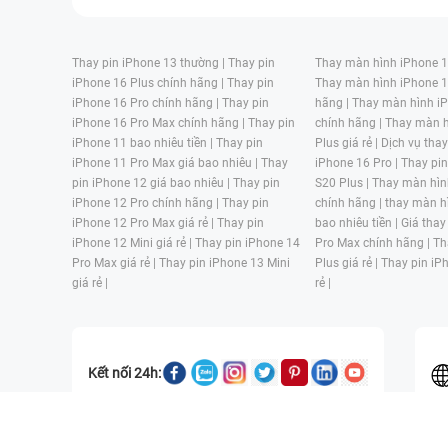
Thay pin iPhone 13 thường |
Thay pin
Thay màn hình iPhone 15
iPhone 16 Plus chính hãng |
Thay pin
Thay màn hình iPhone 1
iPhone 16 Pro chính hãng |
Thay pin
hãng |
Thay màn hình iP
iPhone 16 Pro Max chính hãng |
Thay pin
chính hãng |
Thay màn h
iPhone 11 bao nhiêu tiền |
Thay pin
Plus giá rẻ |
Dịch vụ tha
iPhone 11 Pro Max giá bao nhiêu |
Thay
iPhone 16 Pro |
Thay pi
pin iPhone 12 giá bao nhiêu |
Thay pin
S20 Plus |
Thay màn hìn
iPhone 12 Pro chính hãng |
Thay pin
chính hãng |
thay màn h
iPhone 12 Pro Max giá rẻ |
Thay pin
bao nhiêu tiền |
Giá thay
iPhone 12 Mini giá rẻ |
Thay pin iPhone 14
Pro Max chính hãng |
Th
Pro Max giá rẻ |
Thay pin iPhone 13 Mini
Plus giá rẻ |
Thay pin iP
giá rẻ |
rẻ |
Kết nối 24h:
CÔNG TY TNHH MỘT THÀNH VIÊN ĐÀO TẠO KỸ THUẬT VÀ THƯƠN