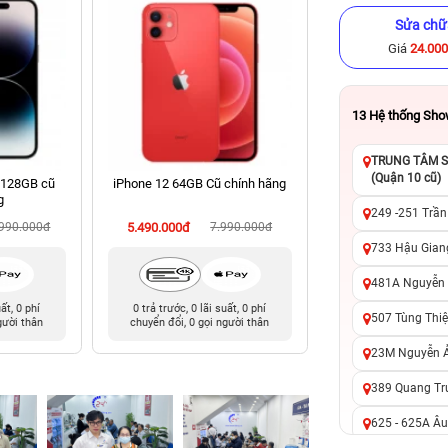
Sửa chữ
Giá
24.00
13
Hệ thống Sh
TRUNG TÂM SỬ
(Quận 10 cũ)
 128GB cũ
iPhone 12 64GB Cũ chính hãng
iPhone 12 Pro 512
g
hãng
249 -251 Trần
.990.000đ
5.490.000đ
7.990.000đ
8.490.000đ
11
733 Hậu Giang
481A Nguyễn T
uất, 0 phí
0 trả trước, 0 lãi suất, 0 phí
0 trả trước, 0 lãi 
507 Tùng Thiệ
gười thân
chuyển đổi, 0 gọi người thân
chuyển đổi, 0 gọi 
23M Nguyễn Ản
389 Quang Tru
625 - 625A Âu