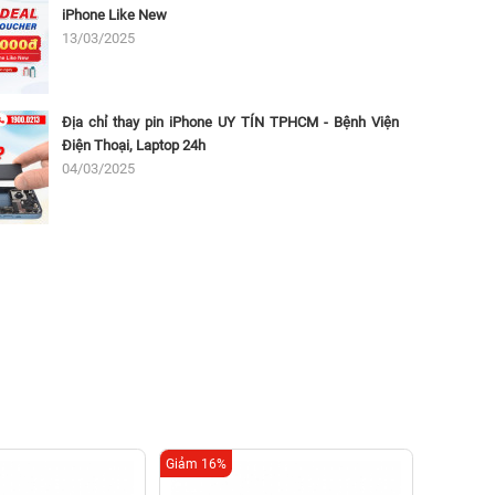
iPhone Like New
13/03/2025
Địa chỉ thay pin iPhone UY TÍN TPHCM - Bệnh Viện
Điện Thoại, Laptop 24h
04/03/2025
Giảm 16%
Giảm 16%
Thay ch