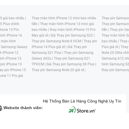
 giá bao nhiêu |
Thay màn hình iPhone 12 mini bao nhiêu
Thay pin Samsung
5 Plus chính
tiền |
Thay màn hình iPhone 13 mini giá
Thay pin Samsun
hone 15 Pro
bao nhiêu |
thay màn hình iPhone 15 Pro
tiền |
Thay pin Sa
ình iPhone 16
Max giá rẻ |
Giá Thay pin Samsung S22 |
Thay màn hình S
y màn hình
Thay pin Samsung Note 8 HCM |
Thay pin
bao nhiêu |
Thay
n Samsung Galaxy
iPhone 14 Plus giá rẻ |
Giá Thay pin
Plus giá rẻ |
Thay
h iPhone 12
Samsung S21 Plus |
Thay pin Samsung
Note 20 Ultra chí
ình iPhone 13
Galaxy A02s |
Thay pin Samsung S21
Samsung A12 chí
 pin iPhone 13
TPHCM |
Giá Thay pin Samsung S9 Plus |
hình Samsung S2
ay pin iPhone 15
Thay pin Samsung Note 20 giá rẻ |
thay pin Samsung
hone 11 Pro giá
Hệ Thống Bán Lẻ Hàng Công Nghệ Uy Tín
Website thành viên:
G MẠI HAI BỐN GIỜ Mã số thuế: 0305245702 Địa chỉ: 122/12G Tạ uyê