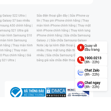
 Galaxy S22 Ultra |
Sửa điện thoại gần đây |
Sửa iPhone uy
g Galaxy S7 bao nhiêu
tín |
Thay pin iPhone chính hãng |
Thay
msung A50 chính hãng |
màn hình iPhone chính hãng |
Thay mặt
amsung S21 Ultra giá
kính iPhone chính hãng |
Thay kính lưng
 màn hình Samsung S10
iPhone chính hãng |
Sửa chữa Samsung
 màn hình Samsung
Galaxy J |
Sửa chữa Samsung Galaxy
nh hãng |
Thay màn hình
Note |
ép lại kính điện thoại giá bao
Quay về
đầu trang
nh hãng |
Thay màn
nhiêu |
thay mặt lưng điện thoại giá bao
0 Plus chính hãng |
Giá
nhiêu |
Sửa chữa Samsung Galaxy S |
1900.0213
 S21 Ultra |
bảng giá sửa chữa điện thoại samsung |
(8h - 22h)
Chat Zalo
(8h - 22h)
Chat ngay
(8h - 22h)
n, Phường 4, Quận 11, Thành phố Hồ Chí Minh, Việt Nam