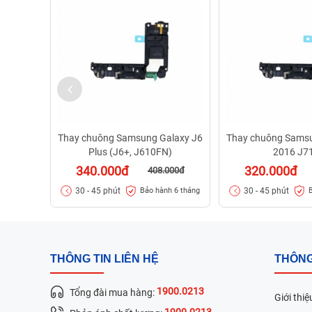
Thay chuông Samsung Galaxy J6
Thay chuông Samsu
Plus (J6+, J610FN)
2016 J7
340.000đ
320.000đ
408.000đ
30 - 45 phút
30 - 45 phút
Bảo hành 6 tháng
THÔNG TIN LIÊN HỆ
THÔNG
1900.0213
Tổng đài mua hàng:
Giới thiệ
1900.0213