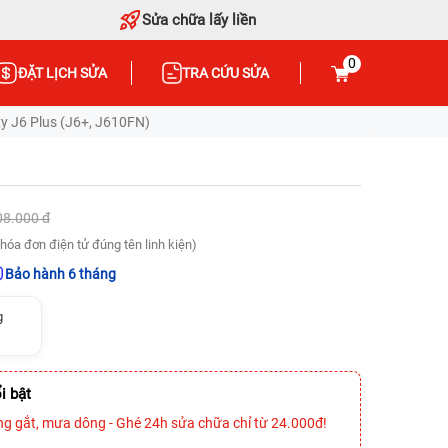
Sửa chữa lấy liền
0
ĐẶT LỊCH SỬA
TRA CỨU SỬA
 J6 Plus (J6+, J610FN)
08.000 đ
hóa đơn điện tử đúng tên linh kiện)
Bảo hành 6 tháng
g
i bật
ng gắt, mưa dông - Ghé 24h sửa chữa chỉ từ 24.000đ!