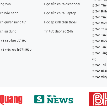
ụng 24h
Học sửa chữa điện thoại
24h Tân 
24h Bình
ách bảo hành
Học sửa chữa Laptop
24h Tân
ch quyền riêng tư
Học ép kính điện thoại
24h Xóm
24h Trun
ách sử dụng
Tin tức đào tạo 24h
24h Tân 
 về sao lưu dữ liệu
24h Gò 
24h Tân
về việc lưu trữ thiết bị
24h Tăn
cũ)
24h Thủ
24h Dĩ A
24h Vũn