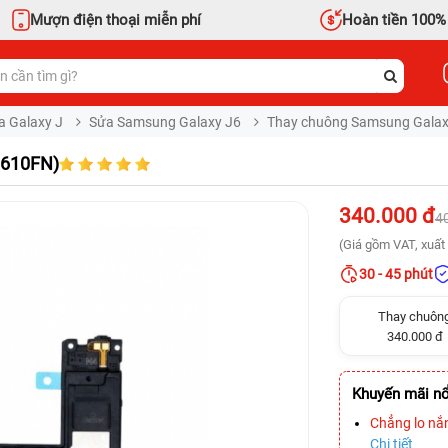
Mượn điện thoại miễn phí
Hoàn tiền 100%
a Galaxy J
Sửa Samsung Galaxy J6
Thay chuông Samsung Galaxy
J610FN)
340.000 đ
4
(Giá gồm VAT, xuất 
30 - 45 phút
Thay chuôn
340.000 đ
Khuyến mãi nổ
Chẳng lo nắ
Chi tiết