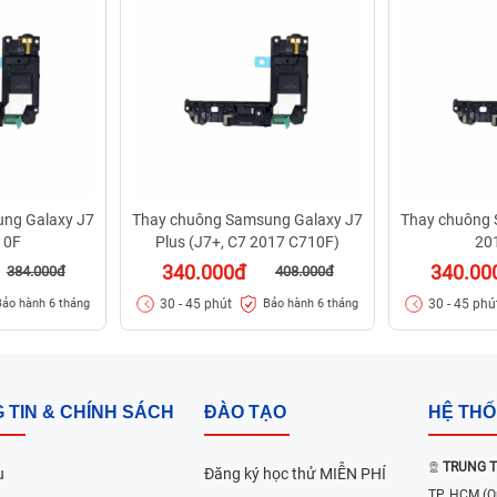
ng Galaxy J7
Thay chuông Samsung Galaxy J7
Thay chuông 
10F
Plus (J7+, C7 2017 C710F)
20
340.000đ
340.00
384.000đ
408.000đ
30 - 45 phút
30 - 45 phú
Bảo hành 6 tháng
Bảo hành 6 tháng
 TIN & CHÍNH SÁCH
ĐÀO TẠO
HỆ TH
TRUNG T
u
Đăng ký học thử MIỄN PHÍ
TP. HCM
(Q