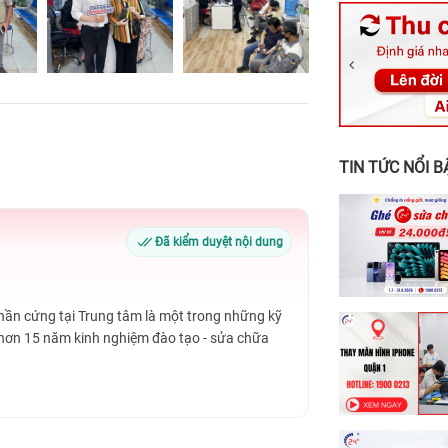
326 Lê Văn Vi
256 Võ Văn Ng
70 Nguyễn An 
24h Vũng Tàu:
198 Hoàng Văn
TIN TỨC NỔI B
Đã kiểm duyệt nội dung
Phần cứng tại Trung tâm là một trong những kỹ
 hơn 15 năm kinh nghiệm đào tạo - sửa chữa