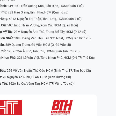
Định:
249 -251 Trần Quang Khải, Tân Định, HCM (Quận 1 cũ)
 Phú:
733 Hậu Giang, Bình Phú, HCM (Quận 6 cũ)
 Hưng:
481A Nguyễn Thị Thập, Tân Hưng, HCM (Quận 7 cũ)
 Củi:
507 Tùng Thiện Vương, Xóm Củi, HCM (Quận 8 cũ)
g Mỹ Tây:
23M Nguyễn Ảnh Thủ, Trung Mỹ Tây, HCM (Q.12 cũ)
Sơn Nhất:
198 Hoàng Văn Thụ, Tân Sơn Nhất, HCM (Tân Bình cũ)
Vấp:
389 Quang Trung, Gò Vấp, HCM (Q. Gò Vấp cũ)
 Phú:
625 - 625A Âu Cơ, Tân Phú, HCM (Quận Tân Phú cũ)
g Nhơn Phú:
326 Lê Văn Việt, Tăng Nhơn Phú, HCM (Q.9 TP. Thủ Đức
 Đức:
256 Võ Văn Ngân, Thủ Đức, HCM (Bình Thọ, TP. Thủ Đức Cũ)
n:
70 Nguyễn An Ninh, Dĩ An, HCM (Bình Dương Cũ)
g Tàu:
162A Ba Cu, Vũng Tàu, HCM (TP. Vũng Tàu cũ)