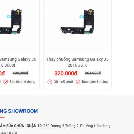
29
30 -
Samsung Galaxy J6
Thay chuông Samsung Galaxy J5
18 J600F
2016 J510
0đ
320.000đ
408.000đ
384.000đ
t
30 - 45 phút
Bảo hành 6 tháng
Bảo hành 6 tháng
ỐNG SHOWROOM
ÂM SỬA CHỮA - QUẬN 10:
260 Đường 3 Tháng 2, Phường Hòa Hưng,
uận 10 cũ)