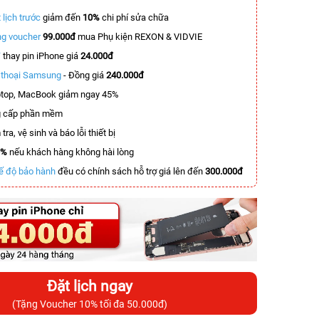
 lịch trước
giảm đến
10%
chi phí sửa chữa
g voucher
99.000đ
mua Phụ kiện REXON & VIDVIE
T
thay pin iPhone giá
24.000đ
n thoại Samsung
- Đồng giá
240.000đ
top, MacBook giảm ngay 45%
 cấp phần mềm
tra, vệ sinh và báo lỗi thiết bị
0%
nếu khách hàng không hài lòng
ế độ bảo hành
đều có chính sách hỗ trợ giá lên đến
300.000đ
Đặt lịch ngay
(Tặng Voucher 10% tối đa 50.000đ)
-3.400.000đ
-5.500.000đ