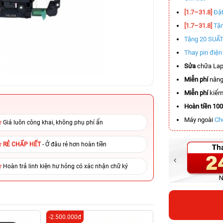
[1.7–31.8]
Đặt
[1.7–31.8]
Tặn
Tặng 20 SUẤ
Thay pin điệ
Sửa
chữa Lap
Miễn phí
nâng
Miễn phí
kiểm 
Hoàn tiền 10
Máy ngoài
Ch
Giá luôn công khai, không phụ phí ẩn
RẺ CHẤP HẾT
- Ở đâu rẻ hơn hoàn tiền
Hoàn trả linh kiện hư hỏng có xác nhận chữ ký
-2.500.000đ
-3.500.000đ