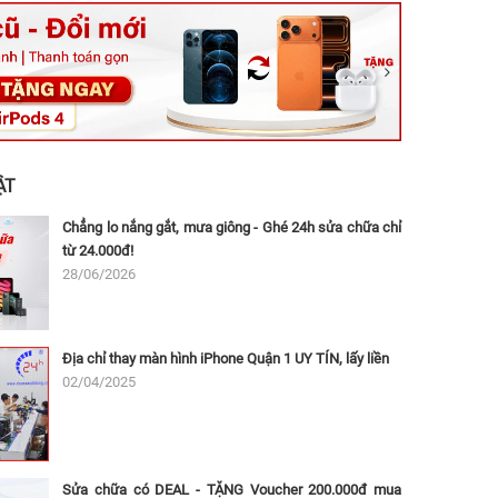
ệt, Tăng Nhơn Phú, Hồ Chí Minh (Q.9 TP. Thủ Đức cũ)
ân, Thủ Đức, Hồ Chí Minh (Bình Thọ, TP. Thủ Đức Cũ)
Ninh, Dĩ An, Hồ Chí Minh (Bình Dương Cũ)
 162A Ba Cu, Vũng Tàu, Hồ Chí Minh (TP. Vũng Tàu cũ)
 Thụ, Tân Sơn Nhất, Hồ Chí Minh (Tân Bình cũ)
ẬT
Chẳng lo nắng gắt, mưa giông - Ghé 24h sửa chữa chỉ
từ 24.000đ!
28/06/2026
Địa chỉ thay màn hình iPhone Quận 1 UY TÍN, lấy liền
02/04/2025
Sửa chữa có DEAL - TẶNG Voucher 200.000đ mua