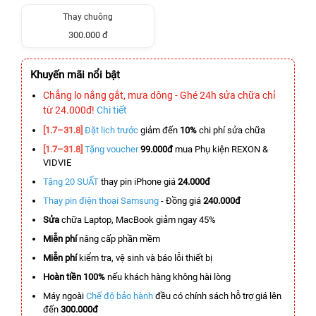
Thay chuông
300.000 đ
Khuyến mãi nổi bật
Chẳng lo nắng gắt, mưa dông - Ghé 24h sửa chữa chỉ
từ 24.000đ!
Chi tiết
[1.7–31.8]
Đặt lịch trước
giảm đến
10%
chi phí sửa chữa
[1.7–31.8]
Tặng voucher
99.000đ
mua Phụ kiện REXON &
VIDVIE
Tặng 20 SUẤT
thay pin iPhone giá
24.000đ
Thay pin điện thoại Samsung
- Đồng giá
240.000đ
Sửa
chữa Laptop, MacBook giảm ngay 45%
Miễn phí
nâng cấp phần mềm
Miễn phí
kiểm tra, vệ sinh và báo lỗi thiết bị
Hoàn tiền 100%
nếu khách hàng không hài lòng
Máy ngoài
Chế độ bảo hành
đều có chính sách hỗ trợ giá lên
đến
300.000đ