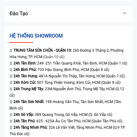
Đào Tạo
HỆ THỐNG SHOWROOM
TRUNG TÂM SỬA CHỮA - QUẬN 10:
260 Đường 3 Tháng 2, Phường
Hòa Hưng, TP. HCM
(Quận 10 cũ)
24h Tân Định:
249 -251 Trần Quang Khải, Tân Định, HCM (Quận 1 cũ)
24h Bình Phú:
733 Hậu Giang, Bình Phú, HCM (Quận 6 cũ)
24h Tân Hưng:
481A Nguyễn Thị Thập, Tân Hưng, HCM (Quận 7 cũ)
24h Xóm Củi:
507 Tùng Thiện Vương, Xóm Củi, HCM (Quận 8 cũ)
24h Trung Mỹ Tây:
23M Nguyễn Ảnh Thủ, Trung Mỹ Tây, HCM (Q.12
cũ)
24h Tân Sơn Nhất:
198 Hoàng Văn Thụ, Tân Sơn Nhất, HCM (Tân
Bình cũ)
24h Gò Vấp:
389 Quang Trung, Gò Vấp, HCM (Q. Gò Vấp cũ)
24h Tân Phú:
625 - 625A Âu Cơ, Tân Phú, HCM (Quận Tân Phú cũ)
24h Tăng Nhơn Phú:
326 Lê Văn Việt, Tăng Nhơn Phú, HCM (Q.9 TP.
Thủ Đức cũ)