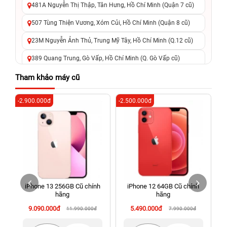
481A Nguyễn Thị Thập, Tân Hưng, Hồ Chí Minh (Quận 7 cũ)
507 Tùng Thiện Vương, Xóm Củi, Hồ Chí Minh (Quận 8 cũ)
23M Nguyễn Ảnh Thủ, Trung Mỹ Tây, Hồ Chí Minh (Q.12 cũ)
389 Quang Trung, Gò Vấp, Hồ Chí Minh (Q. Gò Vấp cũ)
625 - 625A Âu Cơ, Tân Phú, Hồ Chí Minh (Quận Tân Phú cũ)
Tham khảo máy cũ
326 Lê Văn Việt, Tăng Nhơn Phú, Hồ Chí Minh (Q.9 TP. Thủ
-2.900.000đ
-2.500.000đ
-3
Đức cũ)
256 Võ Văn Ngân, Thủ Đức, Hồ Chí Minh (Bình Thọ, TP. Thủ
Đức Cũ)
70 Nguyễn An Ninh, Dĩ An, Hồ Chí Minh (Bình Dương Cũ)
24h Vũng Tàu: 162A Ba Cu, Vũng Tàu, Hồ Chí Minh (TP. Vũng
Tàu cũ)
iPhone 13 256GB Cũ chính
iPhone 12 64GB Cũ chính
198 Hoàng Văn Thụ, Tân Sơn Nhất, Hồ Chí Minh (Tân Bình
hãng
hãng
cũ)
9.090.000đ
5.490.000đ
11.990.000đ
7.990.000đ