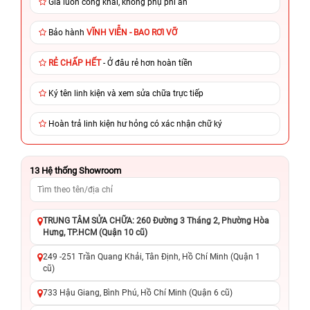
Giá luôn công khai, không phụ phí ẩn
Bảo hành
VĨNH VIỄN - BAO RƠI VỠ
RẺ CHẤP HẾT
- Ở đâu rẻ hơn hoàn tiền
Ký tên linh kiện và xem sửa chữa trực tiếp
Hoàn trả linh kiện hư hỏng có xác nhận chữ ký
13
Hệ thống Showroom
TRUNG TÂM SỬA CHỮA: 260 Đường 3 Tháng 2, Phường Hòa
Hưng, TP.HCM (Quận 10 cũ)
249 -251 Trần Quang Khải, Tân Định, Hồ Chí Minh (Quận 1
cũ)
733 Hậu Giang, Bình Phú, Hồ Chí Minh (Quận 6 cũ)