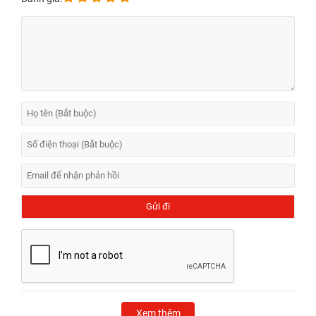
Xem thêm
câu trả lời cho thắc mắc Face ID có bị ảnh hưởng
khi
thay màn hình iPhone
không.
Xem thêm:
Dịch vụ
thay màn hình iPhone 12 Pro Max
chính
hãng, lấy ngay 45 phút.
Xem thêm:
Nếu muốn yên tâm về chất lượng, hãy chọn
thay
màn hình iPhone 12 uy tín
với đội ngũ kỹ thuật viên giàu kinh
nghiệm.
Xem thêm