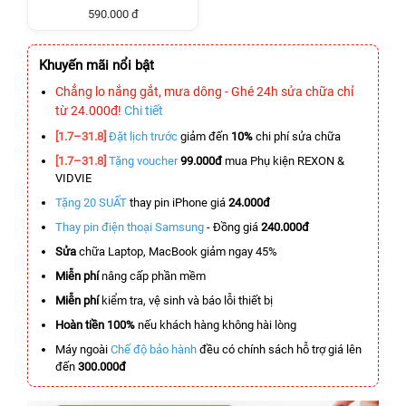
590.000 đ
Khuyến mãi nổi bật
Chẳng lo nắng gắt, mưa dông - Ghé 24h sửa chữa chỉ
từ 24.000đ!
Chi tiết
[1.7–31.8]
Đặt lịch trước
giảm đến
10%
chi phí sửa chữa
[1.7–31.8]
Tặng voucher
99.000đ
mua Phụ kiện REXON &
VIDVIE
Tặng 20 SUẤT
thay pin iPhone giá
24.000đ
Thay pin điện thoại Samsung
- Đồng giá
240.000đ
Sửa
chữa Laptop, MacBook giảm ngay 45%
Miễn phí
nâng cấp phần mềm
Miễn phí
kiểm tra, vệ sinh và báo lỗi thiết bị
Hoàn tiền 100%
nếu khách hàng không hài lòng
Máy ngoài
Chế độ bảo hành
đều có chính sách hỗ trợ giá lên
đến
300.000đ