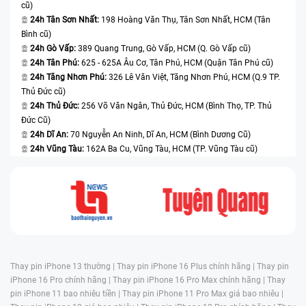
cũ)
24h Tân Sơn Nhất:
198 Hoàng Văn Thụ, Tân Sơn Nhất, HCM (Tân
Bình cũ)
24h Gò Vấp:
389 Quang Trung, Gò Vấp, HCM (Q. Gò Vấp cũ)
24h Tân Phú:
625 - 625A Âu Cơ, Tân Phú, HCM (Quận Tân Phú cũ)
24h Tăng Nhơn Phú:
326 Lê Văn Việt, Tăng Nhơn Phú, HCM (Q.9 TP.
Thủ Đức cũ)
24h Thủ Đức:
256 Võ Văn Ngân, Thủ Đức, HCM (Bình Thọ, TP. Thủ
Đức Cũ)
24h Dĩ An:
70 Nguyễn An Ninh, Dĩ An, HCM (Bình Dương Cũ)
24h Vũng Tàu:
162A Ba Cu, Vũng Tàu, HCM (TP. Vũng Tàu cũ)
Thay pin iPhone 13 thường |
Thay pin iPhone 16 Plus chính hãng |
Thay pin
iPhone 16 Pro chính hãng |
Thay pin iPhone 16 Pro Max chính hãng |
Thay
pin iPhone 11 bao nhiêu tiền |
Thay pin iPhone 11 Pro Max giá bao nhiêu |