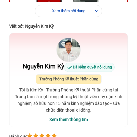
Xem thêm nội dung
Viết bởi: Nguyễn Kim Kỳ
Nguyễn Kim Kỳ
Đã kiểm duyệt nội dung
Chi phí dịch vụ
ép mặt kính iPhone 12 giá bao nhiêu
?
Trưởng Phòng Kỹ thuật Phần cứng
Xem thêm:
Đừng bỏ lỡ thông tin về
thay kính lưng iPhone
12
với quy trình chuyên nghiệp.
Tôi là Kim Kỳ - Trưởng Phòng Kỹ thuật Phần cứng tại
Trung tâm là một trong những kỹ thuật viên dày dặn kinh
Xem thêm:
Cập nhật thông tin
thay kính sau iPhone 12 Mini
nghiệm, sở hữu hơn 15 năm kinh nghiệm đào tạo - sửa
giá bao nhiêu
với dịch vụ chất lượng.
chữa điện thoại di động.
Xem thêm:
Xem chi tiết về
bảng giá sửa chữa iPhone 12
Xem thêm thông tin
Series
để lên kế hoạch tiết kiệm chi phí.
Xem thêm:
Màn hình vỡ, sọc?
thay màn hình iPhone 12 Pro
Đánh giá:
ngay!