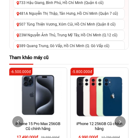
733 Hậu Giang, Bình Phú, Hồ Chí Minh (Quận 6 cũ)
481A Nguyễn Thị Thập, Tân Hưng, Hồ Chí Minh (Quận 7 cũ)
507 Tùng Thiện Vương, Xóm Củi, Hồ Chí Minh (Quận 8 cũ)
23M Nguyễn Ảnh Thủ, Trung Mỹ Tây, Hồ Chí Minh (Q.12 cũ)
389 Quang Trung, Gò Vấp, Hồ Chí Minh (Q. Gò Vấp cũ)
625 - 625A Âu Cơ, Tân Phú, Hồ Chí Minh (Quận Tân Phú cũ)
Tham khảo máy cũ
326 Lê Văn Việt, Tăng Nhơn Phú, Hồ Chí Minh (Q.9 TP. Thủ
-6.500.000đ
-5.800.000đ
-3
Đức cũ)
256 Võ Văn Ngân, Thủ Đức, Hồ Chí Minh (Bình Thọ, TP. Thủ
Đức Cũ)
70 Nguyễn An Ninh, Dĩ An, Hồ Chí Minh (Bình Dương Cũ)
24h Vũng Tàu: 162A Ba Cu, Vũng Tàu, Hồ Chí Minh (TP. Vũng
Tàu cũ)
iPhone 15 Pro Max 256GB
iPhone 12 256GB Cũ chính
198 Hoàng Văn Thụ, Tân Sơn Nhất, Hồ Chí Minh (Tân Bình
Cũ chính hãng
hãng
cũ)
17.490.000đ
6.990.000đ
23.990.000đ
12.790.000đ