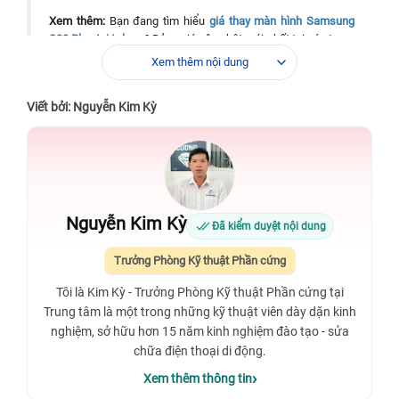
Xem thêm:
Bạn đang tìm hiểu
giá thay màn hình Samsung
S20 Plus tại tphcm
? Bảng giá cập nhật mới nhất tại các trung
tâm uy tín ở Sài Gòn sẽ giúp bạn dễ dàng so sánh.
Xem thêm nội dung
Viết bởi: Nguyễn Kim Kỳ
Nguyễn Kim Kỳ
Đã kiểm duyệt nội dung
Trưởng Phòng Kỹ thuật Phần cứng
Tôi là Kim Kỳ - Trưởng Phòng Kỹ thuật Phần cứng tại
Trung tâm là một trong những kỹ thuật viên dày dặn kinh
nghiệm, sở hữu hơn 15 năm kinh nghiệm đào tạo - sửa
chữa điện thoại di động.
Xem thêm thông tin