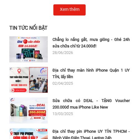
Xem thêm
TIN TỨC NỔI BẬT
Chẳng lo nắng gắt, mưa giông - Ghé 24h
sửa chữa chỉ từ 24.000đ!
28/06/2026
Địa chỉ thay màn hình iPhone Quận 1 UY
TÍN, lấy liền
02/04/2025
Sửa chữa có DEAL - TẶNG Voucher
200.000đ mua iPhone Like New
13/03/2025
Địa chỉ thay pin iPhone UY TÍN TPHCM -
Bệnh Viện Điện Thoại, Laptop 24h