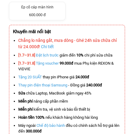
Ép cổ cáp màn hình
600.000 đ
Khuyến mãi nổi bật
Chẳng lo nắng gắt, mưa dông - Ghé 24h sửa chữa chỉ
từ 24.000đ!
Chi tiết
[1.7–31.8]
Đặt lịch trước
giảm đến
10%
chi phí sửa chữa
[1.7–31.8]
Tặng voucher
99.000đ
mua Phụ kiện REXON &
VIDVIE
Tặng 20 SUẤT
thay pin iPhone giá
24.000đ
Thay pin điện thoại Samsung
- Đồng giá
240.000đ
Sửa
chữa Laptop, MacBook giảm ngay 45%
Miễn phí
nâng cấp phần mềm
Miễn phí
kiểm tra, vệ sinh và báo lỗi thiết bị
Hoàn tiền 100%
nếu khách hàng không hài lòng
Máy ngoài
Chế độ bảo hành
đều có chính sách hỗ trợ giá lên
đến
300.000đ