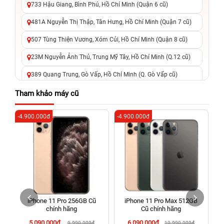
733 Hậu Giang, Bình Phú, Hồ Chí Minh (Quận 6 cũ)
481A Nguyễn Thị Thập, Tân Hưng, Hồ Chí Minh (Quận 7 cũ)
507 Tùng Thiện Vương, Xóm Củi, Hồ Chí Minh (Quận 8 cũ)
23M Nguyễn Ảnh Thủ, Trung Mỹ Tây, Hồ Chí Minh (Q.12 cũ)
389 Quang Trung, Gò Vấp, Hồ Chí Minh (Q. Gò Vấp cũ)
625 - 625A Âu Cơ, Tân Phú, Hồ Chí Minh (Quận Tân Phú cũ)
Tham khảo máy cũ
326 Lê Văn Việt, Tăng Nhơn Phú, Hồ Chí Minh (Q.9 TP. Thủ
-4.900.000đ
-4.900.000đ
-2
Đức cũ)
256 Võ Văn Ngân, Thủ Đức, Hồ Chí Minh (Bình Thọ, TP. Thủ
Đức Cũ)
70 Nguyễn An Ninh, Dĩ An, Hồ Chí Minh (Bình Dương Cũ)
24h Vũng Tàu: 162A Ba Cu, Vũng Tàu, Hồ Chí Minh (TP. Vũng
Tàu cũ)
iPhone 11 Pro 256GB Cũ
iPhone 11 Pro Max 512GB
198 Hoàng Văn Thụ, Tân Sơn Nhất, Hồ Chí Minh (Tân Bình
chính hãng
Cũ chính hãng
cũ)
5.090.000đ
6.090.000đ
9.990.000đ
10.990.000đ