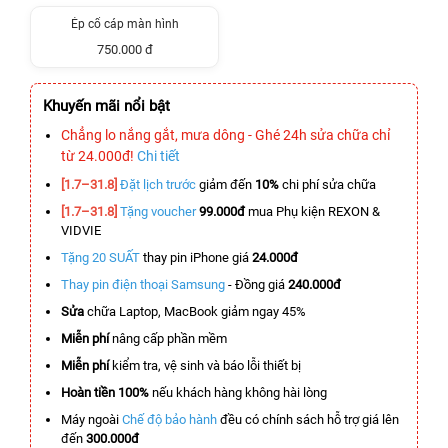
Ép cổ cáp màn hình
750.000 đ
Khuyến mãi nổi bật
Chẳng lo nắng gắt, mưa dông - Ghé 24h sửa chữa chỉ
từ 24.000đ!
Chi tiết
[1.7–31.8]
Đặt lịch trước
giảm đến
10%
chi phí sửa chữa
[1.7–31.8]
Tặng voucher
99.000đ
mua Phụ kiện REXON &
VIDVIE
Tặng 20 SUẤT
thay pin iPhone giá
24.000đ
Thay pin điện thoại Samsung
- Đồng giá
240.000đ
Sửa
chữa Laptop, MacBook giảm ngay 45%
Miễn phí
nâng cấp phần mềm
Miễn phí
kiểm tra, vệ sinh và báo lỗi thiết bị
Hoàn tiền 100%
nếu khách hàng không hài lòng
Máy ngoài
Chế độ bảo hành
đều có chính sách hỗ trợ giá lên
đến
300.000đ