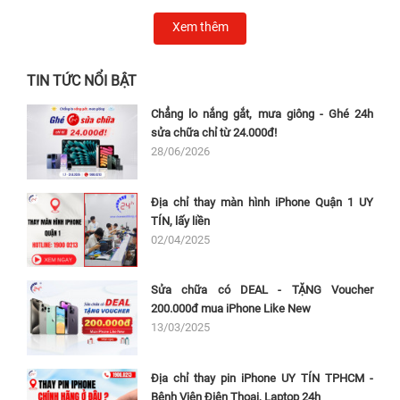
Xem thêm
TIN TỨC NỔI BẬT
Chẳng lo nắng gắt, mưa giông - Ghé 24h
sửa chữa chỉ từ 24.000đ!
28/06/2026
Địa chỉ thay màn hình iPhone Quận 1 UY
TÍN, lấy liền
02/04/2025
Sửa chữa có DEAL - TẶNG Voucher
200.000đ mua iPhone Like New
13/03/2025
Địa chỉ thay pin iPhone UY TÍN TPHCM -
Bệnh Viện Điện Thoại, Laptop 24h