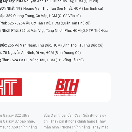
g Mỹ Tây:
23M Nguyễn Ảnh Thủ, Trung Mỹ Tây, HCM (Q.12 cũ)
Sơn Nhất:
198 Hoàng Văn Thụ, Tân Sơn Nhất, HCM (Tân Bình cũ)
Vấp:
389 Quang Trung, Gò Vấp, HCM (Q. Gò Vấp cũ)
 Phú:
625 - 625A Âu Cơ, Tân Phú, HCM (Quận Tân Phú cũ)
g Nhơn Phú:
326 Lê Văn Việt, Tăng Nhơn Phú, HCM (Q.9 TP. Thủ Đức
 Đức:
256 Võ Văn Ngân, Thủ Đức, HCM (Bình Thọ, TP. Thủ Đức Cũ)
n:
70 Nguyễn An Ninh, Dĩ An, HCM (Bình Dương Cũ)
g Tàu:
162A Ba Cu, Vũng Tàu, HCM (TP. Vũng Tàu cũ)
 Galaxy S22 Ultra |
Sửa điện thoại gần đây |
Sửa iPhone uy
g Galaxy S7 bao nhiêu
tín |
Thay pin iPhone chính hãng |
Thay
msung A50 chính hãng |
màn hình iPhone chính hãng |
Thay mặt