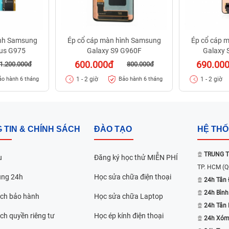
ình Samsung
Ép cổ cáp màn hình Samsung
Ép cổ cáp 
lus G975
Galaxy S9 G960F
Galaxy 
600.000đ
690.00
1.200.000đ
800.000đ
1 - 2 giờ
1 - 2 giờ
ảo hành 6 tháng
Bảo hành 6 tháng
 TIN & CHÍNH SÁCH
ĐÀO TẠO
HỆ TH
TRUNG T
u
Đăng ký học thử MIỄN PHÍ
TP. HCM
(Q
ụng 24h
Học sửa chữa điện thoại
24h Tân 
24h Bình
ách bảo hành
Học sửa chữa Laptop
24h Tân
ch quyền riêng tư
Học ép kính điện thoại
24h Xóm