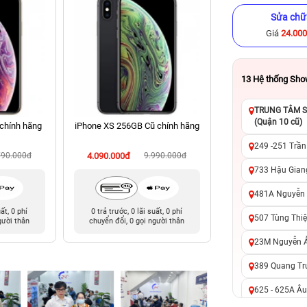
Sửa chữ
Giá
24.00
13
Hệ thống Sh
TRUNG TÂM SỬ
(Quận 10 cũ)
chính hãng
iPhone XS 256GB Cũ chính hãng
iPhone 8 Plus 64G
hãng
249 -251 Trần
790.000đ
4.090.000đ
9.990.000đ
2.590.000đ
8
733 Hậu Giang
481A Nguyễn T
uất, 0 phí
0 trả trước, 0 lãi suất, 0 phí
0 trả trước, 0 lãi 
507 Tùng Thiệ
gười thân
chuyển đổi, 0 gọi người thân
chuyển đổi, 0 gọi 
23M Nguyễn Ản
389 Quang Tru
625 - 625A Âu