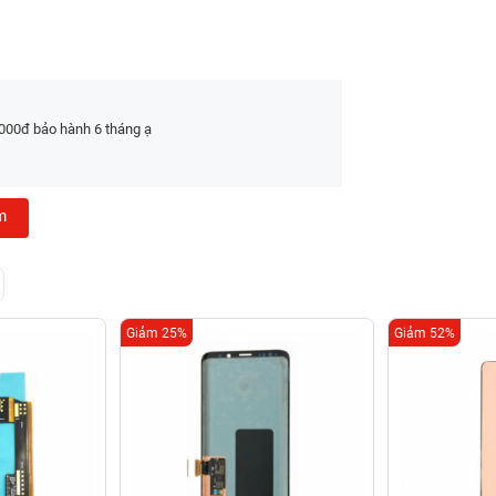
000đ bảo hành 6 tháng ạ
m
Giảm 25%
Giảm 52%