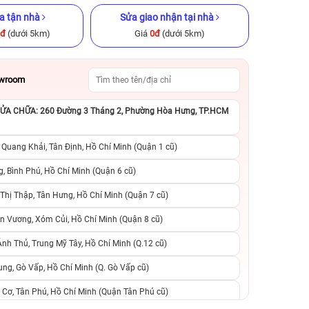
a tận nhà
Sửa giao nhận tại nhà
0đ
(dưới 5km)
Giá
0đ
(dưới 5km)
owroom
A CHỮA: 260 Đường 3 Tháng 2, Phường Hòa Hưng, TP.HCM
B Cũ chính
iPhone 11 Pro 256GB Cũ chính
iPhone 16 Pro 12
hãng
hãng
 Quang Khải, Tân Định, Hồ Chí Minh (Quận 1 cũ)
.290.000đ
5.090.000đ
9.990.000đ
17.990.000đ
2
, Bình Phú, Hồ Chí Minh (Quận 6 cũ)
hị Thập, Tân Hưng, Hồ Chí Minh (Quận 7 cũ)
suất, 0 phí
0 trả trước, 0 lãi suất, 0 phí
0 trả trước, 0 lãi
n Vương, Xóm Củi, Hồ Chí Minh (Quận 8 cũ)
người thân
chuyển đổi, 0 gọi người thân
chuyển đổi, 0 gọi
h Thủ, Trung Mỹ Tây, Hồ Chí Minh (Q.12 cũ)
ng, Gò Vấp, Hồ Chí Minh (Q. Gò Vấp cũ)
 Cơ, Tân Phú, Hồ Chí Minh (Quận Tân Phú cũ)