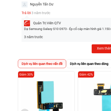
Nguyễn Tấn Dư
Trả lời
3 năm trước
Quản Trị Viên
QTV
Dạ Samsung Galaxy S10 G973 - Ép cổ cáp màn hình giá 1.150.
3 năm trước
Xem thê
Dịch vụ liên quan theo vấn đề
Dịch vụ liên quan theo dòng
Giảm 30%
Giảm 42%