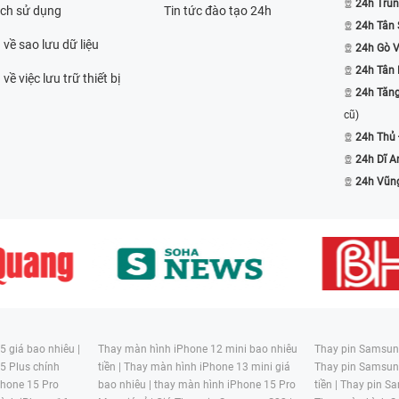
24h Trun
ách sử dụng
Tin tức đào tạo 24h
24h Tân 
 về sao lưu dữ liệu
24h Gò 
24h Tân
về việc lưu trữ thiết bị
24h Tăn
cũ)
24h Thủ
24h Dĩ A
24h Vũn
 giá bao nhiêu |
Thay màn hình iPhone 12 mini bao nhiêu
Thay pin Samsung
5 Plus chính
tiền |
Thay màn hình iPhone 13 mini giá
Thay pin Samsun
hone 15 Pro
bao nhiêu |
thay màn hình iPhone 15 Pro
tiền |
Thay pin Sa