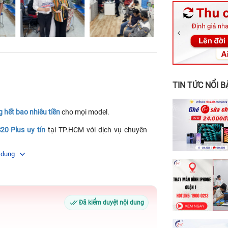
326 Lê Văn Vi
256 Võ Văn Ng
70 Nguyễn An 
24h Vũng Tàu:
198 Hoàng Văn
TIN TỨC NỔI B
hết bao nhiêu tiền
cho mọi model.
0 Plus uy tín
tại TP.HCM với dịch vụ chuyên
 dung
Đã kiểm duyệt nội dung