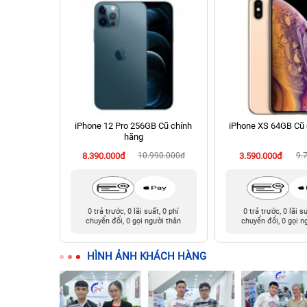
chính hãng
iPhone 12 Pro 256GB Cũ chính
iPhone XS 64GB Cũ 
hãng
90.000đ
8.390.000đ
10.990.000đ
3.590.000đ
9.
t, 0 phí
0 trả trước, 0 lãi suất, 0 phí
0 trả trước, 0 lãi s
ười thân
chuyển đổi, 0 gọi người thân
chuyển đổi, 0 gọi n
HÌNH ẢNH KHÁCH HÀNG