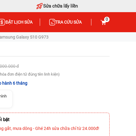
Sửa chữa lấy liền
0
ĐẶT LỊCH SỬA
TRA CỨU SỬA
Samsung Galaxy S10 G973
.000.000 đ
hóa đơn điện tử đúng tên linh kiện)
 hành 6 tháng
hình
i bật
ng gắt, mưa dông - Ghé 24h sửa chữa chỉ từ 24.000đ!