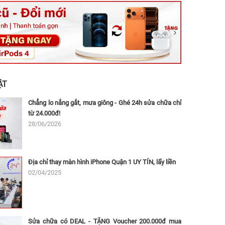
ệt, Tăng Nhơn Phú, Hồ Chí Minh (Q.9 TP. Thủ Đức cũ)
ân, Thủ Đức, Hồ Chí Minh (Bình Thọ, TP. Thủ Đức Cũ)
Ninh, Dĩ An, Hồ Chí Minh (Bình Dương Cũ)
 162A Ba Cu, Vũng Tàu, Hồ Chí Minh (TP. Vũng Tàu cũ)
 Thụ, Tân Sơn Nhất, Hồ Chí Minh (Tân Bình cũ)
ẬT
Chẳng lo nắng gắt, mưa giông - Ghé 24h sửa chữa chỉ
từ 24.000đ!
28/06/2026
Địa chỉ thay màn hình iPhone Quận 1 UY TÍN, lấy liền
02/04/2025
Sửa chữa có DEAL - TẶNG Voucher 200.000đ mua