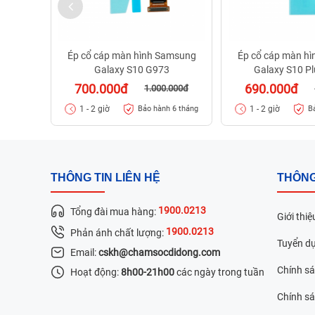
Ép cổ cáp màn hình Samsung
Ép cổ cáp màn h
Galaxy S10 G973
Galaxy S10 P
700.000đ
690.000đ
1.000.000đ
1 - 2 giờ
1 - 2 giờ
Bảo hành 6 tháng
B
THÔNG TIN LIÊN HỆ
THÔNG
1900.0213
Tổng đài mua hàng:
Giới thiệ
1900.0213
Phản ánh chất lượng:
Tuyển d
Email:
cskh@chamsocdidong.com
Chính s
Hoạt động:
8h00-21h00
các ngày trong tuần
Chính sá