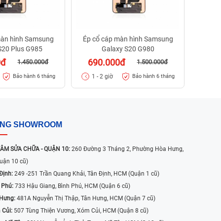
màn hình Samsung
Ép cổ cáp màn hình Samsung
S20 Plus G985
Galaxy S20 G980
0đ
690.000đ
1.450.000đ
1.500.000đ
1 - 2 giờ
Bảo hành 6 tháng
Bảo hành 6 tháng
ỐNG SHOWROOM
ÂM SỬA CHỮA - QUẬN 10:
260 Đường 3 Tháng 2, Phường Hòa Hưng,
uận 10 cũ)
Định:
249 -251 Trần Quang Khải, Tân Định, HCM (Quận 1 cũ)
 Phú:
733 Hậu Giang, Bình Phú, HCM (Quận 6 cũ)
 Hưng:
481A Nguyễn Thị Thập, Tân Hưng, HCM (Quận 7 cũ)
 Củi:
507 Tùng Thiện Vương, Xóm Củi, HCM (Quận 8 cũ)