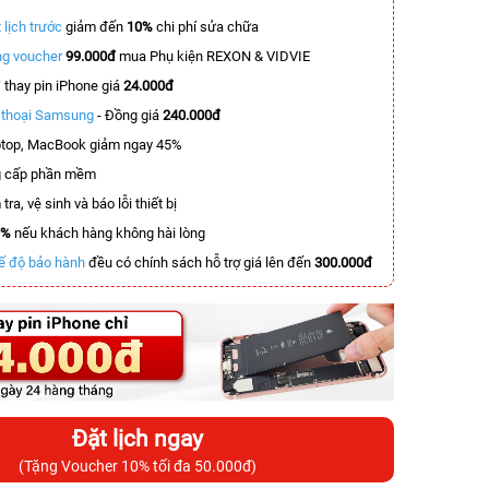
 lịch trước
giảm đến
10%
chi phí sửa chữa
g voucher
99.000đ
mua Phụ kiện REXON & VIDVIE
T
thay pin iPhone giá
24.000đ
n thoại Samsung
- Đồng giá
240.000đ
top, MacBook giảm ngay 45%
 cấp phần mềm
tra, vệ sinh và báo lỗi thiết bị
0%
nếu khách hàng không hài lòng
ế độ bảo hành
đều có chính sách hỗ trợ giá lên đến
300.000đ
Đặt lịch ngay
(Tặng Voucher 10% tối đa 50.000đ)
-4.900.000đ
-5.000.000đ