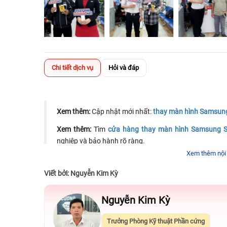
Chi tiết dịch vụ
Hỏi và đáp
Xem thêm:
Cập nhật mới nhất:
thay màn hình Samsung 
Xem thêm:
Tìm
cửa hàng thay màn hình Samsung S2
nghiệp và bảo hành rõ ràng.
Xem thêm nội
Viết bởi: Nguyễn Kim Kỳ
CÓ THỂ BẠN QUAN TÂM
Nguyễn Kim Kỳ
Trưởng Phòng Kỹ thuật Phần cứng