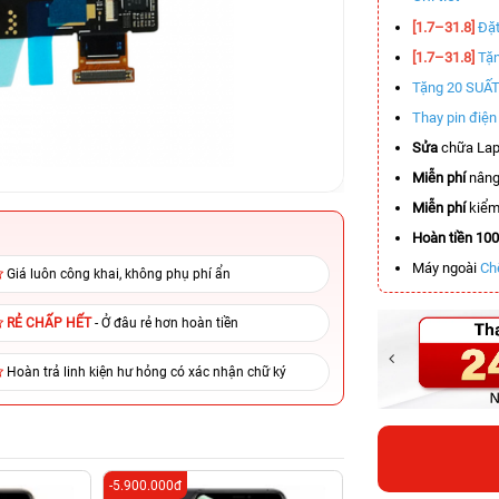
[1.7–31.8]
Đặt
[1.7–31.8]
Tặn
Tặng 20 SUẤ
Thay pin điệ
Sửa
chữa Lap
Miễn phí
nâng
Miễn phí
kiểm 
Hoàn tiền 10
Máy ngoài
Ch
Giá luôn công khai, không phụ phí ẩn
RẺ CHẤP HẾT
- Ở đâu rẻ hơn hoàn tiền
Hoàn trả linh kiện hư hỏng có xác nhận chữ ký
-5.900.000đ
-5.700.000đ