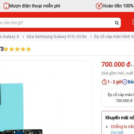
Mượn điện thoại miễn phí
Hoàn tiền 100%
a Galaxy S
Sửa Samsung Galaxy S10 | S10e
Ép cổ cáp màn hình 
73
700.000 đ
1
(Giá gồm VAT, xuất 
1 - 2 giờ
Bảo
Ép cổ cáp màn 
700.000 đ
Khuyến mãi nổ
Chẳng lo nắ
Chi tiết