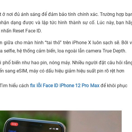
t ở nơi đủ ánh sáng để đảm bảo tính chính xác. Trường hợp bạ
nhận dạng được và lập tức hình thành sự cố. Lúc này, bạn hã
 nhấn Reset Face ID.
iữa cho màn hình “tai thỏ” trên iPhone X luôn sạch sẽ. Bởi v
a selfie, hệ thống cảm biến, loa ngoài lẫn camera True Depth.
i phổ biến như hao pin, nóng máy. Nhiều người đặt câu hỏi rằn
uyển sang eSIM, máy có dấu hiệu giảm hiệu suất pin rõ rệt hơn
 Tìm hiểu cách
fix lỗi Face ID iPhone 12 Pro Max
để khôi phục