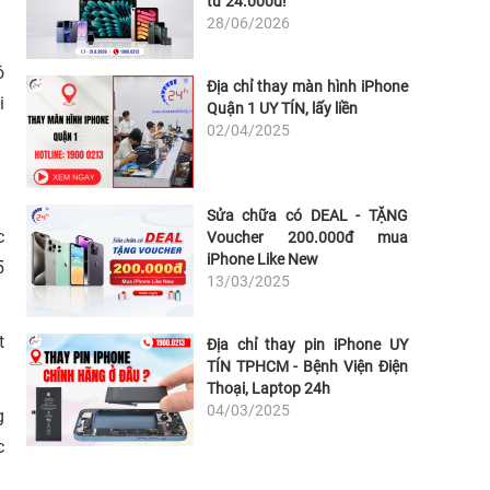
từ 24.000đ!
28/06/2026
ó
Địa chỉ thay màn hình iPhone
i
Quận 1 UY TÍN, lấy liền
02/04/2025
Sửa chữa có DEAL - TẶNG
c
Voucher 200.000đ mua
iPhone Like New
5
13/03/2025
t
Địa chỉ thay pin iPhone UY
TÍN TPHCM - Bệnh Viện Điện
Thoại, Laptop 24h
04/03/2025
g
c