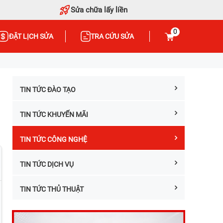
Sửa chữa lấy liền
0
ĐẶT LỊCH SỬA
TRA CỨU SỬA
TIN TỨC ĐÀO TẠO
TIN TỨC KHUYẾN MÃI
TIN TỨC CÔNG NGHỆ
TIN TỨC DỊCH VỤ
TIN TỨC THỦ THUẬT