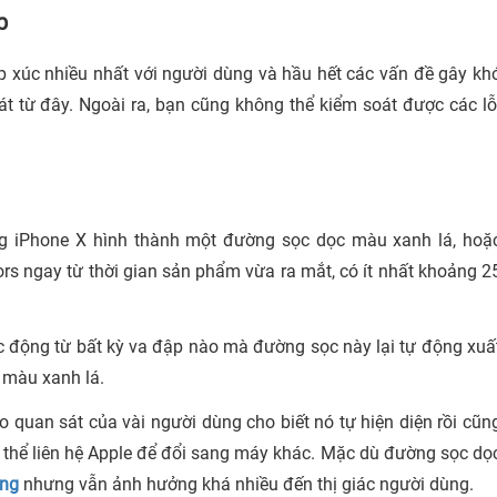
p
p xúc nhiều nhất với người dùng và hầu hết các vấn đề gây kh
hát từ đây. Ngoài ra, bạn cũng không thể kiểm soát được các lỗ
ng iPhone X hình thành một đường sọc dọc màu xanh lá, hoặ
rs ngay từ thời gian sản phẩm vừa ra mắt, có ít nhất khoảng 2
c động từ bất kỳ va đập nào mà đường sọc này lại tự động xuấ
 màu xanh lá.
o quan sát của vài người dùng cho biết nó tự hiện diện rồi cũn
ó thể liên hệ Apple để đổi sang máy khác. Mặc dù đường sọc dọ
ứng
nhưng vẫn ảnh hưởng khá nhiều đến thị giác người dùng.