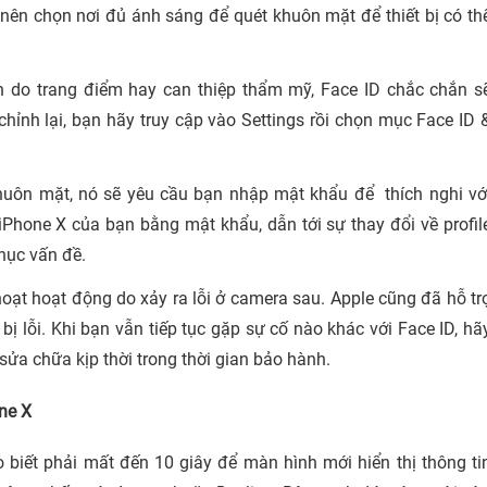
nên chọn nơi đủ ánh sáng để quét khuôn mặt để thiết bị có th
 do trang điểm hay can thiệp thẩm mỹ, Face ID chắc chắn s
hỉnh lại, bạn hãy truy cập vào Settings rồi chọn mục Face ID 
uôn mặt, nó sẽ yêu cầu bạn nhập mật khẩu để thích nghi vớ
iPhone X của bạn bằng mật khẩu, dẫn tới sự thay đổi về profil
phục vấn đề.
ạt hoạt động do xảy ra lỗi ở camera sau. Apple cũng đã hỗ tr
 lỗi. Khi bạn vẫn tiếp tục gặp sự cố nào khác với Face ID, hã
ửa chữa kịp thời trong thời gian bảo hành.
ne X
 biết phải mất đến 10 giây để màn hình mới hiển thị thông ti