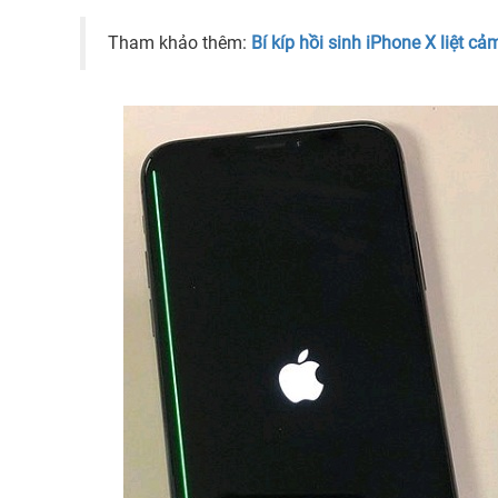
Tham khảo thêm:
Bí kíp hồi sinh iPhone X liệt c