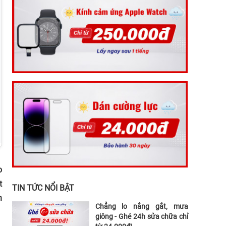
o
t
TIN TỨC NỔI BẬT
n
Chẳng lo nắng gắt, mưa
giông - Ghé 24h sửa chữa chỉ