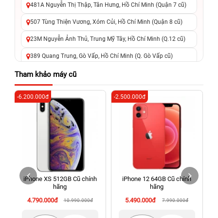
481A Nguyễn Thị Thập, Tân Hưng, Hồ Chí Minh (Quận 7 cũ)
507 Tùng Thiện Vương, Xóm Củi, Hồ Chí Minh (Quận 8 cũ)
23M Nguyễn Ảnh Thủ, Trung Mỹ Tây, Hồ Chí Minh (Q.12 cũ)
389 Quang Trung, Gò Vấp, Hồ Chí Minh (Q. Gò Vấp cũ)
625 - 625A Âu Cơ, Tân Phú, Hồ Chí Minh (Quận Tân Phú cũ)
Tham khảo máy cũ
326 Lê Văn Việt, Tăng Nhơn Phú, Hồ Chí Minh (Q.9 TP. Thủ
-6.200.000đ
-2.500.000đ
-5
Đức cũ)
256 Võ Văn Ngân, Thủ Đức, Hồ Chí Minh (Bình Thọ, TP. Thủ
Đức Cũ)
70 Nguyễn An Ninh, Dĩ An, Hồ Chí Minh (Bình Dương Cũ)
24h Vũng Tàu: 162A Ba Cu, Vũng Tàu, Hồ Chí Minh (TP. Vũng
Tàu cũ)
iPhone XS 512GB Cũ chính
iPhone 12 64GB Cũ chính
198 Hoàng Văn Thụ, Tân Sơn Nhất, Hồ Chí Minh (Tân Bình
hãng
hãng
cũ)
4.790.000đ
5.490.000đ
10.990.000đ
7.990.000đ