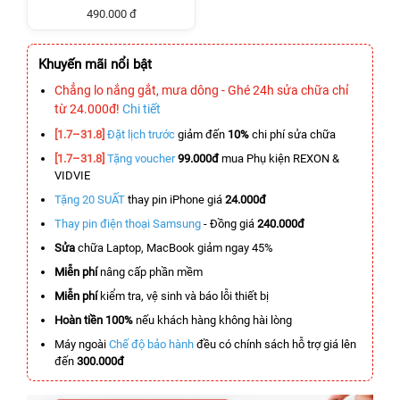
490.000 đ
Khuyến mãi nổi bật
Chẳng lo nắng gắt, mưa dông - Ghé 24h sửa chữa chỉ
từ 24.000đ!
Chi tiết
[1.7–31.8]
Đặt lịch trước
giảm đến
10%
chi phí sửa chữa
[1.7–31.8]
Tặng voucher
99.000đ
mua Phụ kiện REXON &
VIDVIE
Tặng 20 SUẤT
thay pin iPhone giá
24.000đ
Thay pin điện thoại Samsung
- Đồng giá
240.000đ
Sửa
chữa Laptop, MacBook giảm ngay 45%
Miễn phí
nâng cấp phần mềm
Miễn phí
kiểm tra, vệ sinh và báo lỗi thiết bị
Hoàn tiền 100%
nếu khách hàng không hài lòng
Máy ngoài
Chế độ bảo hành
đều có chính sách hỗ trợ giá lên
đến
300.000đ