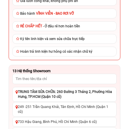
Giá luôn công khai, không phụ phí ẩn
Bảo hành
VĨNH VIỄN - BAO RƠI VỠ
RẺ CHẤP HẾT
- Ở đâu rẻ hơn hoàn tiền
Ký tên linh kiện và xem sửa chữa trực tiếp
Hoàn trả linh kiện hư hỏng có xác nhận chữ ký
13
Hệ thống Showroom
TRUNG TÂM SỬA CHỮA: 260 Đường 3 Tháng 2, Phường Hòa
Hưng, TP.HCM (Quận 10 cũ)
249 -251 Trần Quang Khải, Tân Định, Hồ Chí Minh (Quận 1
cũ)
733 Hậu Giang, Bình Phú, Hồ Chí Minh (Quận 6 cũ)