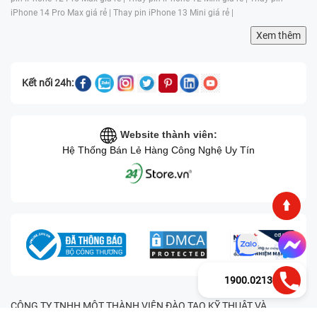
iPhone 14 Pro Max giá rẻ |
Thay pin iPhone 13 Mini giá rẻ |
Xem thêm
Kết nối 24h:
Website thành viên:
Hệ Thống Bán Lẻ Hàng Công Nghệ Uy Tín
1900.0213
CÔNG TY TNHH MỘT THÀNH VIÊN ĐÀO TẠO KỸ THUẬT VÀ