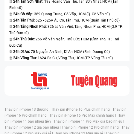
24h Tân Sơn Nhất:
198 Hoàng Văn Thụ, Tân Sơn Nhất, HCM (Tân
Bình cũ)
24h Gò Vấp:
389 Quang Trung, Gò Vấp, HCM (Q. Gò Vấp cũ)
24h Tân Phú:
625 - 625A Âu Cơ, Tân Phú, HCM (Quận Tân Phú cũ)
24h Tăng Nhơn Phú:
326 Lê Văn Việt, Tăng Nhơn Phú, HCM (Q.9 TP.
Thủ Đức cũ)
24h Thủ Đức:
256 Võ Văn Ngân, Thủ Đức, HCM (Bình Thọ, TP. Thủ
Đức Cũ)
24h Dĩ An:
70 Nguyễn An Ninh, Dĩ An, HCM (Bình Dương Cũ)
24h Vũng Tàu:
162A Ba Cu, Vũng Tàu, HCM (TP. Vũng Tàu cũ)
Thay pin iPhone 13 thường |
Thay pin iPhone 16 Plus chính hãng |
Thay pin
iPhone 16 Pro chính hãng |
Thay pin iPhone 16 Pro Max chính hãng |
Thay
pin iPhone 11 bao nhiêu tiền |
Thay pin iPhone 11 Pro Max giá bao nhiêu |
Thay pin iPhone 12 giá bao nhiêu |
Thay pin iPhone 12 Pro chính hãng |
Thay
pin iPhone 12 Pro Max giá rẻ |
Thay pin iPhone 12 Mini giá rẻ |
Thay pin