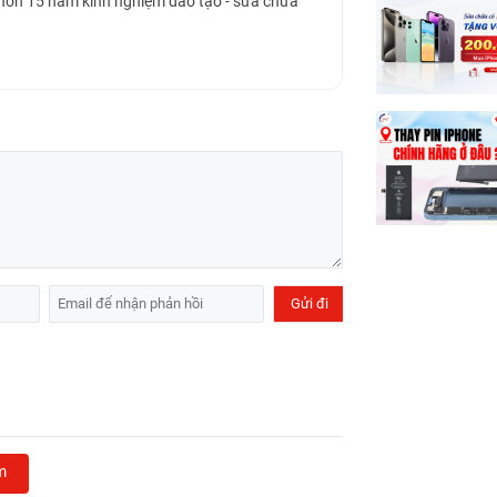
 hơn 15 năm kinh nghiệm đào tạo - sửa chữa
m