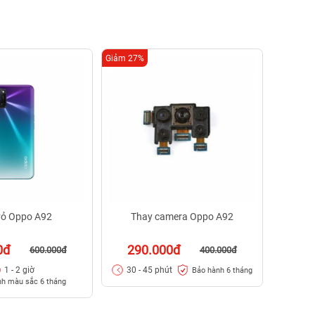
Giảm 27%
Giảm 25%
Tha
29
30 -
vỏ Oppo A92
Thay camera Oppo A92
0đ
290.000đ
600.000đ
400.000đ
1 - 2 giờ
30 - 45 phút
Bảo hành 6 tháng
h màu sắc 6 tháng