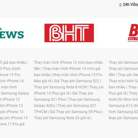
24h Vũn
 giá bao nhiêu |
Thay màn hình iPhone 12 mini bao nhiêu
Thay pin Samsung
5 Plus chính
tiền |
Thay màn hình iPhone 13 mini giá
Thay pin Samsun
hone 15 Pro
bao nhiêu |
thay màn hình iPhone 15 Pro
tiền |
Thay pin Sa
ình iPhone 16
Max giá rẻ |
Giá Thay pin Samsung S22 |
Thay màn hình S
y màn hình
Thay pin Samsung Note 8 HCM |
Thay pin
bao nhiêu |
Thay
n Samsung Galaxy
iPhone 14 Plus giá rẻ |
Giá Thay pin
Plus giá rẻ |
Thay
h iPhone 12
Samsung S21 Plus |
Thay pin Samsung
Note 20 Ultra chí
ình iPhone 13
Galaxy A02s |
Thay pin Samsung S21
Samsung A12 chí
 pin iPhone 13
TPHCM |
Giá Thay pin Samsung S9 Plus |
hình Samsung S2
ay pin iPhone 15
Thay pin Samsung Note 20 giá rẻ |
thay pin Samsung
hone 11 Pro giá