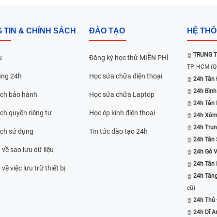
 TIN & CHÍNH SÁCH
ĐÀO TẠO
HỆ TH
TRUNG T
u
Đăng ký học thử MIỄN PHÍ
TP. HCM
(Q
ụng 24h
Học sửa chữa điện thoại
24h Tân 
24h Bình
ách bảo hành
Học sửa chữa Laptop
24h Tân
ch quyền riêng tư
Học ép kính điện thoại
24h Xóm
24h Trun
ách sử dụng
Tin tức đào tạo 24h
24h Tân 
 về sao lưu dữ liệu
24h Gò 
24h Tân
về việc lưu trữ thiết bị
24h Tăn
cũ)
24h Thủ
24h Dĩ A