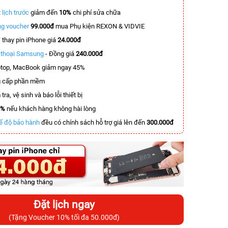
 lịch trước
giảm đến
10%
chi phí sửa chữa
g voucher
99.000đ
mua Phụ kiện REXON & VIDVIE
T
thay pin iPhone giá
24.000đ
n thoại Samsung
- Đồng giá
240.000đ
top, MacBook giảm ngay 45%
 cấp phần mềm
tra, vệ sinh và báo lỗi thiết bị
0%
nếu khách hàng không hài lòng
ế độ bảo hành
đều có chính sách hỗ trợ giá lên đến
300.000đ
Đặt lịch ngay
(Tặng Voucher 10% tối đa 50.000đ)
-6.000.000đ
-2.000.000đ