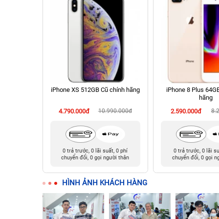
 256GB Cũ
iPhone XS 512GB Cũ chính hãng
iPhone 8 Plus 64G
hãng
999.000đ
4.790.000đ
10.990.000đ
2.590.000đ
8.
t, 0 phí
0 trả trước, 0 lãi suất, 0 phí
0 trả trước, 0 lãi s
ười thân
chuyển đổi, 0 gọi người thân
chuyển đổi, 0 gọi n
HÌNH ẢNH KHÁCH HÀNG