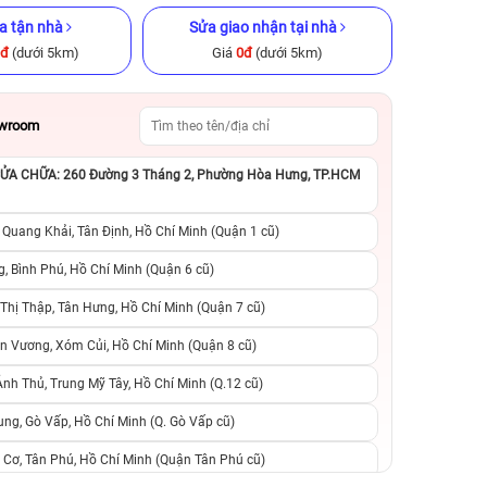
a tận nhà
Sửa giao nhận tại nhà
0đ
(dưới 5km)
Giá
0đ
(dưới 5km)
owroom
A CHỮA: 260 Đường 3 Tháng 2, Phường Hòa Hưng, TP.HCM
GB Cũ chính
iPhone 14 Pro Max 128GB cũ
iPhone 11 64GB C
chính hãng
 Quang Khải, Tân Định, Hồ Chí Minh (Quận 1 cũ)
.990.000đ
13.990.000đ
19.990.000đ
4.990.000đ
6
, Bình Phú, Hồ Chí Minh (Quận 6 cũ)
hị Thập, Tân Hưng, Hồ Chí Minh (Quận 7 cũ)
suất, 0 phí
0 trả trước, 0 lãi suất, 0 phí
0 trả trước, 0 lãi
n Vương, Xóm Củi, Hồ Chí Minh (Quận 8 cũ)
người thân
chuyển đổi, 0 gọi người thân
chuyển đổi, 0 gọi
h Thủ, Trung Mỹ Tây, Hồ Chí Minh (Q.12 cũ)
ng, Gò Vấp, Hồ Chí Minh (Q. Gò Vấp cũ)
 Cơ, Tân Phú, Hồ Chí Minh (Quận Tân Phú cũ)