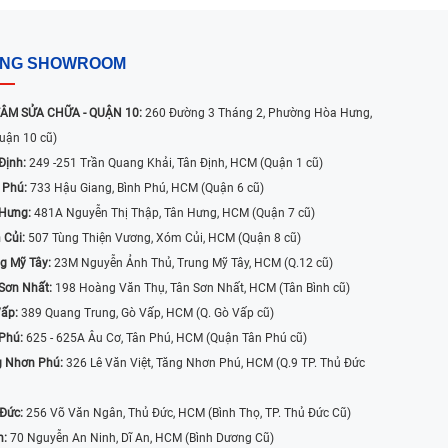
ỐNG SHOWROOM
ÂM SỬA CHỮA - QUẬN 10:
260 Đường 3 Tháng 2, Phường Hòa Hưng,
uận 10 cũ)
Định:
249 -251 Trần Quang Khải, Tân Định, HCM (Quận 1 cũ)
 Phú:
733 Hậu Giang, Bình Phú, HCM (Quận 6 cũ)
 Hưng:
481A Nguyễn Thị Thập, Tân Hưng, HCM (Quận 7 cũ)
 Củi:
507 Tùng Thiện Vương, Xóm Củi, HCM (Quận 8 cũ)
g Mỹ Tây:
23M Nguyễn Ảnh Thủ, Trung Mỹ Tây, HCM (Q.12 cũ)
Sơn Nhất:
198 Hoàng Văn Thụ, Tân Sơn Nhất, HCM (Tân Bình cũ)
Vấp:
389 Quang Trung, Gò Vấp, HCM (Q. Gò Vấp cũ)
 Phú:
625 - 625A Âu Cơ, Tân Phú, HCM (Quận Tân Phú cũ)
g Nhơn Phú:
326 Lê Văn Việt, Tăng Nhơn Phú, HCM (Q.9 TP. Thủ Đức
 Đức:
256 Võ Văn Ngân, Thủ Đức, HCM (Bình Thọ, TP. Thủ Đức Cũ)
n:
70 Nguyễn An Ninh, Dĩ An, HCM (Bình Dương Cũ)