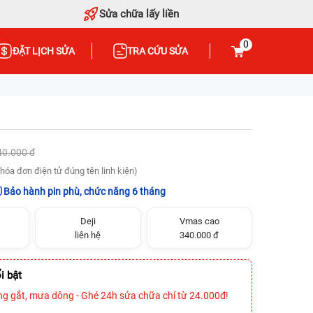
Sửa chữa lấy liền
0
ĐẶT LỊCH SỬA
TRA CỨU SỬA
40.000 đ
hóa đơn điện tử đúng tên linh kiện)
Bảo hành pin phù, chức năng 6 tháng
Deji
Vmas cao
liên hệ
340.000 đ
i bật
ng gắt, mưa dông - Ghé 24h sửa chữa chỉ từ 24.000đ!