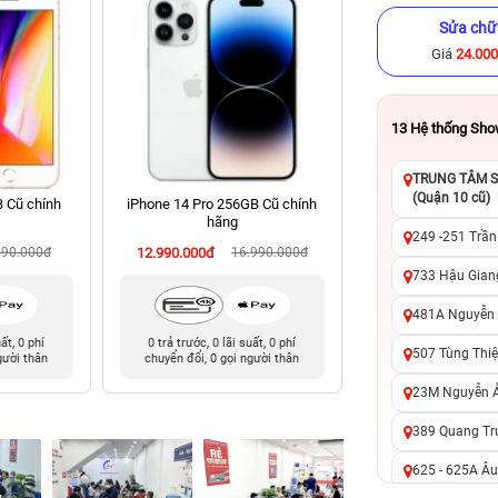
Sửa chữ
Giá
24.00
13
Hệ thống Sh
TRUNG TÂM SỬ
(Quận 10 cũ)
B Cũ chính
iPhone 14 Pro 256GB Cũ chính
iPhone 15 Plus 256
hãng
hãng
249 -251 Trần
290.000đ
12.990.000đ
16.990.000đ
15.490.000đ
18
733 Hậu Giang
481A Nguyễn T
uất, 0 phí
0 trả trước, 0 lãi suất, 0 phí
0 trả trước, 0 lãi 
507 Tùng Thiệ
gười thân
chuyển đổi, 0 gọi người thân
chuyển đổi, 0 gọi 
23M Nguyễn Ản
389 Quang Tru
625 - 625A Âu