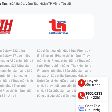
g Tàu:
162A Ba Cu, Vũng Tàu, HCM (TP. Vũng Tàu cũ)
 Galaxy S22 Ultra |
Sửa điện thoại gần đây |
Sửa iPhone uy
g Galaxy S7 bao nhiêu
tín |
Thay pin iPhone chính hãng |
Thay
msung A50 chính hãng |
màn hình iPhone chính hãng |
Thay mặt
amsung S21 Ultra giá
kính iPhone chính hãng |
Thay kính lưng
 màn hình Samsung S10
iPhone chính hãng |
Sửa chữa Samsung
 màn hình Samsung
Galaxy J |
Sửa chữa Samsung Galaxy
Quay về
nh hãng |
Thay màn hình
Note |
ép lại kính điện thoại giá bao
đầu trang
nh hãng |
Thay màn
nhiêu |
thay mặt lưng điện thoại giá bao
0 Plus chính hãng |
Giá
nhiêu |
Sửa chữa Samsung Galaxy S |
1900.0213
 S21 Ultra |
bảng giá sửa chữa điện thoại samsung |
(8h - 22h)
Chat Zalo
(8h - 22h)