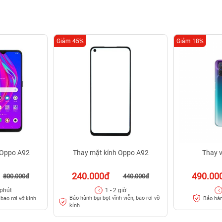
Giảm 45%
Giảm 18%
 Oppo A92
Thay mặt kính Oppo A92
Thay 
240.000đ
490.00
800.000đ
440.000đ
 phút
1 - 2 giờ
Bảo hành bụi bọt vĩnh viễn, bao rơi vỡ
bao rơi vỡ kính
Bảo hàn
kính