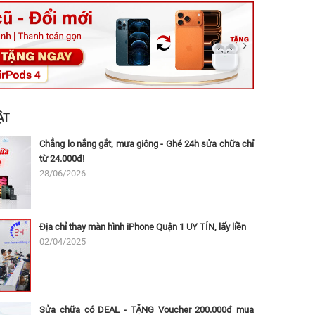
ệt, Tăng Nhơn Phú, Hồ Chí Minh (Q.9 TP. Thủ Đức cũ)
ân, Thủ Đức, Hồ Chí Minh (Bình Thọ, TP. Thủ Đức Cũ)
Ninh, Dĩ An, Hồ Chí Minh (Bình Dương Cũ)
 162A Ba Cu, Vũng Tàu, Hồ Chí Minh (TP. Vũng Tàu cũ)
 Thụ, Tân Sơn Nhất, Hồ Chí Minh (Tân Bình cũ)
ẬT
Chẳng lo nắng gắt, mưa giông - Ghé 24h sửa chữa chỉ
từ 24.000đ!
28/06/2026
Địa chỉ thay màn hình iPhone Quận 1 UY TÍN, lấy liền
02/04/2025
Sửa chữa có DEAL - TẶNG Voucher 200.000đ mua