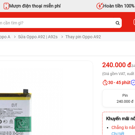
Mượn điện thoại miễn phí
Hoàn tiền 100%
ppo A
Sửa Oppo A92 | A92s
Thay pin Oppo A92
240.000 đ
3
(Giá gồm VAT, xuất 
30 - 45 phút
Pin
240.000 đ
Khuyến mãi nổ
Chẳng lo nắ
Chi tiết