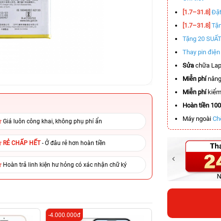
[1.7–31.8]
Đặt
[1.7–31.8]
Tặn
Tặng 20 SUẤ
Thay pin điệ
Sửa
chữa Lap
Miễn phí
nâng
Miễn phí
kiểm 
Hoàn tiền 10
Máy ngoài
Ch
Giá luôn công khai, không phụ phí ẩn
RẺ CHẤP HẾT
- Ở đâu rẻ hơn hoàn tiền
Hoàn trả linh kiện hư hỏng có xác nhận chữ ký
-4.000.000đ
-3.500.000đ