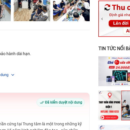
326 Lê Văn Vi
256 Võ Văn Ng
70 Nguyễn An 
24h Vũng Tàu:
198 Hoàng Văn
TIN TỨC NỔI B
ảo hành dài hạn.
 dung
Đã kiểm duyệt nội dung
Phần cứng tại Trung tâm là một trong những kỹ