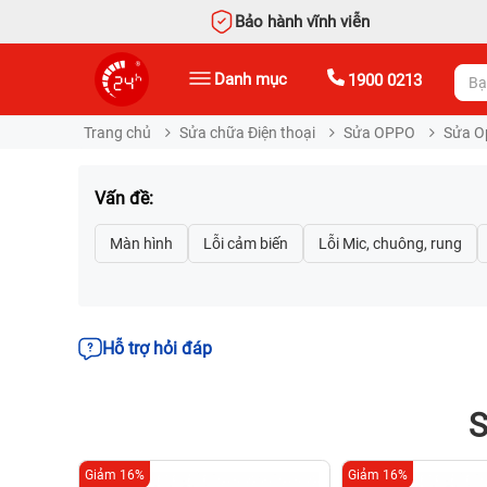
Bảo hành vĩnh viễn
Danh mục
1900 0213
Trang chủ
Sửa chữa Điện thoại
Sửa OPPO
Sửa O
Vấn đề:
Hỗ trợ hỏi đáp
S
Giảm 16%
Giảm 16%