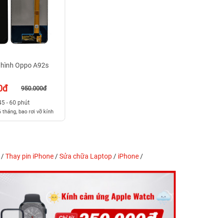
 hình Oppo A92s
0đ
950.000đ
45 - 60 phút
 tháng, bao rơi vỡ kính
/
Thay pin iPhone
/
Sửa chữa Laptop
/
iPhone
/