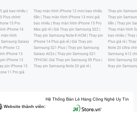
 giá bao nhiêu |
Thay màn hình iPhone 12 mini bao nhiêu
Thay pin Samsung
5 Plus chính
tiền |
Thay màn hình iPhone 13 mini giá
Thay pin Samsun
hone 15 Pro
bao nhiêu |
thay màn hình iPhone 15 Pro
tiền |
Thay pin Sa
ình iPhone 16
Max giá rẻ |
Giá Thay pin Samsung S22 |
Thay màn hình S
y màn hình
Thay pin Samsung Note 8 HCM |
Thay pin
bao nhiêu |
Thay
n Samsung Galaxy
iPhone 14 Plus giá rẻ |
Giá Thay pin
Plus giá rẻ |
Thay
h iPhone 12
Samsung S21 Plus |
Thay pin Samsung
Note 20 Ultra chí
ình iPhone 13
Galaxy A02s |
Thay pin Samsung S21
Samsung A12 chí
 pin iPhone 13
TPHCM |
Giá Thay pin Samsung S9 Plus |
hình Samsung S2
ay pin iPhone 15
Thay pin Samsung Note 20 giá rẻ |
thay pin Samsung
hone 11 Pro giá
Hệ Thống Bán Lẻ Hàng Công Nghệ Uy Tín
Website thành viên:
G MẠI HAI BỐN GIỜ Mã số thuế: 0305245702 Địa chỉ: 122/12G Tạ uyê