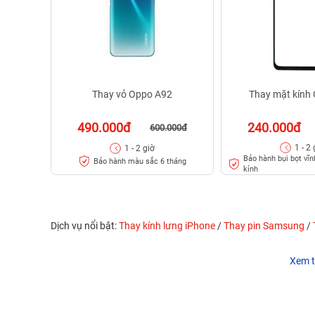
Thay vỏ Oppo A92
Thay mặt kính
490.000đ
240.000đ
600.000đ
1 - 2 
1 - 2 giờ
Bảo hành bụi bọt vĩnh
Bảo hành màu sắc 6 tháng
kính
Dịch vụ nổi bật:
Thay kính lưng iPhone
/
Thay pin Samsung
/
Xem t