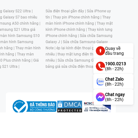
 Galaxy S22 Ultra |
Sửa điện thoại gần đây |
Sửa iPhone uy
g Galaxy S7 bao nhiêu
tín |
Thay pin iPhone chính hãng |
Thay
msung A50 chính hãng |
màn hình iPhone chính hãng |
Thay mặt
amsung S21 Ultra giá
kính iPhone chính hãng |
Thay kính lưng
 màn hình Samsung S10
iPhone chính hãng |
Sửa chữa Samsung
 màn hình Samsung
Galaxy J |
Sửa chữa Samsung Galaxy
nh hãng |
Thay màn hình
Note |
ép lại kính điện thoại giá bao
Quay về
đầu trang
nh hãng |
Thay màn
nhiêu |
thay mặt lưng điện thoại giá bao
0 Plus chính hãng |
Giá
nhiêu |
Sửa chữa Samsung Galaxy S |
1900.0213
 S21 Ultra |
bảng giá sửa chữa điện thoại samsung |
(8h - 22h)
Chat Zalo
(8h - 22h)
Chat ngay
(8h - 22h)
n, Phường 4, Quận 11, Thành phố Hồ Chí Minh, Việt Nam