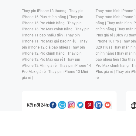
Thay pin iPhone 13 thường |
Thay pin
Thay màn hình iPhone 15
iPhone 16 Plus chính hãng |
Thay pin
Thay màn hình iPhone 1
iPhone 16 Pro chính hãng |
Thay pin
hãng |
Thay màn hình iP
iPhone 16 Pro Max chính hãng |
Thay pin
chính hãng |
Thay màn h
iPhone 11 bao nhiêu tiền |
Thay pin
Plus giá rẻ |
Dịch vụ tha
iPhone 11 Pro Max giá bao nhiêu |
Thay
iPhone 16 Pro |
Thay pi
pin iPhone 12 giá bao nhiêu |
Thay pin
S20 Plus |
Thay màn hìn
iPhone 12 Pro chính hãng |
Thay pin
chính hãng |
thay màn h
iPhone 12 Pro Max giá rẻ |
Thay pin
bao nhiêu tiền |
Giá thay
iPhone 12 Mini giá rẻ |
Thay pin iPhone 14
Pro Max chính hãng |
Th
Pro Max giá rẻ |
Thay pin iPhone 13 Mini
Plus giá rẻ |
Thay pin iP
giá rẻ |
rẻ |
Kết nối 24h:
CÔNG TY TNHH MỘT THÀNH VIÊN ĐÀO TẠO KỸ THUẬT VÀ THƯƠN