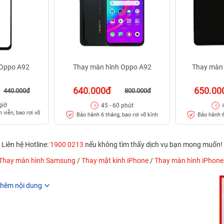
 Oppo A92
Thay màn hình Oppo A92
Thay màn
640.000đ
650.00
440.000đ
800.000đ
giờ
45 - 60 phút
 viễn, bao rơi vỡ
Bảo hành 6 tháng, bao rơi vỡ kính
Bảo hành 6
Liên hệ Hotline:
1900 0213
nếu không tìm thấy dịch vụ bạn mong muốn!
Thay màn hình Samsung
/
Thay mặt kính iPhone
/
Thay màn hình iPhone
hêm nội dung