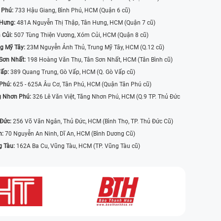
 Phú:
733 Hậu Giang, Bình Phú, HCM (Quận 6 cũ)
 Hưng:
481A Nguyễn Thị Thập, Tân Hưng, HCM (Quận 7 cũ)
 Củi:
507 Tùng Thiện Vương, Xóm Củi, HCM (Quận 8 cũ)
g Mỹ Tây:
23M Nguyễn Ảnh Thủ, Trung Mỹ Tây, HCM (Q.12 cũ)
Sơn Nhất:
198 Hoàng Văn Thụ, Tân Sơn Nhất, HCM (Tân Bình cũ)
Vấp:
389 Quang Trung, Gò Vấp, HCM (Q. Gò Vấp cũ)
 Phú:
625 - 625A Âu Cơ, Tân Phú, HCM (Quận Tân Phú cũ)
g Nhơn Phú:
326 Lê Văn Việt, Tăng Nhơn Phú, HCM (Q.9 TP. Thủ Đức
 Đức:
256 Võ Văn Ngân, Thủ Đức, HCM (Bình Thọ, TP. Thủ Đức Cũ)
n:
70 Nguyễn An Ninh, Dĩ An, HCM (Bình Dương Cũ)
g Tàu:
162A Ba Cu, Vũng Tàu, HCM (TP. Vũng Tàu cũ)