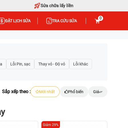
Sửa chữa lấy liền
0
ĐẶT LỊCH SỬA
TRA CỨU SỬA
Sắp xếp theo :
Mới nhất
Phổ biến
Giá
ay
Giảm 29%