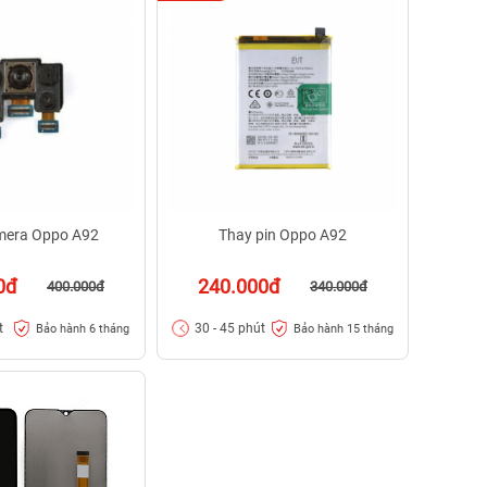
mera Oppo A92
Thay pin Oppo A92
0đ
240.000đ
400.000đ
340.000đ
t
30 - 45 phút
Bảo hành 6 tháng
Bảo hành 15 tháng