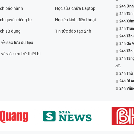
24h Bình
ách bảo hành
Học sửa chữa Laptop
24h Tân
ch quyền riêng tư
Học ép kính điện thoại
24h Xóm
24h Trun
ách sử dụng
Tin tức đào tạo 24h
24h Tân 
 về sao lưu dữ liệu
24h Gò 
24h Tân
về việc lưu trữ thiết bị
24h Tăn
cũ)
24h Thủ
24h Dĩ A
24h Vũn