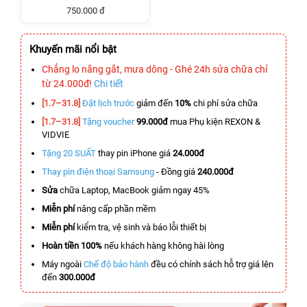
750.000 đ
Khuyến mãi nổi bật
Chẳng lo nắng gắt, mưa dông - Ghé 24h sửa chữa chỉ
từ 24.000đ!
Chi tiết
[1.7–31.8]
Đặt lịch trước
giảm đến
10%
chi phí sửa chữa
[1.7–31.8]
Tặng voucher
99.000đ
mua Phụ kiện REXON &
VIDVIE
Tặng 20 SUẤT
thay pin iPhone giá
24.000đ
Thay pin điện thoại Samsung
- Đồng giá
240.000đ
Sửa
chữa Laptop, MacBook giảm ngay 45%
Miễn phí
nâng cấp phần mềm
Miễn phí
kiểm tra, vệ sinh và báo lỗi thiết bị
Hoàn tiền 100%
nếu khách hàng không hài lòng
Máy ngoài
Chế độ bảo hành
đều có chính sách hỗ trợ giá lên
đến
300.000đ