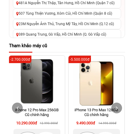
481A Nguyễn Thị Thập, Tân Hưng, Hồ Chí Minh (Quận 7 cũ)
507 Tùng Thiện Vương, Xóm Củi, Hồ Chí Minh (Quận 8 cũ)
23M Nguyễn Ảnh Thủ, Trung Mỹ Tây, Hồ Chí Minh (Q.12 cũ)
389 Quang Trung, Gò Vấp, Hồ Chí Minh (Q. Gò Vấp cũ)
625 - 625A Âu Cơ, Tân Phú, Hồ Chí Minh (Quận Tân Phú cũ)
Tham khảo máy cũ
326 Lê Văn Việt, Tăng Nhơn Phú, Hồ Chí Minh (Q.9 TP. Thủ
-2.700.000đ
-5.500.000đ
-8
Đức cũ)
256 Võ Văn Ngân, Thủ Đức, Hồ Chí Minh (Bình Thọ, TP. Thủ
Đức Cũ)
70 Nguyễn An Ninh, Dĩ An, Hồ Chí Minh (Bình Dương Cũ)
24h Vũng Tàu: 162A Ba Cu, Vũng Tàu, Hồ Chí Minh (TP. Vũng
Tàu cũ)
iPhone 12 Pro Max 256GB
iPhone 13 Pro Max 128GB
198 Hoàng Văn Thụ, Tân Sơn Nhất, Hồ Chí Minh (Tân Bình
Cũ chính hãng
Cũ chính hãng
cũ)
10.290.000đ
9.490.000đ
12.990.000đ
14.990.000đ