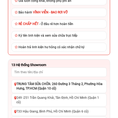
Giá luôn công khai, không phụ phí ẩn
Bảo hành
VĨNH VIỄN - BAO RƠI VỠ
RẺ CHẤP HẾT
- Ở đâu rẻ hơn hoàn tiền
Ký tên linh kiện và xem sửa chữa trực tiếp
Hoàn trả linh kiện hư hỏng có xác nhận chữ ký
13
Hệ thống Showroom
TRUNG TÂM SỬA CHỮA: 260 Đường 3 Tháng 2, Phường Hòa
Hưng, TP.HCM (Quận 10 cũ)
249 -251 Trần Quang Khải, Tân Định, Hồ Chí Minh (Quận 1
cũ)
733 Hậu Giang, Bình Phú, Hồ Chí Minh (Quận 6 cũ)