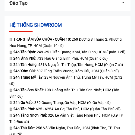
Đào Tạo
HỆ THỐNG SHOWROOM
TRUNG TÂM SỬA CHỮA - QUẬN 10:
260 Đường 3 Tháng 2, Phường
Hòa Hưng, TP. HCM
(Quận 10 cũ)
24h Tân Định:
249 -251 Trần Quang Khải, Tân Định, HCM (Quận 1 cũ)
24h Bình Phú:
733 Hậu Giang, Bình Phú, HCM (Quận 6 cũ)
24h Tân Hưng:
481A Nguyễn Thị Thập, Tân Hưng, HCM (Quận 7 cũ)
24h Xóm Củi:
507 Tùng Thiện Vương, Xóm Củi, HCM (Quận 8 cũ)
24h Trung Mỹ Tây:
23M Nguyễn Ảnh Thủ, Trung Mỹ Tây, HCM (Q.12
cũ)
24h Tân Sơn Nhất:
198 Hoàng Văn Thụ, Tân Sơn Nhất, HCM (Tân
Bình cũ)
24h Gò Vấp:
389 Quang Trung, Gò Vấp, HCM (Q. Gò Vấp cũ)
24h Tân Phú:
625 - 625A Âu Cơ, Tân Phú, HCM (Quận Tân Phú cũ)
24h Tăng Nhơn Phú:
326 Lê Văn Việt, Tăng Nhơn Phú, HCM (Q.9 TP.
Thủ Đức cũ)
24h Thủ Đức:
256 Võ Văn Ngân, Thủ Đức, HCM (Bình Thọ, TP. Thủ
Đức Cũ)