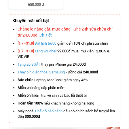
650.000 đ
Khuyến mãi nổi bật
Chẳng lo nắng gắt, mưa dông - Ghé 24h sửa chữa chỉ
từ 24.000đ!
Chi tiết
[1.7–31.8]
Đặt lịch trước
giảm đến
10%
chi phí sửa chữa
[1.7–31.8]
Tặng voucher
99.000đ
mua Phụ kiện REXON &
VIDVIE
Tặng 20 SUẤT
thay pin iPhone giá
24.000đ
Thay pin điện thoại Samsung
- Đồng giá
240.000đ
Sửa
chữa Laptop, MacBook giảm ngay 45%
Miễn phí
nâng cấp phần mềm
Miễn phí
kiểm tra, vệ sinh và báo lỗi thiết bị
Hoàn tiền 100%
nếu khách hàng không hài lòng
Máy ngoài
Chế độ bảo hành
đều có chính sách hỗ trợ giá lên
đến
300.000đ