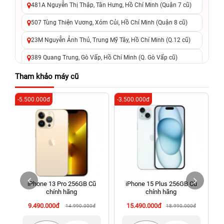
481A Nguyễn Thị Thập, Tân Hưng, Hồ Chí Minh (Quận 7 cũ)
507 Tùng Thiện Vương, Xóm Củi, Hồ Chí Minh (Quận 8 cũ)
23M Nguyễn Ảnh Thủ, Trung Mỹ Tây, Hồ Chí Minh (Q.12 cũ)
389 Quang Trung, Gò Vấp, Hồ Chí Minh (Q. Gò Vấp cũ)
625 - 625A Âu Cơ, Tân Phú, Hồ Chí Minh (Quận Tân Phú cũ)
Tham khảo máy cũ
326 Lê Văn Việt, Tăng Nhơn Phú, Hồ Chí Minh (Q.9 TP. Thủ
-5.500.000đ
-3.500.000đ
-5
Đức cũ)
256 Võ Văn Ngân, Thủ Đức, Hồ Chí Minh (Bình Thọ, TP. Thủ
Đức Cũ)
70 Nguyễn An Ninh, Dĩ An, Hồ Chí Minh (Bình Dương Cũ)
24h Vũng Tàu: 162A Ba Cu, Vũng Tàu, Hồ Chí Minh (TP. Vũng
Tàu cũ)
iPhone 13 Pro 256GB Cũ
iPhone 15 Plus 256GB Cũ
198 Hoàng Văn Thụ, Tân Sơn Nhất, Hồ Chí Minh (Tân Bình
chính hãng
chính hãng
cũ)
9.490.000đ
15.490.000đ
14.990.000đ
18.990.000đ