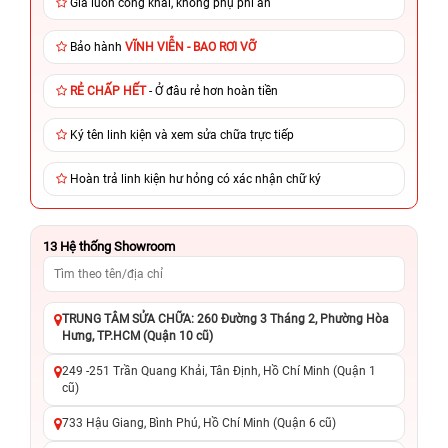
Giá luôn công khai, không phụ phí ẩn
Bảo hành
VĨNH VIỄN - BAO RƠI VỠ
RẺ CHẤP HẾT
- Ở đâu rẻ hơn hoàn tiền
Ký tên linh kiện và xem sửa chữa trực tiếp
Hoàn trả linh kiện hư hỏng có xác nhận chữ ký
13
Hệ thống Showroom
TRUNG TÂM SỬA CHỮA: 260 Đường 3 Tháng 2, Phường Hòa
Hưng, TP.HCM (Quận 10 cũ)
249 -251 Trần Quang Khải, Tân Định, Hồ Chí Minh (Quận 1
cũ)
733 Hậu Giang, Bình Phú, Hồ Chí Minh (Quận 6 cũ)