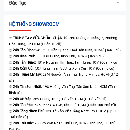
Đào Tạo
HỆ THỐNG SHOWROOM
TRUNG TÂM SỬA CHỮA - QUẬN 10:
260 Đường 3 Tháng 2, Phường
Hòa Hưng, TP. HCM
(Quận 10 cũ)
24h Tân Định:
249 -251 Trần Quang Khải, Tân Định, HCM (Quận 1 cũ)
24h Bình Phú:
733 Hậu Giang, Bình Phú, HCM (Quận 6 cũ)
24h Tân Hưng:
481A Nguyễn Thị Thập, Tân Hưng, HCM (Quận 7 cũ)
24h Xóm Củi:
507 Tùng Thiện Vương, Xóm Củi, HCM (Quận 8 cũ)
24h Trung Mỹ Tây:
23M Nguyễn Ảnh Thủ, Trung Mỹ Tây, HCM (Q.12
cũ)
24h Tân Sơn Nhất:
198 Hoàng Văn Thụ, Tân Sơn Nhất, HCM (Tân
Bình cũ)
24h Gò Vấp:
389 Quang Trung, Gò Vấp, HCM (Q. Gò Vấp cũ)
24h Tân Phú:
625 - 625A Âu Cơ, Tân Phú, HCM (Quận Tân Phú cũ)
24h Tăng Nhơn Phú:
326 Lê Văn Việt, Tăng Nhơn Phú, HCM (Q.9 TP.
Thủ Đức cũ)
24h Thủ Đức:
256 Võ Văn Ngân, Thủ Đức, HCM (Bình Thọ, TP. Thủ
Đức Cũ)