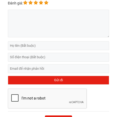
Đánh giá:
Địa chỉ Thay vỏ iPhone Air uy tín tại
TP.HCM
1. Giá thay vỏ iPhone Air và thời gian thực hiện
Tại Bệnh Viện Điện Thoại, Laptop 24h , chúng tôi cung
cấp dịch vụ thay vỏ iPhone Air với quy trình tiêu chuẩn,
mức giá hợp lý và chế độ bảo hành rõ ràng. Với hơn 20
năm kinh nghiệm trong lĩnh vực sửa chữa thiết bị công
nghệ, trung tâm cam kết mang lại độ hoàn thiện thẩm
mỹ cao, giữ nguyên độ chắc chắn khung sườn và đảm