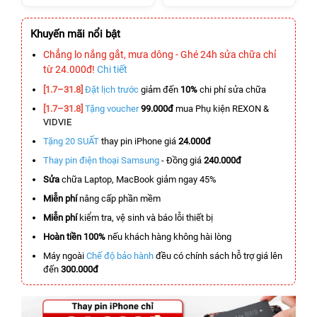
Khuyến mãi nổi bật
Chẳng lo nắng gắt, mưa dông - Ghé 24h sửa chữa chỉ
từ 24.000đ!
Chi tiết
[1.7–31.8]
Đặt lịch trước
giảm đến
10%
chi phí sửa chữa
[1.7–31.8]
Tặng voucher
99.000đ
mua Phụ kiện REXON &
VIDVIE
Tặng 20 SUẤT
thay pin iPhone giá
24.000đ
Thay pin điện thoại Samsung
- Đồng giá
240.000đ
Sửa
chữa Laptop, MacBook giảm ngay 45%
Miễn phí
nâng cấp phần mềm
Miễn phí
kiểm tra, vệ sinh và báo lỗi thiết bị
Hoàn tiền 100%
nếu khách hàng không hài lòng
Máy ngoài
Chế độ bảo hành
đều có chính sách hỗ trợ giá lên
đến
300.000đ