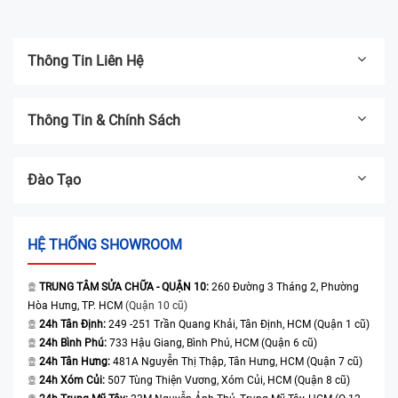
giác cầm nắm chắc chắn và giữ giá trị thẩm mỹ của
thiết bị. Tuy nhiên, theo thời gian hoặc do các tác động
Thông Tin Liên Hệ
từ môi trường và thói quen sử dụng, phần vỏ có thể bị
xuống cấp, mất form hoặc biến dạng. Khi đó, việc thay
vỏ iPhone Air là cần thiết để khôi phục diện mạo và
Thông Tin & Chính Sách
đảm bảo độ bền của máy. Dưới đây là những nguyên
nhân phổ biến:
Đào Tạo
Rơi rớt hoặc va đập mạnh:
Đây là tình huống
thường gặp nhất. Các cú va chạm mạnh có thể
khiến cạnh máy bị móp, góc khung bị cong hoặc
HỆ THỐNG SHOWROOM
thậm chí nứt vỡ bo sườn. Khi khung vỏ không còn
chuẩn form, máy dễ bị hở viền, giảm khả năng
TRUNG TÂM SỬA CHỮA - QUẬN 10:
260 Đường 3 Tháng 2, Phường
chống bụi - chống ẩm và gây lỏng lẻo trong quá
Hòa Hưng, TP. HCM
(Quận 10 cũ)
trình sử dụng.
24h Tân Định:
249 -251 Trần Quang Khải, Tân Định, HCM (Quận 1 cũ)
24h Bình Phú:
733 Hậu Giang, Bình Phú, HCM (Quận 6 cũ)
Bị tì đè hoặc chịu lực nặng trong balo, túi
24h Tân Hưng:
481A Nguyễn Thị Thập, Tân Hưng, HCM (Quận 7 cũ)
xách:
iPhone Air có thiết kế mỏng, khi bị ép với lực
24h Xóm Củi:
507 Tùng Thiện Vương, Xóm Củi, HCM (Quận 8 cũ)
lớn có thể dẫn đến cong khung, kẹt phím tăng giảm