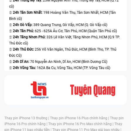
24h Trung Mỹ Tây:
23M Nguyễn Ảnh Thủ, Trung Mỹ Tây, HCM (Q.12
cũ)
âm lượng hoặc phím nguồn, hở màn hình ở viền
24h Tân Sơn Nhất:
198 Hoàng Văn Thụ, Tân Sơn Nhất, HCM (Tân
cạnh. Tình trạng này không chỉ làm giảm thẩm mỹ
Bình cũ)
mà còn ảnh hưởng trực tiếp đến độ bền linh kiện.
24h Gò Vấp:
389 Quang Trung, Gò Vấp, HCM (Q. Gò Vấp cũ)
24h Tân Phú:
625 - 625A Âu Cơ, Tân Phú, HCM (Quận Tân Phú cũ)
Tiếp xúc với nước hoặc môi trường ẩm lâu ngày:
Dù
24h Tăng Nhơn Phú:
326 Lê Văn Việt, Tăng Nhơn Phú, HCM (Q.9 TP.
iPhone Air đạt chuẩn chống nước và bụi IP68,
Thủ Đức cũ)
nhưng nước, hơi ẩm, mồ hôi, nước biển hoặc hóa
24h Thủ Đức:
256 Võ Văn Ngân, Thủ Đức, HCM (Bình Thọ, TP. Thủ
chất có thể làm oxy hóa khung kim loại, gây bong
Đức Cũ)
sơn, lốm đốm hoặc xỉn màu. Đây là dạng hư hỏng
24h Dĩ An:
70 Nguyễn An Ninh, Dĩ An, HCM (Bình Dương Cũ)
24h Vũng Tàu:
162A Ba Cu, Vũng Tàu, HCM (TP. Vũng Tàu cũ)
không thể xử lý bằng vệ sinh thông thường và cần
thay vỏ mới để tránh lan rộng vào linh kiện bên
trong.
Thay pin iPhone 13 thường |
Thay pin iPhone 16 Plus chính hãng |
Thay pin
iPhone 16 Pro chính hãng |
Thay pin iPhone 16 Pro Max chính hãng |
Thay
pin iPhone 11 bao nhiêu tiền |
Thay pin iPhone 11 Pro Max giá bao nhiêu |