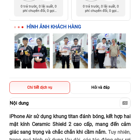
0 trả trước, 0 lãi suất, 0
0 trả trước, 0 lãi suất, 0
phí chuyển đổi, 0 gọi
phí chuyển đổi, 0 gọi
người thân
người thân
HÌNH ẢNH KHÁCH HÀNG
Chi tiết dịch vụ
Hỏi và đáp
Nội dung
iPhone Air sử dụng khung titan đánh bóng, kết hợp hai
mặt kính Ceramic Shield 2 cao cấp, mang đến cảm
giác sang trọng và chắc chắn khi cầm nắm.
Tuy nhiên,
trong quá trình sử dụng lâu dài, các tác động như rơi