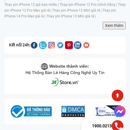
Thay pin iPhone 12 giá bao nhiêu |
Thay pin iPhone 12 Pro chính hãng |
Thay
pin iPhone 12 Pro Max giá rẻ |
Thay pin iPhone 12 Mini giá rẻ |
Thay pin
iPhone 14 Pro Max giá rẻ |
Thay pin iPhone 13 Mini giá rẻ |
Xem thêm
Kết nối 24h:
Cọ xát thường xuyên khi không sử dụng ốp bảo
vệ
:
Việc để máy tiếp xúc trực tiếp với bề mặt cứng
Website thành viên:
Hệ Thống Bán Lẻ Hàng Công Nghệ Uy Tín
hoặc bỏ chung túi với chìa khóa - vật sắc nhọn có
thể khiến bề mặt vỏ bị trầy xước và lộ lớp nhôm
nguyên bản, làm thiết bị trông cũ và kém sang hơn.
Người dùng chuẩn bị bán hoặc muốn lấy lại vẻ
ngoài mới thường ưu tiên thay vỏ để tăng giá trị thu
hồi.
Tác động từ nhiệt độ cao hoặc môi trường khắc
nghiệt:
Việc sử dụng máy trong môi trường nóng
1900.0213