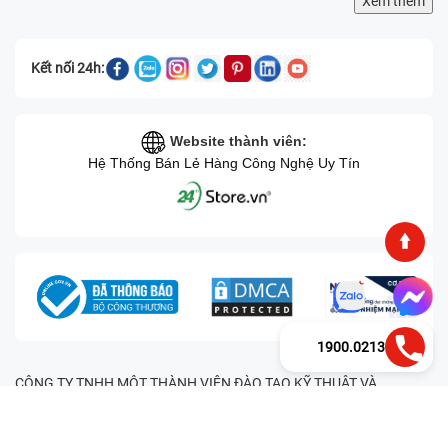
Xem thêm
Kết nối 24h:
Website thành viên:
Hệ Thống Bán Lẻ Hàng Công Nghệ Uy Tín
1900.0213
CÔNG TY TNHH MỘT THÀNH VIÊN ĐÀO TẠO KỸ THUẬT VÀ
THƯƠNG MẠI HAI BỐN GIỜ Mã số thuế: 0305245702 Địa chỉ:
122/12G Tạ uyên, Phường 4, Quận 11, Thành phố Hồ Chí Minh, Việt
Nam