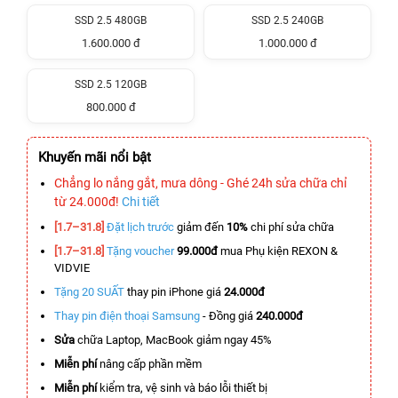
SSD 2.5 480GB
SSD 2.5 240GB
1.600.000 đ
1.000.000 đ
SSD 2.5 120GB
800.000 đ
Khuyến mãi nổi bật
Chẳng lo nắng gắt, mưa dông - Ghé 24h sửa chữa chỉ
từ 24.000đ!
Chi tiết
[1.7–31.8]
Đặt lịch trước
giảm đến
10%
chi phí sửa chữa
[1.7–31.8]
Tặng voucher
99.000đ
mua Phụ kiện REXON &
VIDVIE
Tặng 20 SUẤT
thay pin iPhone giá
24.000đ
Thay pin điện thoại Samsung
- Đồng giá
240.000đ
Sửa
chữa Laptop, MacBook giảm ngay 45%
Miễn phí
nâng cấp phần mềm
Miễn phí
kiểm tra, vệ sinh và báo lỗi thiết bị