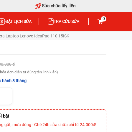
Sửa chữa lấy liền
0
ĐẶT LỊCH SỬA
TRA CỨU SỬA
ra Laptop Lenovo IdeaPad 110 15ISK
80.000 đ
hóa đơn điện tử đúng tên linh kiện)
 hành 3 tháng
i bật
ng gắt, mưa dông - Ghé 24h sửa chữa chỉ từ 24.000đ!