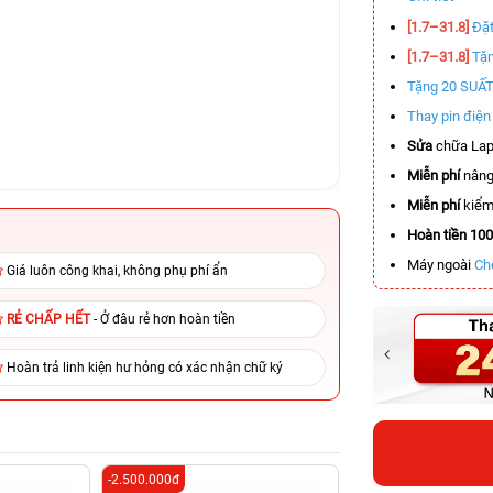
[1.7–31.8]
Đặt
[1.7–31.8]
Tặn
Tặng 20 SUẤ
Thay pin điệ
Sửa
chữa Lap
Miễn phí
nâng
Miễn phí
kiểm 
Hoàn tiền 10
Máy ngoài
Ch
Giá luôn công khai, không phụ phí ẩn
RẺ CHẤP HẾT
- Ở đâu rẻ hơn hoàn tiền
Hoàn trả linh kiện hư hỏng có xác nhận chữ ký
-2.500.000đ
-5.500.000đ