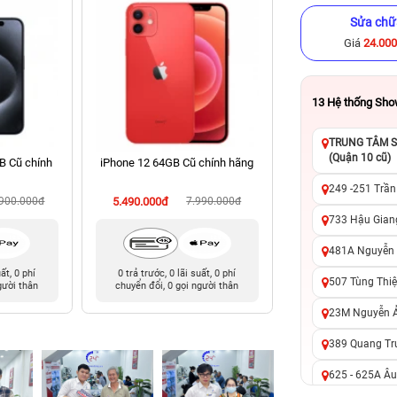
Sửa chữ
Giá
24.00
13
Hệ thống Sh
TRUNG TÂM SỬ
(Quận 10 cũ)
B Cũ chính
iPhone 12 64GB Cũ chính hãng
iPhone 13 Pro 256
hãng
249 -251 Trần
.900.000đ
5.490.000đ
7.990.000đ
9.490.000đ
14
733 Hậu Giang
481A Nguyễn T
uất, 0 phí
0 trả trước, 0 lãi suất, 0 phí
0 trả trước, 0 lãi 
507 Tùng Thiệ
gười thân
chuyển đổi, 0 gọi người thân
chuyển đổi, 0 gọi 
23M Nguyễn Ản
389 Quang Tru
625 - 625A Âu