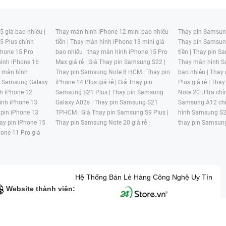
 giá bao nhiêu |
Thay màn hình iPhone 12 mini bao nhiêu
Thay pin Samsung
5 Plus chính
tiền |
Thay màn hình iPhone 13 mini giá
Thay pin Samsun
hone 15 Pro
bao nhiêu |
thay màn hình iPhone 15 Pro
tiền |
Thay pin Sa
ình iPhone 16
Max giá rẻ |
Giá Thay pin Samsung S22 |
Thay màn hình S
y màn hình
Thay pin Samsung Note 8 HCM |
Thay pin
bao nhiêu |
Thay
n Samsung Galaxy
iPhone 14 Plus giá rẻ |
Giá Thay pin
Plus giá rẻ |
Thay
h iPhone 12
Samsung S21 Plus |
Thay pin Samsung
Note 20 Ultra chí
ình iPhone 13
Galaxy A02s |
Thay pin Samsung S21
Samsung A12 chí
 pin iPhone 13
TPHCM |
Giá Thay pin Samsung S9 Plus |
hình Samsung S2
ay pin iPhone 15
Thay pin Samsung Note 20 giá rẻ |
thay pin Samsung
hone 11 Pro giá
Hệ Thống Bán Lẻ Hàng Công Nghệ Uy Tín
Website thành viên:
G MẠI HAI BỐN GIỜ Mã số thuế: 0305245702 Địa chỉ: 122/12G Tạ uyê