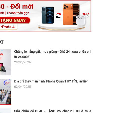
ệt, Tăng Nhơn Phú, Hồ Chí Minh (Q.9 TP. Thủ Đức cũ)
ân, Thủ Đức, Hồ Chí Minh (Bình Thọ, TP. Thủ Đức Cũ)
Ninh, Dĩ An, Hồ Chí Minh (Bình Dương Cũ)
 162A Ba Cu, Vũng Tàu, Hồ Chí Minh (TP. Vũng Tàu cũ)
 Thụ, Tân Sơn Nhất, Hồ Chí Minh (Tân Bình cũ)
ẬT
Chẳng lo nắng gắt, mưa giông - Ghé 24h sửa chữa chỉ
từ 24.000đ!
28/06/2026
Địa chỉ thay màn hình iPhone Quận 1 UY TÍN, lấy liền
02/04/2025
Sửa chữa có DEAL - TẶNG Voucher 200.000đ mua