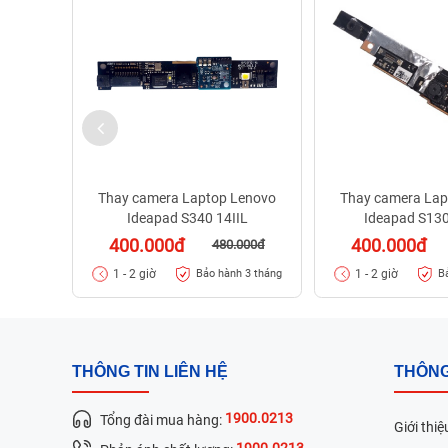
Thay camera Laptop Lenovo
Thay camera Lap
Ideapad S340 14IIL
Ideapad S13
400.000đ
400.000đ
480.000đ
1 - 2 giờ
1 - 2 giờ
Bảo hành 3 tháng
B
THÔNG TIN LIÊN HỆ
THÔNG
1900.0213
Tổng đài mua hàng:
Giới thiệ
1900.0213