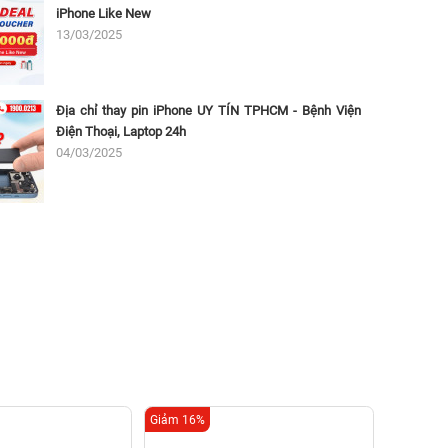
iPhone Like New
13/03/2025
Địa chỉ thay pin iPhone UY TÍN TPHCM - Bệnh Viện
Điện Thoại, Laptop 24h
04/03/2025
Giảm 16%
Giảm 16%
Thay