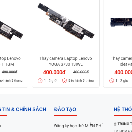
top Lenovo
Thay camera Laptop Lenovo
Thay camer
0 11IGM
YOGA S730 13IWL
IdeaPa
400.000đ
400.00
480.000đ
480.000đ
1 - 2 giờ
1 - 2 giờ
ảo hành 3 tháng
Bảo hành 3 tháng
 TIN & CHÍNH SÁCH
ĐÀO TẠO
HỆ TH
TRUNG T
u
Đăng ký học thử MIỄN PHÍ
TP. HCM
(Q