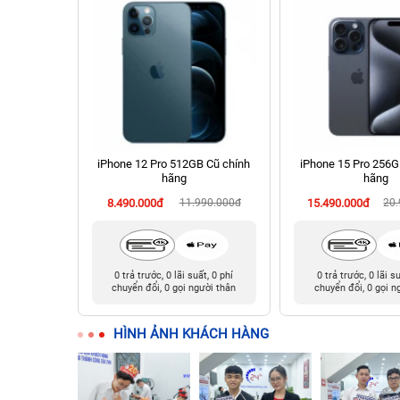
chính hãng
iPhone 12 Pro 512GB Cũ chính
iPhone 15 Pro 256G
hãng
hãng
90.000đ
8.490.000đ
11.990.000đ
15.490.000đ
20
t, 0 phí
0 trả trước, 0 lãi suất, 0 phí
0 trả trước, 0 lãi s
ười thân
chuyển đổi, 0 gọi người thân
chuyển đổi, 0 gọi n
HÌNH ẢNH KHÁCH HÀNG