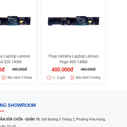
I
40
1 - 
a Laptop Lenovo
Thay camera Laptop Lenovo
d 320 14ISK
Yoga 500 14IBD
0đ
400.000đ
480.000đ
480.000đ
1 - 2 giờ
Bảo hành 3 tháng
Bảo hành 3 tháng
ỐNG SHOWROOM
ÂM SỬA CHỮA - QUẬN 10:
260 Đường 3 Tháng 2, Phường Hòa Hưng,
uận 10 cũ)