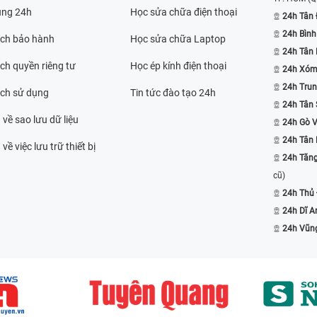
ụng 24h
Học sửa chữa điện thoại
24h Tân 
24h Bình
ách bảo hành
Học sửa chữa Laptop
24h Tân
ch quyền riêng tư
Học ép kính điện thoại
24h Xóm
24h Trun
ách sử dụng
Tin tức đào tạo 24h
24h Tân 
 về sao lưu dữ liệu
24h Gò 
24h Tân
về việc lưu trữ thiết bị
24h Tăn
cũ)
24h Thủ
24h Dĩ A
24h Vũn