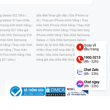
 Galaxy S22 Ultra |
Sửa điện thoại gần đây |
Sửa iPhone uy
g Galaxy S7 bao nhiêu
tín |
Thay pin iPhone chính hãng |
Thay
msung A50 chính hãng |
màn hình iPhone chính hãng |
Thay mặt
amsung S21 Ultra giá
kính iPhone chính hãng |
Thay kính lưng
 màn hình Samsung S10
iPhone chính hãng |
Sửa chữa Samsung
 màn hình Samsung
Galaxy J |
Sửa chữa Samsung Galaxy
nh hãng |
Thay màn hình
Note |
ép lại kính điện thoại giá bao
Quay về
đầu trang
nh hãng |
Thay màn
nhiêu |
thay mặt lưng điện thoại giá bao
0 Plus chính hãng |
Giá
nhiêu |
Sửa chữa Samsung Galaxy S |
1900.0213
 S21 Ultra |
bảng giá sửa chữa điện thoại samsung |
(8h - 22h)
Chat Zalo
(8h - 22h)
Chat ngay
(8h - 22h)
n, Phường 4, Quận 11, Thành phố Hồ Chí Minh, Việt Nam