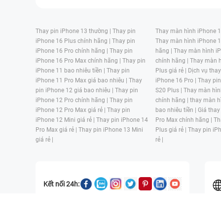
Thay pin iPhone 13 thường |
Thay pin
Thay màn hình iPhone 15
iPhone 16 Plus chính hãng |
Thay pin
Thay màn hình iPhone 1
iPhone 16 Pro chính hãng |
Thay pin
hãng |
Thay màn hình iP
iPhone 16 Pro Max chính hãng |
Thay pin
chính hãng |
Thay màn h
iPhone 11 bao nhiêu tiền |
Thay pin
Plus giá rẻ |
Dịch vụ tha
iPhone 11 Pro Max giá bao nhiêu |
Thay
iPhone 16 Pro |
Thay pi
pin iPhone 12 giá bao nhiêu |
Thay pin
S20 Plus |
Thay màn hìn
iPhone 12 Pro chính hãng |
Thay pin
chính hãng |
thay màn h
iPhone 12 Pro Max giá rẻ |
Thay pin
bao nhiêu tiền |
Giá thay
iPhone 12 Mini giá rẻ |
Thay pin iPhone 14
Pro Max chính hãng |
Th
Pro Max giá rẻ |
Thay pin iPhone 13 Mini
Plus giá rẻ |
Thay pin iP
giá rẻ |
rẻ |
Kết nối 24h:
CÔNG TY TNHH MỘT THÀNH VIÊN ĐÀO TẠO KỸ THUẬT VÀ THƯƠN