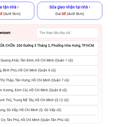
a tận nhà
Sửa giao nhận tại nhà
0đ
(dưới 5km)
Giá
0đ
(dưới 5km)
owroom
A CHỮA: 260 Đường 3 Tháng 2, Phường Hòa Hưng, TP.HCM
GB Cũ chính
iPhone 13 256GB Cũ chính hãng
iPhone 14 Pro M
chính h
 Quang Khải, Tân Định, Hồ Chí Minh (Quận 1 cũ)
.990.000đ
9.090.000đ
11.990.000đ
16.490.000đ
2
, Bình Phú, Hồ Chí Minh (Quận 6 cũ)
hị Thập, Tân Hưng, Hồ Chí Minh (Quận 7 cũ)
suất, 0 phí
0 trả trước, 0 lãi suất, 0 phí
0 trả trước, 0 lãi
n Vương, Xóm Củi, Hồ Chí Minh (Quận 8 cũ)
người thân
chuyển đổi, 0 gọi người thân
chuyển đổi, 0 gọi
h Thủ, Trung Mỹ Tây, Hồ Chí Minh (Q.12 cũ)
ng, Gò Vấp, Hồ Chí Minh (Q. Gò Vấp cũ)
 Cơ, Tân Phú, Hồ Chí Minh (Quận Tân Phú cũ)