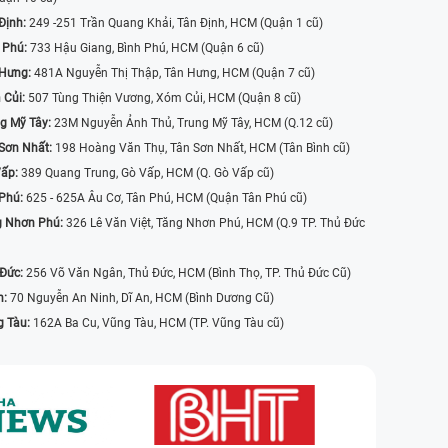
Định:
249 -251 Trần Quang Khải, Tân Định, HCM (Quận 1 cũ)
 Phú:
733 Hậu Giang, Bình Phú, HCM (Quận 6 cũ)
 Hưng:
481A Nguyễn Thị Thập, Tân Hưng, HCM (Quận 7 cũ)
 Củi:
507 Tùng Thiện Vương, Xóm Củi, HCM (Quận 8 cũ)
g Mỹ Tây:
23M Nguyễn Ảnh Thủ, Trung Mỹ Tây, HCM (Q.12 cũ)
Sơn Nhất:
198 Hoàng Văn Thụ, Tân Sơn Nhất, HCM (Tân Bình cũ)
Vấp:
389 Quang Trung, Gò Vấp, HCM (Q. Gò Vấp cũ)
 Phú:
625 - 625A Âu Cơ, Tân Phú, HCM (Quận Tân Phú cũ)
g Nhơn Phú:
326 Lê Văn Việt, Tăng Nhơn Phú, HCM (Q.9 TP. Thủ Đức
 Đức:
256 Võ Văn Ngân, Thủ Đức, HCM (Bình Thọ, TP. Thủ Đức Cũ)
n:
70 Nguyễn An Ninh, Dĩ An, HCM (Bình Dương Cũ)
g Tàu:
162A Ba Cu, Vũng Tàu, HCM (TP. Vũng Tàu cũ)