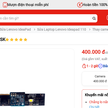
Mượn điện thoại miễn phí
Hoàn tiền 100%
Sửa Lenovo IdeaPad
Sửa Laptop Lenovo Ideapad 110
Thay came
ISK
400.000 đ
4
(Giá gồm VAT, xuất 
1 - 2 giờ
Bảo
Camera
400.000 đ
Khuyến mãi nổ
Chẳng lo nắ
Chi tiết