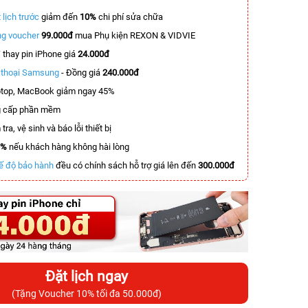
 lịch trước
giảm đến
10%
chi phí sửa chữa
g voucher
99.000đ
mua Phụ kiện REXON & VIDVIE
T
thay pin iPhone giá
24.000đ
n thoại Samsung
- Đồng giá
240.000đ
top, MacBook giảm ngay 45%
 cấp phần mềm
tra, vệ sinh và báo lỗi thiết bị
0%
nếu khách hàng không hài lòng
ế độ bảo hành
đều có chính sách hỗ trợ giá lên đến
300.000đ
Đặt lịch ngay
(Tặng Voucher 10% tối đa 50.000đ)
-2.900.000đ
-8.500.000đ