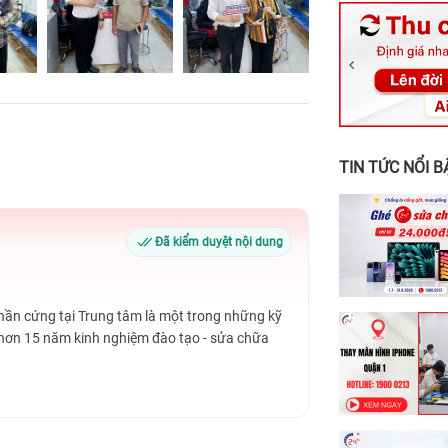
326 Lê Văn Vi
256 Võ Văn Ng
70 Nguyễn An 
24h Vũng Tàu:
198 Hoàng Văn
TIN TỨC NỔI B
Đã kiểm duyệt nội dung
Phần cứng tại Trung tâm là một trong những kỹ
 hơn 15 năm kinh nghiệm đào tạo - sửa chữa