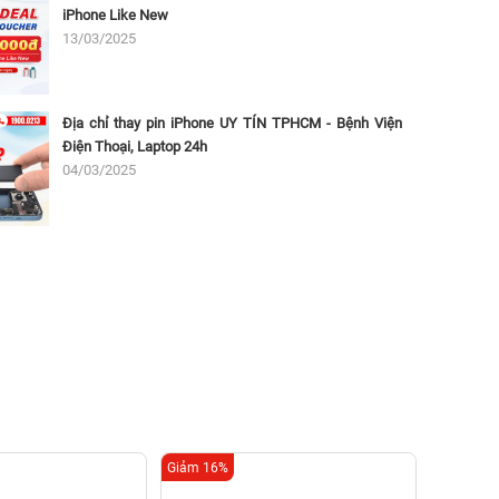
iPhone Like New
13/03/2025
Địa chỉ thay pin iPhone UY TÍN TPHCM - Bệnh Viện
Điện Thoại, Laptop 24h
04/03/2025
Giảm 16%
Giảm 16%
Thay