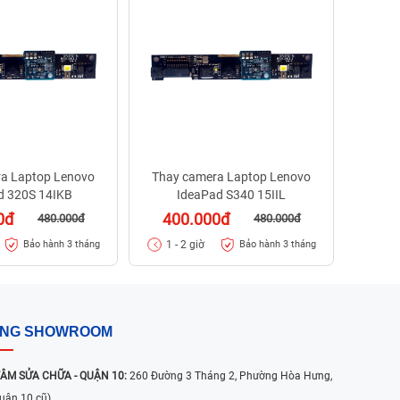
I
40
1 - 
a Laptop Lenovo
Thay camera Laptop Lenovo
d 320S 14IKB
IdeaPad S340 15IIL
0đ
400.000đ
480.000đ
480.000đ
1 - 2 giờ
Bảo hành 3 tháng
Bảo hành 3 tháng
ỐNG SHOWROOM
ÂM SỬA CHỮA - QUẬN 10:
260 Đường 3 Tháng 2, Phường Hòa Hưng,
uận 10 cũ)