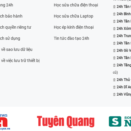
ụng 24h
Học sửa chữa điện thoại
24h Tân 
24h Bình
ách bảo hành
Học sửa chữa Laptop
24h Tân
ch quyền riêng tư
Học ép kính điện thoại
24h Xóm
24h Trun
ách sử dụng
Tin tức đào tạo 24h
24h Tân 
 về sao lưu dữ liệu
24h Gò 
24h Tân
về việc lưu trữ thiết bị
24h Tăn
cũ)
24h Thủ
24h Dĩ A
24h Vũn