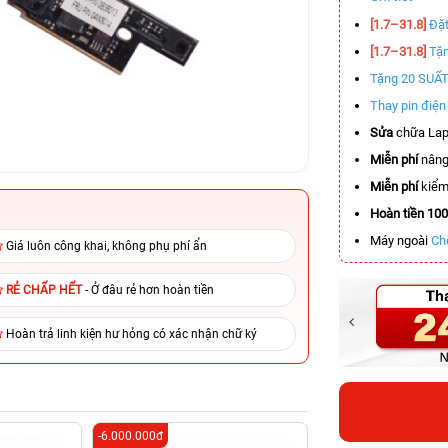
[1.7–31.8]
Đặt
[1.7–31.8]
Tặn
Tặng 20 SUẤ
Thay pin điệ
Sửa
chữa Lap
Miễn phí
nâng
Miễn phí
kiểm 
Hoàn tiền 10
Máy ngoài
Ch
Giá luôn công khai, không phụ phí ẩn
RẺ CHẤP HẾT
- Ở đâu rẻ hơn hoàn tiền
Hoàn trả linh kiện hư hỏng có xác nhận chữ ký
-6.000.000đ
-2.700.000đ