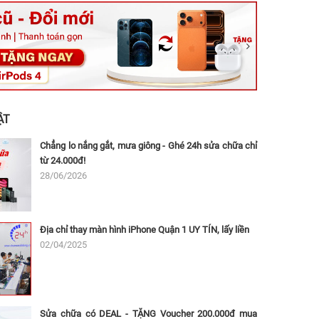
ệt, Tăng Nhơn Phú, Hồ Chí Minh (Q.9 TP. Thủ Đức cũ)
ân, Thủ Đức, Hồ Chí Minh (Bình Thọ, TP. Thủ Đức Cũ)
Ninh, Dĩ An, Hồ Chí Minh (Bình Dương Cũ)
 162A Ba Cu, Vũng Tàu, Hồ Chí Minh (TP. Vũng Tàu cũ)
 Thụ, Tân Sơn Nhất, Hồ Chí Minh (Tân Bình cũ)
ẬT
Chẳng lo nắng gắt, mưa giông - Ghé 24h sửa chữa chỉ
từ 24.000đ!
28/06/2026
Địa chỉ thay màn hình iPhone Quận 1 UY TÍN, lấy liền
02/04/2025
Sửa chữa có DEAL - TẶNG Voucher 200.000đ mua