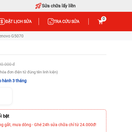
Sửa chữa lấy liền
0
ĐẶT LỊCH SỬA
TRA CỨU SỬA
enovo G5070
80.000 đ
hóa đơn điện tử đúng tên linh kiện)
 hành 3 tháng
i bật
ng gắt, mưa dông - Ghé 24h sửa chữa chỉ từ 24.000đ!