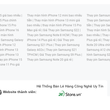
 giá bao nhiêu |
Thay màn hình iPhone 12 mini bao nhiêu
Thay pin Samsung
5 Plus chính
tiền |
Thay màn hình iPhone 13 mini giá
Thay pin Samsun
hone 15 Pro
bao nhiêu |
thay màn hình iPhone 15 Pro
tiền |
Thay pin Sa
ình iPhone 16
Max giá rẻ |
Giá Thay pin Samsung S22 |
Thay màn hình S
y màn hình
Thay pin Samsung Note 8 HCM |
Thay pin
bao nhiêu |
Thay
n Samsung Galaxy
iPhone 14 Plus giá rẻ |
Giá Thay pin
Plus giá rẻ |
Thay
h iPhone 12
Samsung S21 Plus |
Thay pin Samsung
Note 20 Ultra chí
ình iPhone 13
Galaxy A02s |
Thay pin Samsung S21
Samsung A12 chí
 pin iPhone 13
TPHCM |
Giá Thay pin Samsung S9 Plus |
hình Samsung S2
ay pin iPhone 15
Thay pin Samsung Note 20 giá rẻ |
thay pin Samsung
hone 11 Pro giá
Hệ Thống Bán Lẻ Hàng Công Nghệ Uy Tín
Website thành viên:
G MẠI HAI BỐN GIỜ Mã số thuế: 0305245702 Địa chỉ: 122/12G Tạ uyê