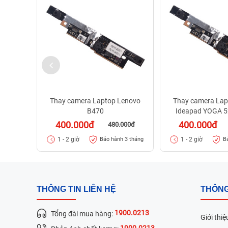
Thay camera Laptop Lenovo
Thay camera Lap
B470
Ideapad YOGA 5
400.000đ
400.000đ
480.000đ
1 - 2 giờ
1 - 2 giờ
Bảo hành 3 tháng
B
THÔNG TIN LIÊN HỆ
THÔNG
1900.0213
Tổng đài mua hàng:
Giới thiệ
1900.0213