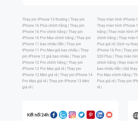
Thay pin iPhone 13 thường |
Thay pin
Thay màn hình iPhone 15
iPhone 16 Plus chính hãng |
Thay pin
Thay màn hình iPhone 1
iPhone 16 Pro chính hãng |
Thay pin
hãng |
Thay màn hình iP
iPhone 16 Pro Max chính hãng |
Thay pin
chính hãng |
Thay màn h
iPhone 11 bao nhiêu tiền |
Thay pin
Plus giá rẻ |
Dịch vụ tha
iPhone 11 Pro Max giá bao nhiêu |
Thay
iPhone 16 Pro |
Thay pi
pin iPhone 12 giá bao nhiêu |
Thay pin
S20 Plus |
Thay màn hìn
iPhone 12 Pro chính hãng |
Thay pin
chính hãng |
thay màn h
iPhone 12 Pro Max giá rẻ |
Thay pin
bao nhiêu tiền |
Giá thay
iPhone 12 Mini giá rẻ |
Thay pin iPhone 14
Pro Max chính hãng |
Th
Pro Max giá rẻ |
Thay pin iPhone 13 Mini
Plus giá rẻ |
Thay pin iP
giá rẻ |
rẻ |
Kết nối 24h:
CÔNG TY TNHH MỘT THÀNH VIÊN ĐÀO TẠO KỸ THUẬT VÀ THƯƠN