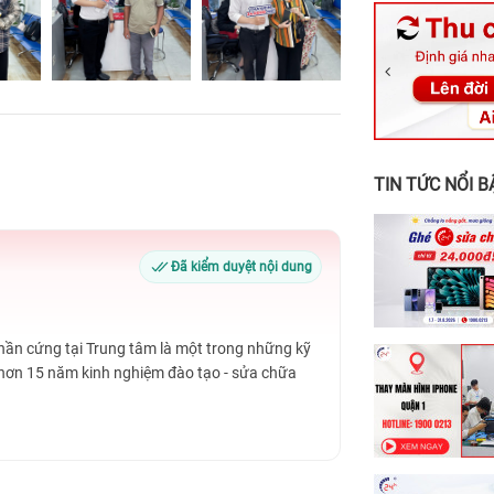
326 Lê Văn Vi
256 Võ Văn Ng
70 Nguyễn An 
24h Vũng Tàu:
198 Hoàng Văn
TIN TỨC NỔI B
Đã kiểm duyệt nội dung
Phần cứng tại Trung tâm là một trong những kỹ
 hơn 15 năm kinh nghiệm đào tạo - sửa chữa