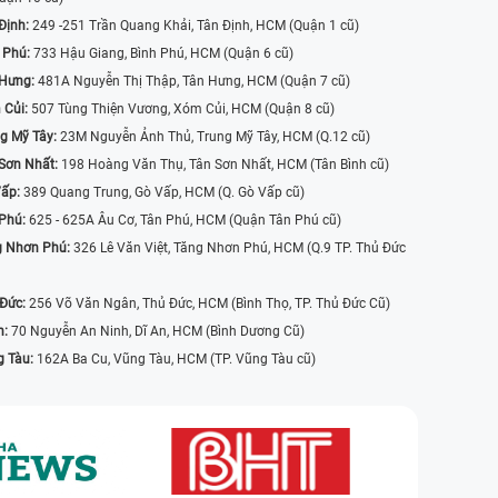
Định:
249 -251 Trần Quang Khải, Tân Định, HCM (Quận 1 cũ)
 Phú:
733 Hậu Giang, Bình Phú, HCM (Quận 6 cũ)
 Hưng:
481A Nguyễn Thị Thập, Tân Hưng, HCM (Quận 7 cũ)
 Củi:
507 Tùng Thiện Vương, Xóm Củi, HCM (Quận 8 cũ)
g Mỹ Tây:
23M Nguyễn Ảnh Thủ, Trung Mỹ Tây, HCM (Q.12 cũ)
Sơn Nhất:
198 Hoàng Văn Thụ, Tân Sơn Nhất, HCM (Tân Bình cũ)
Vấp:
389 Quang Trung, Gò Vấp, HCM (Q. Gò Vấp cũ)
 Phú:
625 - 625A Âu Cơ, Tân Phú, HCM (Quận Tân Phú cũ)
g Nhơn Phú:
326 Lê Văn Việt, Tăng Nhơn Phú, HCM (Q.9 TP. Thủ Đức
 Đức:
256 Võ Văn Ngân, Thủ Đức, HCM (Bình Thọ, TP. Thủ Đức Cũ)
n:
70 Nguyễn An Ninh, Dĩ An, HCM (Bình Dương Cũ)
g Tàu:
162A Ba Cu, Vũng Tàu, HCM (TP. Vũng Tàu cũ)