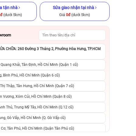
a tận nhà
Sửa giao nhận tại nhà
0đ
(dưới 5km)
Giá
0đ
(dưới 5km)
owroom
A CHỮA: 260 Đường 3 Tháng 2, Phường Hòa Hưng, TP.HCM
x 256GB Cũ
iPhone 16 Pro Max 256GB Cũ
iPhone 12 Pro M
ng
chính hãng
chính h
 Quang Khải, Tân Định, Hồ Chí Minh (Quận 1 cũ)
.990.000đ
23.490.000đ
27.999.000đ
10.890.000đ
1
, Bình Phú, Hồ Chí Minh (Quận 6 cũ)
hị Thập, Tân Hưng, Hồ Chí Minh (Quận 7 cũ)
suất, 0 phí
0 trả trước, 0 lãi suất, 0 phí
0 trả trước, 0 lãi
n Vương, Xóm Củi, Hồ Chí Minh (Quận 8 cũ)
người thân
chuyển đổi, 0 gọi người thân
chuyển đổi, 0 gọi
h Thủ, Trung Mỹ Tây, Hồ Chí Minh (Q.12 cũ)
ng, Gò Vấp, Hồ Chí Minh (Q. Gò Vấp cũ)
 Cơ, Tân Phú, Hồ Chí Minh (Quận Tân Phú cũ)