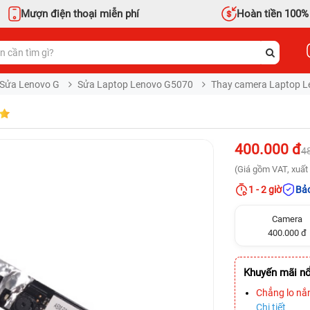
Mượn điện thoại miễn phí
Hoàn tiền 100%
Sửa Lenovo G
Sửa Laptop Lenovo G5070
Thay camera Laptop L
400.000 đ
4
(Giá gồm VAT, xuất 
1 - 2 giờ
Bảo
Camera
400.000 đ
Khuyến mãi nổ
Chẳng lo nắ
Chi tiết