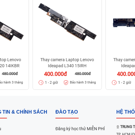
top Lenovo
Thay camera Laptop Lenovo
Thay camer
20 14IKBR
Ideapad L340 15IRH
Ideapa
400.000đ
400.00
480.000đ
480.000đ
1 - 2 giờ
1 - 2 giờ
ảo hành 3 tháng
Bảo hành 3 tháng
 TIN & CHÍNH SÁCH
ĐÀO TẠO
HỆ TH
TRUNG T
u
Đăng ký học thử MIỄN PHÍ
TP. HCM
(Q