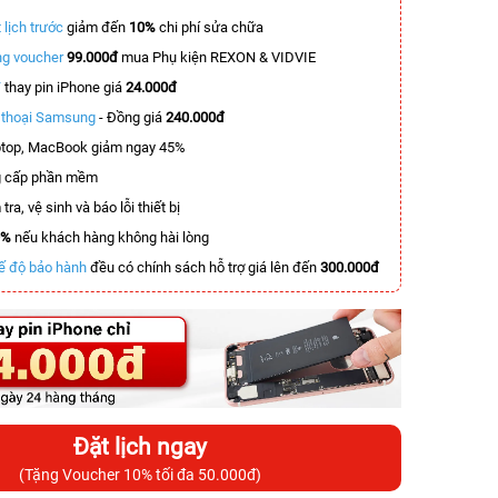
 lịch trước
giảm đến
10%
chi phí sửa chữa
g voucher
99.000đ
mua Phụ kiện REXON & VIDVIE
T
thay pin iPhone giá
24.000đ
n thoại Samsung
- Đồng giá
240.000đ
top, MacBook giảm ngay 45%
 cấp phần mềm
tra, vệ sinh và báo lỗi thiết bị
0%
nếu khách hàng không hài lòng
ế độ bảo hành
đều có chính sách hỗ trợ giá lên đến
300.000đ
Đặt lịch ngay
(Tặng Voucher 10% tối đa 50.000đ)
-4.509.000đ
-3.100.000đ