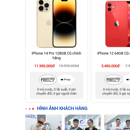
 512GB Cũ
iPhone 14 Pro 128GB Cũ chính
iPhone 12 64GB Cũ 
hãng
90.000đ
11.990.000đ
15.990.000đ
5.490.000đ
7.
t, 0 phí
0 trả trước, 0 lãi suất, 0 phí
0 trả trước, 0 lãi s
ười thân
chuyển đổi, 0 gọi người thân
chuyển đổi, 0 gọi n
HÌNH ẢNH KHÁCH HÀNG