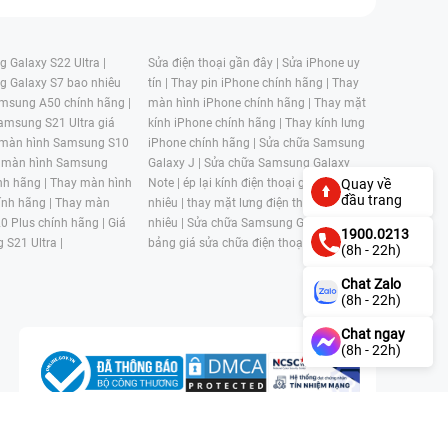
 Galaxy S22 Ultra |
Sửa điện thoại gần đây |
Sửa iPhone uy
g Galaxy S7 bao nhiêu
tín |
Thay pin iPhone chính hãng |
Thay
msung A50 chính hãng |
màn hình iPhone chính hãng |
Thay mặt
amsung S21 Ultra giá
kính iPhone chính hãng |
Thay kính lưng
 màn hình Samsung S10
iPhone chính hãng |
Sửa chữa Samsung
 màn hình Samsung
Galaxy J |
Sửa chữa Samsung Galaxy
nh hãng |
Thay màn hình
Note |
ép lại kính điện thoại giá bao
Quay về
đầu trang
nh hãng |
Thay màn
nhiêu |
thay mặt lưng điện thoại giá bao
0 Plus chính hãng |
Giá
nhiêu |
Sửa chữa Samsung Galaxy S |
1900.0213
 S21 Ultra |
bảng giá sửa chữa điện thoại samsung |
(8h - 22h)
Chat Zalo
(8h - 22h)
Chat ngay
(8h - 22h)
n, Phường 4, Quận 11, Thành phố Hồ Chí Minh, Việt Nam