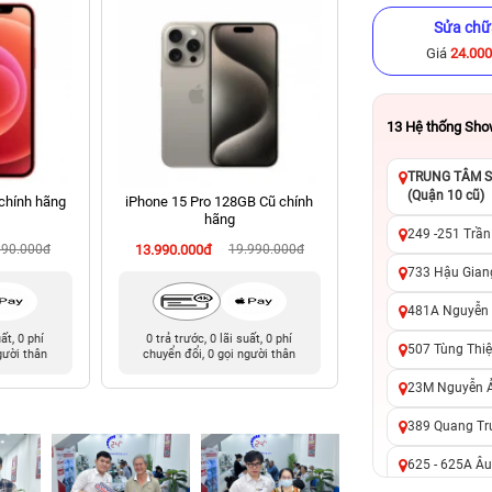
Sửa chữ
Giá
24.00
13
Hệ thống Sh
TRUNG TÂM SỬ
(Quận 10 cũ)
chính hãng
iPhone 15 Pro 128GB Cũ chính
iPhone 12 Pro Ma
hãng
chính hã
249 -251 Trần
990.000đ
13.990.000đ
19.990.000đ
10.290.000đ
12
733 Hậu Giang
481A Nguyễn T
uất, 0 phí
0 trả trước, 0 lãi suất, 0 phí
0 trả trước, 0 lãi 
507 Tùng Thiệ
gười thân
chuyển đổi, 0 gọi người thân
chuyển đổi, 0 gọi 
23M Nguyễn Ản
389 Quang Tru
625 - 625A Âu