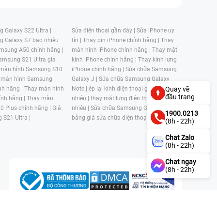
 Galaxy S22 Ultra |
Sửa điện thoại gần đây |
Sửa iPhone uy
g Galaxy S7 bao nhiêu
tín |
Thay pin iPhone chính hãng |
Thay
msung A50 chính hãng |
màn hình iPhone chính hãng |
Thay mặt
amsung S21 Ultra giá
kính iPhone chính hãng |
Thay kính lưng
 màn hình Samsung S10
iPhone chính hãng |
Sửa chữa Samsung
 màn hình Samsung
Galaxy J |
Sửa chữa Samsung Galaxy
nh hãng |
Thay màn hình
Note |
ép lại kính điện thoại giá bao
Quay về
đầu trang
nh hãng |
Thay màn
nhiêu |
thay mặt lưng điện thoại giá bao
0 Plus chính hãng |
Giá
nhiêu |
Sửa chữa Samsung Galaxy S |
1900.0213
 S21 Ultra |
bảng giá sửa chữa điện thoại samsung |
(8h - 22h)
Chat Zalo
(8h - 22h)
Chat ngay
(8h - 22h)
n, Phường 4, Quận 11, Thành phố Hồ Chí Minh, Việt Nam