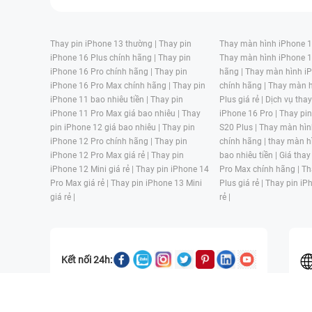
Thay pin iPhone 13 thường |
Thay pin
Thay màn hình iPhone 15
iPhone 16 Plus chính hãng |
Thay pin
Thay màn hình iPhone 1
iPhone 16 Pro chính hãng |
Thay pin
hãng |
Thay màn hình iP
iPhone 16 Pro Max chính hãng |
Thay pin
chính hãng |
Thay màn h
iPhone 11 bao nhiêu tiền |
Thay pin
Plus giá rẻ |
Dịch vụ tha
iPhone 11 Pro Max giá bao nhiêu |
Thay
iPhone 16 Pro |
Thay pi
pin iPhone 12 giá bao nhiêu |
Thay pin
S20 Plus |
Thay màn hìn
iPhone 12 Pro chính hãng |
Thay pin
chính hãng |
thay màn h
iPhone 12 Pro Max giá rẻ |
Thay pin
bao nhiêu tiền |
Giá thay
iPhone 12 Mini giá rẻ |
Thay pin iPhone 14
Pro Max chính hãng |
Th
Pro Max giá rẻ |
Thay pin iPhone 13 Mini
Plus giá rẻ |
Thay pin iP
giá rẻ |
rẻ |
Kết nối 24h:
CÔNG TY TNHH MỘT THÀNH VIÊN ĐÀO TẠO KỸ THUẬT VÀ THƯƠN