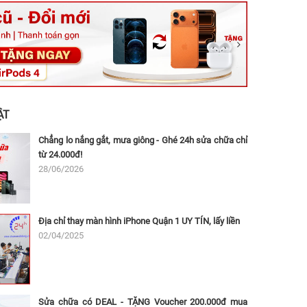
ệt, Tăng Nhơn Phú, Hồ Chí Minh (Q.9 TP. Thủ Đức cũ)
ân, Thủ Đức, Hồ Chí Minh (Bình Thọ, TP. Thủ Đức Cũ)
Ninh, Dĩ An, Hồ Chí Minh (Bình Dương Cũ)
 162A Ba Cu, Vũng Tàu, Hồ Chí Minh (TP. Vũng Tàu cũ)
 Thụ, Tân Sơn Nhất, Hồ Chí Minh (Tân Bình cũ)
ẬT
Chẳng lo nắng gắt, mưa giông - Ghé 24h sửa chữa chỉ
từ 24.000đ!
28/06/2026
Địa chỉ thay màn hình iPhone Quận 1 UY TÍN, lấy liền
02/04/2025
Sửa chữa có DEAL - TẶNG Voucher 200.000đ mua