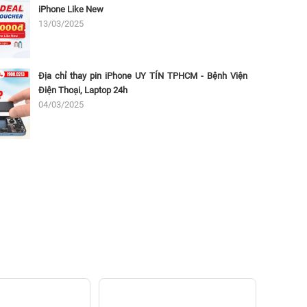
iPhone Like New
13/03/2025
Địa chỉ thay pin iPhone UY TÍN TPHCM - Bệnh Viện
Điện Thoại, Laptop 24h
04/03/2025
Thay 