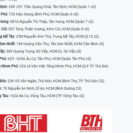
Định:
249 -251 Trần Quang Khải, Tân Định, HCM (Quận 1 cũ)
 Phú:
733 Hậu Giang, Bình Phú, HCM (Quận 6 cũ)
 Hưng:
481A Nguyễn Thị Thập, Tân Hưng, HCM (Quận 7 cũ)
 Củi:
507 Tùng Thiện Vương, Xóm Củi, HCM (Quận 8 cũ)
g Mỹ Tây:
23M Nguyễn Ảnh Thủ, Trung Mỹ Tây, HCM (Q.12 cũ)
Sơn Nhất:
198 Hoàng Văn Thụ, Tân Sơn Nhất, HCM (Tân Bình cũ)
Vấp:
389 Quang Trung, Gò Vấp, HCM (Q. Gò Vấp cũ)
 Phú:
625 - 625A Âu Cơ, Tân Phú, HCM (Quận Tân Phú cũ)
g Nhơn Phú:
326 Lê Văn Việt, Tăng Nhơn Phú, HCM (Q.9 TP. Thủ Đức
 Đức:
256 Võ Văn Ngân, Thủ Đức, HCM (Bình Thọ, TP. Thủ Đức Cũ)
n:
70 Nguyễn An Ninh, Dĩ An, HCM (Bình Dương Cũ)
g Tàu:
162A Ba Cu, Vũng Tàu, HCM (TP. Vũng Tàu cũ)