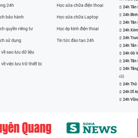
ụng 24h
Học sửa chữa điện thoại
24h Tân 
24h Bình
ách bảo hành
Học sửa chữa Laptop
24h Tân
ch quyền riêng tư
Học ép kính điện thoại
24h Xóm
24h Trun
ách sử dụng
Tin tức đào tạo 24h
24h Tân 
 về sao lưu dữ liệu
24h Gò 
24h Tân
về việc lưu trữ thiết bị
24h Tăn
cũ)
24h Thủ
24h Dĩ A
24h Vũn