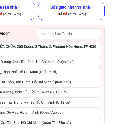
a tận nhà
Sửa giao nhận tại nhà
0đ
(dưới 5km)
Giá
0đ
(dưới 5km)
owroom
A CHỮA: 260 Đường 3 Tháng 2, Phường Hòa Hưng, TP.HCM
GB Cũ chính
iPad Pro M1 2021 12.9 inch
iPhone 12 Pro 25
Wi‑Fi 256GB Cũ chính hãng
hãng
 Quang Khải, Tân Định, Hồ Chí Minh (Quận 1 cũ)
.290.000đ
10.990.000đ
17.990.000đ
8.390.000đ
1
, Bình Phú, Hồ Chí Minh (Quận 6 cũ)
hị Thập, Tân Hưng, Hồ Chí Minh (Quận 7 cũ)
suất, 0 phí
0 trả trước, 0 lãi suất, 0 phí
0 trả trước, 0 lãi
n Vương, Xóm Củi, Hồ Chí Minh (Quận 8 cũ)
người thân
chuyển đổi, 0 gọi người thân
chuyển đổi, 0 gọi
h Thủ, Trung Mỹ Tây, Hồ Chí Minh (Q.12 cũ)
ng, Gò Vấp, Hồ Chí Minh (Q. Gò Vấp cũ)
 Cơ, Tân Phú, Hồ Chí Minh (Quận Tân Phú cũ)