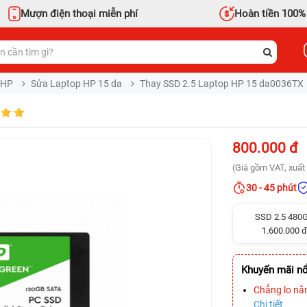
Mượn điện thoại miễn phí
Hoàn tiền 100%
 HP
Sửa Laptop HP 15 da
Thay SSD 2.5 Laptop HP 15 da0036TX
800.000 đ
(Giá gồm VAT, xuất 
30 - 45 phút
SSD 2.5 480
1.600.000 đ
Khuyến mãi nổ
Chẳng lo nắ
Chi tiết