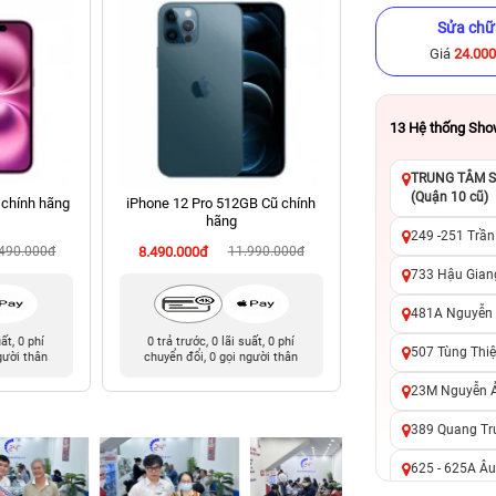
Sửa chữ
Giá
24.00
13
Hệ thống Sh
TRUNG TÂM SỬ
(Quận 10 cũ)
 chính hãng
iPhone 12 Pro 512GB Cũ chính
iPhone XS Max 512
hãng
hãng
249 -251 Trần
.490.000đ
8.490.000đ
11.990.000đ
6.490.000đ
13
733 Hậu Giang
481A Nguyễn T
uất, 0 phí
0 trả trước, 0 lãi suất, 0 phí
0 trả trước, 0 lãi 
507 Tùng Thiệ
gười thân
chuyển đổi, 0 gọi người thân
chuyển đổi, 0 gọi 
23M Nguyễn Ản
389 Quang Tru
625 - 625A Âu