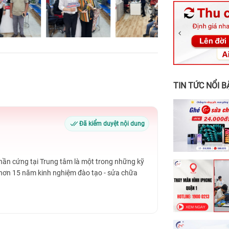
326 Lê Văn Vi
256 Võ Văn Ng
70 Nguyễn An 
24h Vũng Tàu:
198 Hoàng Văn
TIN TỨC NỔI B
Đã kiểm duyệt nội dung
Phần cứng tại Trung tâm là một trong những kỹ
 hơn 15 năm kinh nghiệm đào tạo - sửa chữa