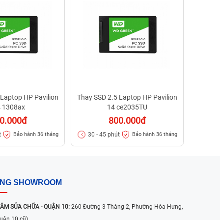
30 - 
 Laptop HP Pavilion
Thay SSD 2.5 Laptop HP Pavilion
 1308ax
14 ce2035TU
0.000đ
800.000đ
t
30 - 45 phút
Bảo hành 36 tháng
Bảo hành 36 tháng
ỐNG SHOWROOM
ÂM SỬA CHỮA - QUẬN 10:
260 Đường 3 Tháng 2, Phường Hòa Hưng,
uận 10 cũ)