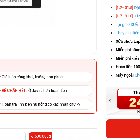
[1.7–31.8]
Đặt
[1.7–31.8]
Tặn
Tặng 20 SUẤ
Thay pin điệ
Sửa
chữa Lap
Miễn phí
nâng
Miễn phí
kiểm 
Hoàn tiền 10
Máy ngoài
Ch
Giá luôn công khai, không phụ phí ẩn
RẺ CHẤP HẾT
- Ở đâu rẻ hơn hoàn tiền
Hoàn trả linh kiện hư hỏng có xác nhận chữ ký
-3.500.000đ
-6.800.000đ