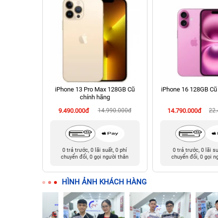
 256GB Cũ
iPhone 13 Pro Max 128GB Cũ
iPhone 16 128GB Cũ
chính hãng
990.000đ
9.490.000đ
14.990.000đ
14.790.000đ
22
t, 0 phí
0 trả trước, 0 lãi suất, 0 phí
0 trả trước, 0 lãi s
ười thân
chuyển đổi, 0 gọi người thân
chuyển đổi, 0 gọi n
HÌNH ẢNH KHÁCH HÀNG