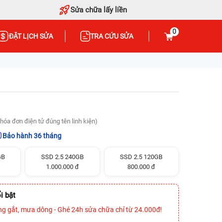
Sửa chữa lấy liền
0
ĐẶT LỊCH SỬA
TRA CỨU SỬA
hóa đơn điện tử đúng tên linh kiện)
Bảo hành 36 tháng
GB
SSD 2.5 240GB
SSD 2.5 120GB
1.000.000 đ
800.000 đ
i bật
ng gắt, mưa dông - Ghé 24h sửa chữa chỉ từ 24.000đ!