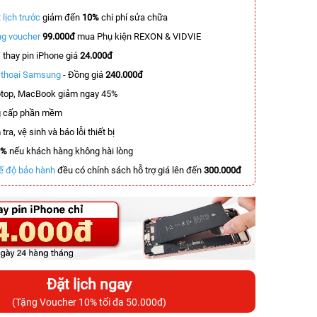
 lịch trước
giảm đến
10%
chi phí sửa chữa
g voucher
99.000đ
mua Phụ kiện REXON & VIDVIE
T
thay pin iPhone giá
24.000đ
n thoại Samsung
- Đồng giá
240.000đ
top, MacBook giảm ngay 45%
 cấp phần mềm
tra, vệ sinh và báo lỗi thiết bị
0%
nếu khách hàng không hài lòng
ế độ bảo hành
đều có chính sách hỗ trợ giá lên đến
300.000đ
Đặt lịch ngay
(Tặng Voucher 10% tối đa 50.000đ)
-7.000.000đ
-2.600.000đ