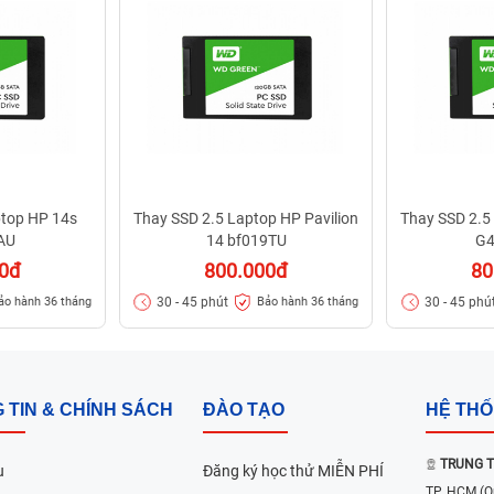
ptop HP 14s
Thay SSD 2.5 Laptop HP Pavilion
Thay SSD 2.5
AU
14 bf019TU
G4
00đ
800.000đ
80
30 - 45 phút
30 - 45 phú
ảo hành 36 tháng
Bảo hành 36 tháng
 TIN & CHÍNH SÁCH
ĐÀO TẠO
HỆ TH
TRUNG T
u
Đăng ký học thử MIỄN PHÍ
TP. HCM
(Q