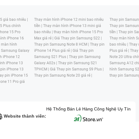
 giá bao nhiêu |
Thay màn hình iPhone 12 mini bao nhiêu
Thay pin Samsung
5 Plus chính
tiền |
Thay màn hình iPhone 13 mini giá
Thay pin Samsun
hone 15 Pro
bao nhiêu |
thay màn hình iPhone 15 Pro
tiền |
Thay pin Sa
ình iPhone 16
Max giá rẻ |
Giá Thay pin Samsung S22 |
Thay màn hình S
y màn hình
Thay pin Samsung Note 8 HCM |
Thay pin
bao nhiêu |
Thay
n Samsung Galaxy
iPhone 14 Plus giá rẻ |
Giá Thay pin
Plus giá rẻ |
Thay
h iPhone 12
Samsung S21 Plus |
Thay pin Samsung
Note 20 Ultra chí
ình iPhone 13
Galaxy A02s |
Thay pin Samsung S21
Samsung A12 chí
 pin iPhone 13
TPHCM |
Giá Thay pin Samsung S9 Plus |
hình Samsung S2
ay pin iPhone 15
Thay pin Samsung Note 20 giá rẻ |
thay pin Samsung
hone 11 Pro giá
Hệ Thống Bán Lẻ Hàng Công Nghệ Uy Tín
Website thành viên:
G MẠI HAI BỐN GIỜ Mã số thuế: 0305245702 Địa chỉ: 122/12G Tạ uyê