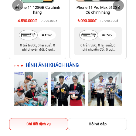
iPhone 11 128GB Cũ chính
iPhone 11 Pro Max 512GB
198 Hoàng Văn Thụ, Tân Sơn Nhất, Hồ Chí Minh (Tân Bình
hãng
Cũ chính hãng
cũ)
4.590.000đ
6.090.000đ
7.990.000đ
10.990.000đ
0 trả trước, 0 lãi suất, 0
0 trả trước, 0 lãi suất, 0
phí chuyển đổi, 0 gọi
phí chuyển đổi, 0 gọi
người thân
người thân
HÌNH ẢNH KHÁCH HÀNG
Chi tiết dịch vụ
Hỏi và đáp