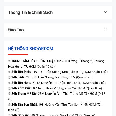
Thông Tin & Chính Sách
Đào Tạo
HỆ THỐNG SHOWROOM
TRUNG TÂM SỬA CHỮA - QUẬN 10:
260 Đường 3 Tháng 2, Phường
Hòa Hưng, TP. HCM
(Quận 10 cũ)
24h Tân Định:
249 -251 Trần Quang Khải, Tân Định, HCM (Quận 1 cũ)
24h Bình Phú:
733 Hậu Giang, Bình Phú, HCM (Quận 6 cũ)
24h Tân Hưng:
481A Nguyễn Thị Thập, Tân Hưng, HCM (Quận 7 cũ)
24h Xóm Củi:
507 Tùng Thiện Vương, Xóm Củi, HCM (Quận 8 cũ)
24h Trung Mỹ Tây:
23M Nguyễn Ảnh Thủ, Trung Mỹ Tây, HCM (Q.12
cũ)
24h Tân Sơn Nhất:
198 Hoàng Văn Thụ, Tân Sơn Nhất, HCM (Tân
Bình cũ)
24h Gò Vấp:
389 Quang Trung, Gò Vấp, HCM (Q. Gò Vấp cũ)