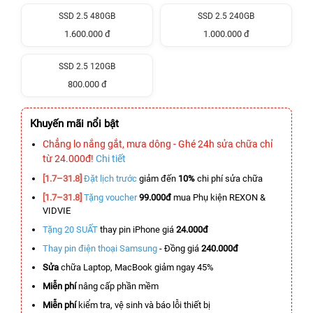
SSD 2.5 480GB
SSD 2.5 240GB
1.600.000 đ
1.000.000 đ
SSD 2.5 120GB
800.000 đ
Khuyến mãi nổi bật
Chẳng lo nắng gắt, mưa dông - Ghé 24h sửa chữa chỉ
từ 24.000đ!
Chi tiết
[1.7–31.8]
Đặt lịch trước
giảm đến
10%
chi phí sửa chữa
[1.7–31.8]
Tặng voucher
99.000đ
mua Phụ kiện REXON &
VIDVIE
Tặng 20 SUẤT
thay pin iPhone giá
24.000đ
Thay pin điện thoại Samsung
- Đồng giá
240.000đ
Sửa
chữa Laptop, MacBook giảm ngay 45%
Miễn phí
nâng cấp phần mềm
Miễn phí
kiểm tra, vệ sinh và báo lỗi thiết bị