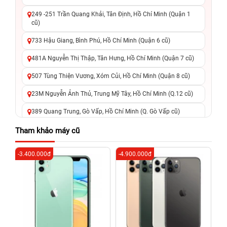
249 -251 Trần Quang Khải, Tân Định, Hồ Chí Minh (Quận 1
cũ)
733 Hậu Giang, Bình Phú, Hồ Chí Minh (Quận 6 cũ)
481A Nguyễn Thị Thập, Tân Hưng, Hồ Chí Minh (Quận 7 cũ)
507 Tùng Thiện Vương, Xóm Củi, Hồ Chí Minh (Quận 8 cũ)
23M Nguyễn Ảnh Thủ, Trung Mỹ Tây, Hồ Chí Minh (Q.12 cũ)
389 Quang Trung, Gò Vấp, Hồ Chí Minh (Q. Gò Vấp cũ)
625 - 625A Âu Cơ, Tân Phú, Hồ Chí Minh (Quận Tân Phú cũ)
Tham khảo máy cũ
326 Lê Văn Việt, Tăng Nhơn Phú, Hồ Chí Minh (Q.9 TP. Thủ
-3.400.000đ
-4.900.000đ
-3
Đức cũ)
256 Võ Văn Ngân, Thủ Đức, Hồ Chí Minh (Bình Thọ, TP. Thủ
Đức Cũ)
70 Nguyễn An Ninh, Dĩ An, Hồ Chí Minh (Bình Dương Cũ)
24h Vũng Tàu: 162A Ba Cu, Vũng Tàu, Hồ Chí Minh (TP. Vũng
Tàu cũ)