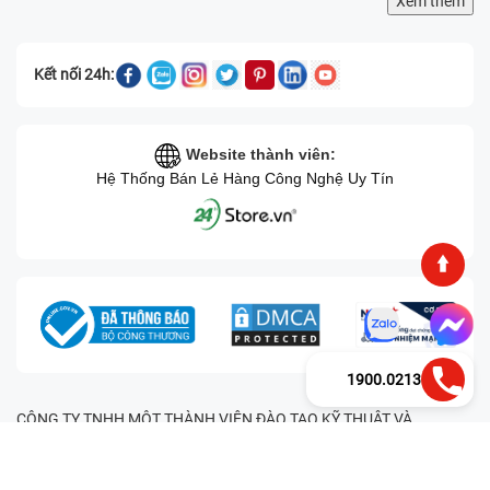
Xem thêm
Kết nối 24h:
Website thành viên:
Hệ Thống Bán Lẻ Hàng Công Nghệ Uy Tín
1900.0213
CÔNG TY TNHH MỘT THÀNH VIÊN ĐÀO TẠO KỸ THUẬT VÀ
THƯƠNG MẠI HAI BỐN GIỜ Mã số thuế: 0305245702 Địa chỉ:
122/12G Tạ uyên, Phường 4, Quận 11, Thành phố Hồ Chí Minh, Việt
Nam