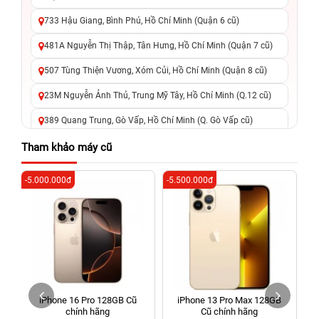
733 Hậu Giang, Bình Phú, Hồ Chí Minh (Quận 6 cũ)
481A Nguyễn Thị Thập, Tân Hưng, Hồ Chí Minh (Quận 7 cũ)
507 Tùng Thiện Vương, Xóm Củi, Hồ Chí Minh (Quận 8 cũ)
23M Nguyễn Ảnh Thủ, Trung Mỹ Tây, Hồ Chí Minh (Q.12 cũ)
389 Quang Trung, Gò Vấp, Hồ Chí Minh (Q. Gò Vấp cũ)
625 - 625A Âu Cơ, Tân Phú, Hồ Chí Minh (Quận Tân Phú cũ)
Tham khảo máy cũ
326 Lê Văn Việt, Tăng Nhơn Phú, Hồ Chí Minh (Q.9 TP. Thủ
-5.000.000đ
-5.500.000đ
-4
Đức cũ)
256 Võ Văn Ngân, Thủ Đức, Hồ Chí Minh (Bình Thọ, TP. Thủ
Đức Cũ)
70 Nguyễn An Ninh, Dĩ An, Hồ Chí Minh (Bình Dương Cũ)
24h Vũng Tàu: 162A Ba Cu, Vũng Tàu, Hồ Chí Minh (TP. Vũng
Tàu cũ)
iPhone 16 Pro 128GB Cũ
iPhone 13 Pro Max 128GB
198 Hoàng Văn Thụ, Tân Sơn Nhất, Hồ Chí Minh (Tân Bình
chính hãng
Cũ chính hãng
cũ)