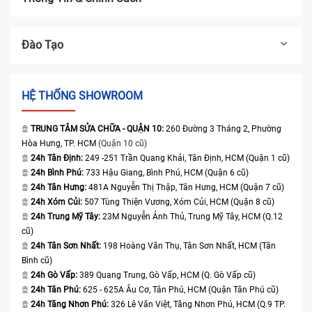
Đào Tạo
HỆ THỐNG SHOWROOM
TRUNG TÂM SỬA CHỮA - QUẬN 10:
260 Đường 3 Tháng 2, Phường
Hòa Hưng, TP. HCM
(Quận 10 cũ)
24h Tân Định:
249 -251 Trần Quang Khải, Tân Định, HCM (Quận 1 cũ)
24h Bình Phú:
733 Hậu Giang, Bình Phú, HCM (Quận 6 cũ)
24h Tân Hưng:
481A Nguyễn Thị Thập, Tân Hưng, HCM (Quận 7 cũ)
24h Xóm Củi:
507 Tùng Thiện Vương, Xóm Củi, HCM (Quận 8 cũ)
24h Trung Mỹ Tây:
23M Nguyễn Ảnh Thủ, Trung Mỹ Tây, HCM (Q.12
cũ)
24h Tân Sơn Nhất:
198 Hoàng Văn Thụ, Tân Sơn Nhất, HCM (Tân
Bình cũ)
24h Gò Vấp:
389 Quang Trung, Gò Vấp, HCM (Q. Gò Vấp cũ)
24h Tân Phú:
625 - 625A Âu Cơ, Tân Phú, HCM (Quận Tân Phú cũ)
24h Tăng Nhơn Phú:
326 Lê Văn Việt, Tăng Nhơn Phú, HCM (Q.9 TP.