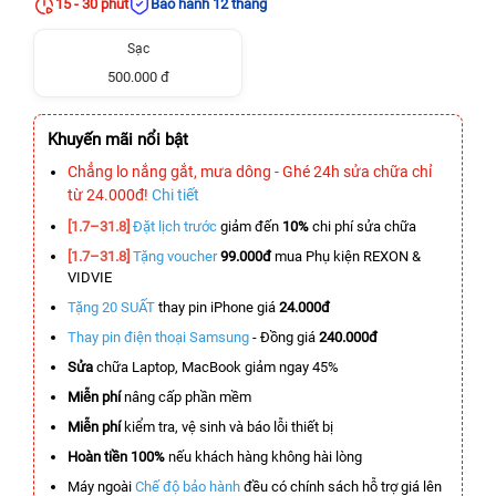
15 - 30 phút
Bảo hành 12 tháng
Sạc
500.000 đ
Khuyến mãi nổi bật
Chẳng lo nắng gắt, mưa dông - Ghé 24h sửa chữa chỉ
từ 24.000đ!
Chi tiết
[1.7–31.8]
Đặt lịch trước
giảm đến
10%
chi phí sửa chữa
[1.7–31.8]
Tặng voucher
99.000đ
mua Phụ kiện REXON &
VIDVIE
Tặng 20 SUẤT
thay pin iPhone giá
24.000đ
Thay pin điện thoại Samsung
- Đồng giá
240.000đ
Sửa
chữa Laptop, MacBook giảm ngay 45%
Miễn phí
nâng cấp phần mềm
Miễn phí
kiểm tra, vệ sinh và báo lỗi thiết bị
Hoàn tiền 100%
nếu khách hàng không hài lòng
Máy ngoài
Chế độ bảo hành
đều có chính sách hỗ trợ giá lên