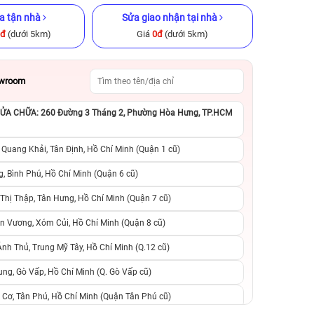
a tận nhà
Sửa giao nhận tại nhà
0đ
(dưới 5km)
Giá
0đ
(dưới 5km)
owroom
A CHỮA: 260 Đường 3 Tháng 2, Phường Hòa Hưng, TP.HCM
ũ chính hãng
iPhone 12 128GB Cũ chính hãng
iPhone 11 Pro M
chính h
 Quang Khải, Tân Định, Hồ Chí Minh (Quận 1 cũ)
.790.000đ
6.390.000đ
8.990.000đ
6.090.000đ
1
, Bình Phú, Hồ Chí Minh (Quận 6 cũ)
hị Thập, Tân Hưng, Hồ Chí Minh (Quận 7 cũ)
khi trả góp
0 trả trước, 0 lãi suất, 0 phí
0 trả trước, 0 lãi
n Vương, Xóm Củi, Hồ Chí Minh (Quận 8 cũ)
vo
chuyển đổi, 0 gọi người thân
chuyển đổi, 0 gọi
h Thủ, Trung Mỹ Tây, Hồ Chí Minh (Q.12 cũ)
ng, Gò Vấp, Hồ Chí Minh (Q. Gò Vấp cũ)
 Cơ, Tân Phú, Hồ Chí Minh (Quận Tân Phú cũ)