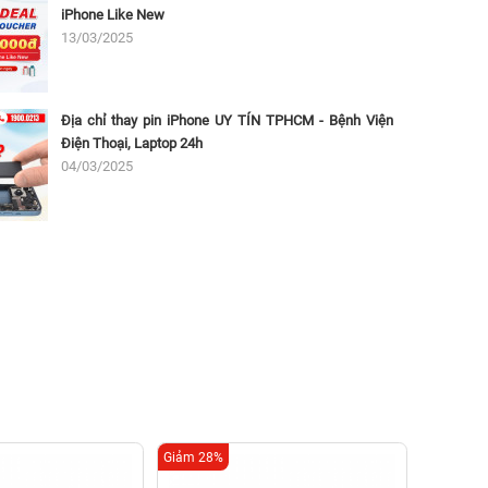
iPhone Like New
13/03/2025
Địa chỉ thay pin iPhone UY TÍN TPHCM - Bệnh Viện
Điện Thoại, Laptop 24h
04/03/2025
Giảm 28%
Giảm 16%
Thay s