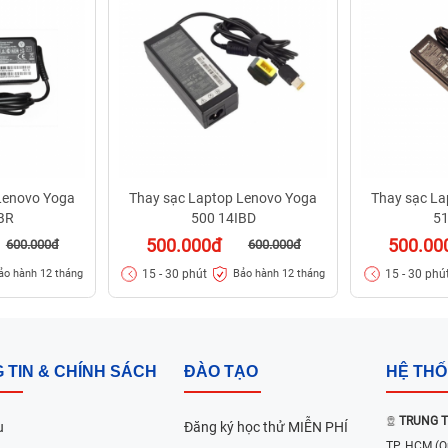
Lenovo Yoga
Thay sạc Laptop Lenovo Yoga
Thay sạc La
BR
500 14IBD
51
500.000đ
500.00
600.000đ
600.000đ
15 - 30 phút
15 - 30 phú
ảo hành 12 tháng
Bảo hành 12 tháng
 TIN & CHÍNH SÁCH
ĐÀO TẠO
HỆ TH
TRUNG T
u
Đăng ký học thử MIỄN PHÍ
TP. HCM
(Q