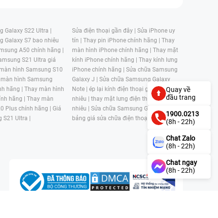
 Galaxy S22 Ultra |
Sửa điện thoại gần đây |
Sửa iPhone uy
g Galaxy S7 bao nhiêu
tín |
Thay pin iPhone chính hãng |
Thay
msung A50 chính hãng |
màn hình iPhone chính hãng |
Thay mặt
amsung S21 Ultra giá
kính iPhone chính hãng |
Thay kính lưng
 màn hình Samsung S10
iPhone chính hãng |
Sửa chữa Samsung
 màn hình Samsung
Galaxy J |
Sửa chữa Samsung Galaxy
nh hãng |
Thay màn hình
Note |
ép lại kính điện thoại giá bao
Quay về
đầu trang
nh hãng |
Thay màn
nhiêu |
thay mặt lưng điện thoại giá bao
0 Plus chính hãng |
Giá
nhiêu |
Sửa chữa Samsung Galaxy S |
1900.0213
 S21 Ultra |
bảng giá sửa chữa điện thoại samsung |
(8h - 22h)
Chat Zalo
(8h - 22h)
Chat ngay
(8h - 22h)
n, Phường 4, Quận 11, Thành phố Hồ Chí Minh, Việt Nam