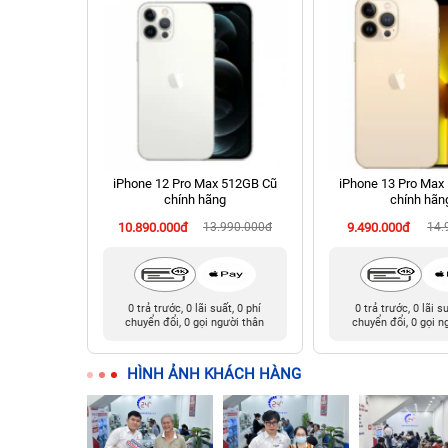
 Cũ chính
iPhone 12 Pro Max 512GB Cũ
iPhone 13 Pro Max
chính hãng
chính hãn
90.000đ
10.890.000đ
13.990.000đ
9.490.000đ
14.
t, 0 phí
0 trả trước, 0 lãi suất, 0 phí
0 trả trước, 0 lãi s
ười thân
chuyển đổi, 0 gọi người thân
chuyển đổi, 0 gọi n
HÌNH ẢNH KHÁCH HÀNG