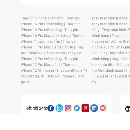
Thay pin iPhone 13 thường |
Thay pin
Thay màn hình iPhone 15
iPhone 16 Plus chính hãng |
Thay pin
Thay màn hình iPhone 1
iPhone 16 Pro chính hãng |
Thay pin
hãng |
Thay màn hình iP
iPhone 16 Pro Max chính hãng |
Thay pin
chính hãng |
Thay màn h
iPhone 11 bao nhiêu tiền |
Thay pin
Plus giá rẻ |
Dịch vụ tha
iPhone 11 Pro Max giá bao nhiêu |
Thay
iPhone 16 Pro |
Thay pi
pin iPhone 12 giá bao nhiêu |
Thay pin
S20 Plus |
Thay màn hìn
iPhone 12 Pro chính hãng |
Thay pin
chính hãng |
thay màn h
iPhone 12 Pro Max giá rẻ |
Thay pin
bao nhiêu tiền |
Giá thay
iPhone 12 Mini giá rẻ |
Thay pin iPhone 14
Pro Max chính hãng |
Th
Pro Max giá rẻ |
Thay pin iPhone 13 Mini
Plus giá rẻ |
Thay pin iP
giá rẻ |
rẻ |
Kết nối 24h:
CÔNG TY TNHH MỘT THÀNH VIÊN ĐÀO TẠO KỸ THUẬT VÀ THƯƠN