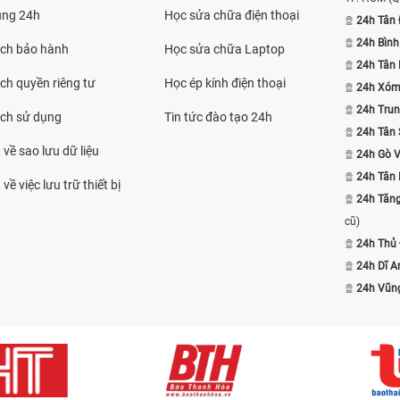
ụng 24h
Học sửa chữa điện thoại
24h Tân 
24h Bình
ách bảo hành
Học sửa chữa Laptop
24h Tân
ch quyền riêng tư
Học ép kính điện thoại
24h Xóm
24h Trun
ách sử dụng
Tin tức đào tạo 24h
24h Tân 
 về sao lưu dữ liệu
24h Gò 
24h Tân
về việc lưu trữ thiết bị
24h Tăn
cũ)
24h Thủ
24h Dĩ A
24h Vũn