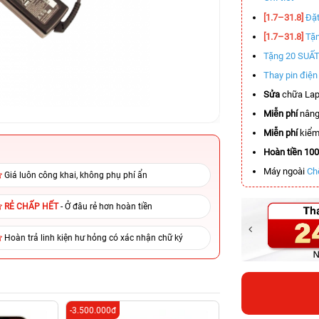
[1.7–31.8]
Đặt
[1.7–31.8]
Tặn
Tặng 20 SUẤ
Thay pin điệ
Sửa
chữa Lap
Miễn phí
nâng
Miễn phí
kiểm 
Hoàn tiền 10
Máy ngoài
Ch
Giá luôn công khai, không phụ phí ẩn
RẺ CHẤP HẾT
- Ở đâu rẻ hơn hoàn tiền
Hoàn trả linh kiện hư hỏng có xác nhận chữ ký
-3.500.000đ
-5.800.000đ