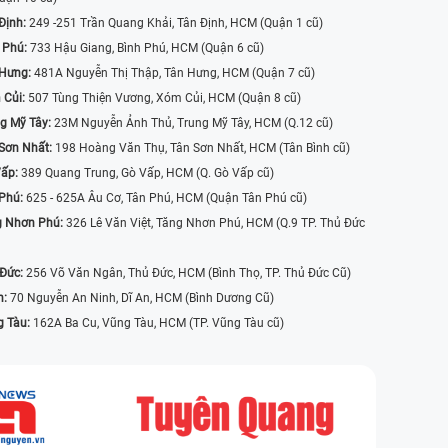
Định:
249 -251 Trần Quang Khải, Tân Định, HCM (Quận 1 cũ)
 Phú:
733 Hậu Giang, Bình Phú, HCM (Quận 6 cũ)
 Hưng:
481A Nguyễn Thị Thập, Tân Hưng, HCM (Quận 7 cũ)
 Củi:
507 Tùng Thiện Vương, Xóm Củi, HCM (Quận 8 cũ)
g Mỹ Tây:
23M Nguyễn Ảnh Thủ, Trung Mỹ Tây, HCM (Q.12 cũ)
Sơn Nhất:
198 Hoàng Văn Thụ, Tân Sơn Nhất, HCM (Tân Bình cũ)
Vấp:
389 Quang Trung, Gò Vấp, HCM (Q. Gò Vấp cũ)
 Phú:
625 - 625A Âu Cơ, Tân Phú, HCM (Quận Tân Phú cũ)
g Nhơn Phú:
326 Lê Văn Việt, Tăng Nhơn Phú, HCM (Q.9 TP. Thủ Đức
 Đức:
256 Võ Văn Ngân, Thủ Đức, HCM (Bình Thọ, TP. Thủ Đức Cũ)
n:
70 Nguyễn An Ninh, Dĩ An, HCM (Bình Dương Cũ)
g Tàu:
162A Ba Cu, Vũng Tàu, HCM (TP. Vũng Tàu cũ)