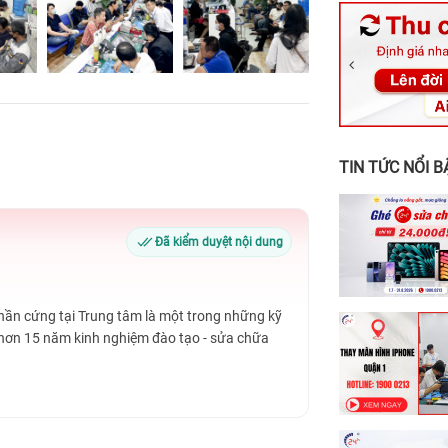
326 Lê Văn Vi
256 Võ Văn Ng
70 Nguyễn An 
24h Vũng Tàu:
198 Hoàng Văn
TIN TỨC NỔI B
Đã kiểm duyệt nội dung
Phần cứng tại Trung tâm là một trong những kỹ
 hơn 15 năm kinh nghiệm đào tạo - sửa chữa