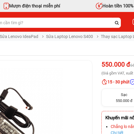
Mượn điện thoại miễn phí
Hoàn tiền 100%
Sửa Lenovo IdeaPad
Sửa Laptop Lenovo S400
Thay sạc Laptop 
550.000 đ
6
(Giá gồm VAT, xuất 
15 - 30 phút
Sạc
550.000 đ
Khuyến mãi nổ
Chẳng lo nắ
Chi tiết