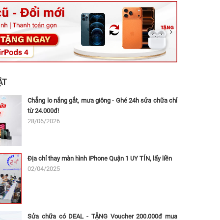
ệt, Tăng Nhơn Phú, Hồ Chí Minh (Q.9 TP. Thủ Đức cũ)
ân, Thủ Đức, Hồ Chí Minh (Bình Thọ, TP. Thủ Đức Cũ)
Ninh, Dĩ An, Hồ Chí Minh (Bình Dương Cũ)
 162A Ba Cu, Vũng Tàu, Hồ Chí Minh (TP. Vũng Tàu cũ)
 Thụ, Tân Sơn Nhất, Hồ Chí Minh (Tân Bình cũ)
ẬT
Chẳng lo nắng gắt, mưa giông - Ghé 24h sửa chữa chỉ
từ 24.000đ!
28/06/2026
Địa chỉ thay màn hình iPhone Quận 1 UY TÍN, lấy liền
02/04/2025
Sửa chữa có DEAL - TẶNG Voucher 200.000đ mua