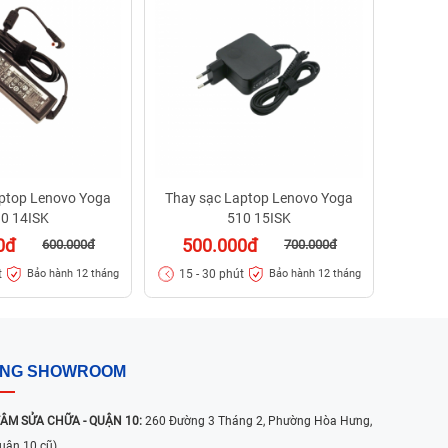
70
15 - 
ptop Lenovo Yoga
Thay sạc Laptop Lenovo Yoga
0 14ISK
510 15ISK
0đ
500.000đ
600.000đ
700.000đ
t
15 - 30 phút
Bảo hành 12 tháng
Bảo hành 12 tháng
ỐNG SHOWROOM
ÂM SỬA CHỮA - QUẬN 10:
260 Đường 3 Tháng 2, Phường Hòa Hưng,
uận 10 cũ)