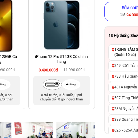
Sửa chữ
Giá
24.00
13
Hệ thống Sh
TRUNG TÂM SỬ
(Quận 10 cũ)
 128GB Cũ
iPhone 12 Pro 512GB Cũ chính
iPhone 12 256GB C
g
hãng
249 -251 Trần
990.000đ
8.490.000đ
11.990.000đ
6.990.000đ
12
733 Hậu Giang
481A Nguyễn T
uất, 0 phí
0 trả trước, 0 lãi suất, 0 phí
Giảm đến 200.000đ 
507 Tùng Thiệ
gười thân
chuyển đổi, 0 gọi người thân
qua Kredi
23M Nguyễn Ản
389 Quang Tru
625 - 625A Âu