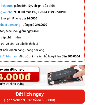
 lịch trước
giảm đến
10%
chi phí sửa chữa
g voucher
99.000đ
mua Phụ kiện REXON & VIDVIE
T
thay pin iPhone giá
24.000đ
n thoại Samsung
- Đồng giá
240.000đ
top, MacBook giảm ngay 45%
 cấp phần mềm
tra, vệ sinh và báo lỗi thiết bị
0%
nếu khách hàng không hài lòng
ế độ bảo hành
đều có chính sách hỗ trợ giá lên đến
300.000đ
Đặt lịch ngay
(Tặng Voucher 10% tối đa 50.000đ)
-2.600.000đ
-4.900.000đ