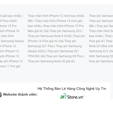
 giá bao nhiêu |
Thay màn hình iPhone 12 mini bao nhiêu
Thay pin Samsung
5 Plus chính
tiền |
Thay màn hình iPhone 13 mini giá
Thay pin Samsun
hone 15 Pro
bao nhiêu |
thay màn hình iPhone 15 Pro
tiền |
Thay pin Sa
ình iPhone 16
Max giá rẻ |
Giá Thay pin Samsung S22 |
Thay màn hình S
y màn hình
Thay pin Samsung Note 8 HCM |
Thay pin
bao nhiêu |
Thay
n Samsung Galaxy
iPhone 14 Plus giá rẻ |
Giá Thay pin
Plus giá rẻ |
Thay
h iPhone 12
Samsung S21 Plus |
Thay pin Samsung
Note 20 Ultra chí
ình iPhone 13
Galaxy A02s |
Thay pin Samsung S21
Samsung A12 chí
 pin iPhone 13
TPHCM |
Giá Thay pin Samsung S9 Plus |
hình Samsung S2
ay pin iPhone 15
Thay pin Samsung Note 20 giá rẻ |
thay pin Samsung
hone 11 Pro giá
Hệ Thống Bán Lẻ Hàng Công Nghệ Uy Tín
Website thành viên:
G MẠI HAI BỐN GIỜ Mã số thuế: 0305245702 Địa chỉ: 122/12G Tạ uyê