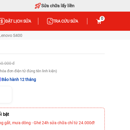
Sửa chữa lấy liền
0
ĐẶT LỊCH SỬA
TRA CỨU SỬA
Lenovo S400
60.000 đ
hóa đơn điện tử đúng tên linh kiện)
Bảo hành 12 tháng
i bật
ng gắt, mưa dông - Ghé 24h sửa chữa chỉ từ 24.000đ!