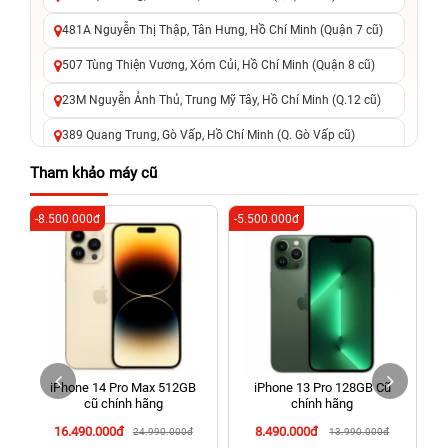
481A Nguyễn Thị Thập, Tân Hưng, Hồ Chí Minh (Quận 7 cũ)
507 Tùng Thiện Vương, Xóm Củi, Hồ Chí Minh (Quận 8 cũ)
23M Nguyễn Ảnh Thủ, Trung Mỹ Tây, Hồ Chí Minh (Q.12 cũ)
389 Quang Trung, Gò Vấp, Hồ Chí Minh (Q. Gò Vấp cũ)
625 - 625A Âu Cơ, Tân Phú, Hồ Chí Minh (Quận Tân Phú cũ)
Tham khảo máy cũ
326 Lê Văn Việt, Tăng Nhơn Phú, Hồ Chí Minh (Q.9 TP. Thủ
-8.500.000đ
-5.500.000đ
-4
Đức cũ)
256 Võ Văn Ngân, Thủ Đức, Hồ Chí Minh (Bình Thọ, TP. Thủ
Đức Cũ)
70 Nguyễn An Ninh, Dĩ An, Hồ Chí Minh (Bình Dương Cũ)
24h Vũng Tàu: 162A Ba Cu, Vũng Tàu, Hồ Chí Minh (TP. Vũng
Tàu cũ)
iPhone 14 Pro Max 512GB
iPhone 13 Pro 128GB Cũ
198 Hoàng Văn Thụ, Tân Sơn Nhất, Hồ Chí Minh (Tân Bình
cũ chính hãng
chính hãng
cũ)
16.490.000đ
8.490.000đ
24.990.000đ
13.990.000đ