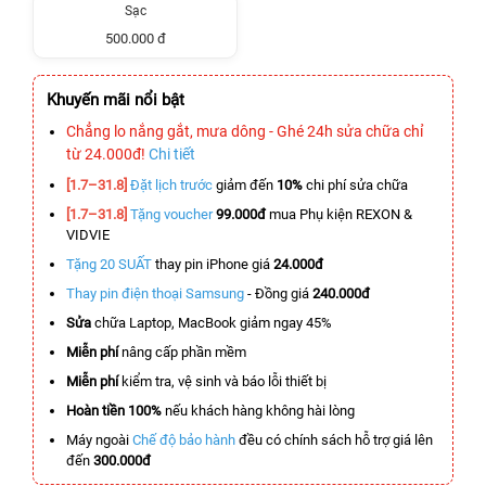
Sạc
500.000 đ
Khuyến mãi nổi bật
Chẳng lo nắng gắt, mưa dông - Ghé 24h sửa chữa chỉ
từ 24.000đ!
Chi tiết
[1.7–31.8]
Đặt lịch trước
giảm đến
10%
chi phí sửa chữa
[1.7–31.8]
Tặng voucher
99.000đ
mua Phụ kiện REXON &
VIDVIE
Tặng 20 SUẤT
thay pin iPhone giá
24.000đ
Thay pin điện thoại Samsung
- Đồng giá
240.000đ
Sửa
chữa Laptop, MacBook giảm ngay 45%
Miễn phí
nâng cấp phần mềm
Miễn phí
kiểm tra, vệ sinh và báo lỗi thiết bị
Hoàn tiền 100%
nếu khách hàng không hài lòng
Máy ngoài
Chế độ bảo hành
đều có chính sách hỗ trợ giá lên
đến
300.000đ