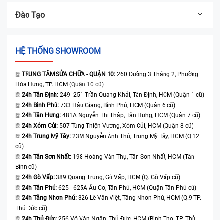
Đào Tạo
HỆ THỐNG SHOWROOM
TRUNG TÂM SỬA CHỮA - QUẬN 10:
260 Đường 3 Tháng 2, Phường
Hòa Hưng, TP. HCM
(Quận 10 cũ)
24h Tân Định:
249 -251 Trần Quang Khải, Tân Định, HCM (Quận 1 cũ)
24h Bình Phú:
733 Hậu Giang, Bình Phú, HCM (Quận 6 cũ)
24h Tân Hưng:
481A Nguyễn Thị Thập, Tân Hưng, HCM (Quận 7 cũ)
24h Xóm Củi:
507 Tùng Thiện Vương, Xóm Củi, HCM (Quận 8 cũ)
24h Trung Mỹ Tây:
23M Nguyễn Ảnh Thủ, Trung Mỹ Tây, HCM (Q.12
cũ)
24h Tân Sơn Nhất:
198 Hoàng Văn Thụ, Tân Sơn Nhất, HCM (Tân
Bình cũ)
24h Gò Vấp:
389 Quang Trung, Gò Vấp, HCM (Q. Gò Vấp cũ)
24h Tân Phú:
625 - 625A Âu Cơ, Tân Phú, HCM (Quận Tân Phú cũ)
24h Tăng Nhơn Phú:
326 Lê Văn Việt, Tăng Nhơn Phú, HCM (Q.9 TP.
Thủ Đức cũ)
24h Thủ Đức:
256 Võ Văn Ngân, Thủ Đức, HCM (Bình Thọ, TP. Thủ