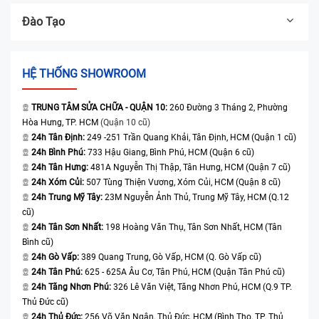
Đào Tạo
HỆ THỐNG SHOWROOM
TRUNG TÂM SỬA CHỮA - QUẬN 10:
260 Đường 3 Tháng 2, Phường
Hòa Hưng, TP. HCM
(Quận 10 cũ)
24h Tân Định:
249 -251 Trần Quang Khải, Tân Định, HCM (Quận 1 cũ)
24h Bình Phú:
733 Hậu Giang, Bình Phú, HCM (Quận 6 cũ)
24h Tân Hưng:
481A Nguyễn Thị Thập, Tân Hưng, HCM (Quận 7 cũ)
24h Xóm Củi:
507 Tùng Thiện Vương, Xóm Củi, HCM (Quận 8 cũ)
24h Trung Mỹ Tây:
23M Nguyễn Ảnh Thủ, Trung Mỹ Tây, HCM (Q.12
cũ)
24h Tân Sơn Nhất:
198 Hoàng Văn Thụ, Tân Sơn Nhất, HCM (Tân
Bình cũ)
24h Gò Vấp:
389 Quang Trung, Gò Vấp, HCM (Q. Gò Vấp cũ)
24h Tân Phú:
625 - 625A Âu Cơ, Tân Phú, HCM (Quận Tân Phú cũ)
24h Tăng Nhơn Phú:
326 Lê Văn Việt, Tăng Nhơn Phú, HCM (Q.9 TP.
Thủ Đức cũ)
24h Thủ Đức:
256 Võ Văn Ngân, Thủ Đức, HCM (Bình Thọ, TP. Thủ