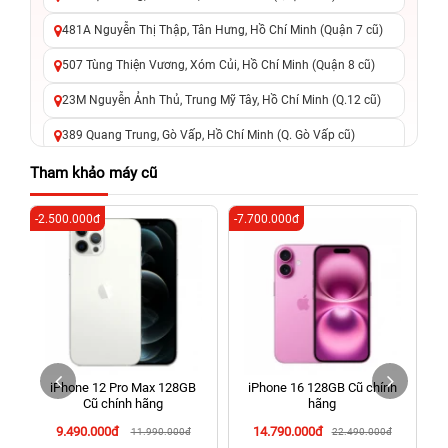
481A Nguyễn Thị Thập, Tân Hưng, Hồ Chí Minh (Quận 7 cũ)
507 Tùng Thiện Vương, Xóm Củi, Hồ Chí Minh (Quận 8 cũ)
23M Nguyễn Ảnh Thủ, Trung Mỹ Tây, Hồ Chí Minh (Q.12 cũ)
389 Quang Trung, Gò Vấp, Hồ Chí Minh (Q. Gò Vấp cũ)
625 - 625A Âu Cơ, Tân Phú, Hồ Chí Minh (Quận Tân Phú cũ)
Tham khảo máy cũ
326 Lê Văn Việt, Tăng Nhơn Phú, Hồ Chí Minh (Q.9 TP. Thủ
-2.500.000đ
-7.700.000đ
-6
Đức cũ)
256 Võ Văn Ngân, Thủ Đức, Hồ Chí Minh (Bình Thọ, TP. Thủ
Đức Cũ)
70 Nguyễn An Ninh, Dĩ An, Hồ Chí Minh (Bình Dương Cũ)
24h Vũng Tàu: 162A Ba Cu, Vũng Tàu, Hồ Chí Minh (TP. Vũng
Tàu cũ)
iPhone 12 Pro Max 128GB
iPhone 16 128GB Cũ chính
198 Hoàng Văn Thụ, Tân Sơn Nhất, Hồ Chí Minh (Tân Bình
Cũ chính hãng
hãng
cũ)
9.490.000đ
14.790.000đ
11.990.000đ
22.490.000đ