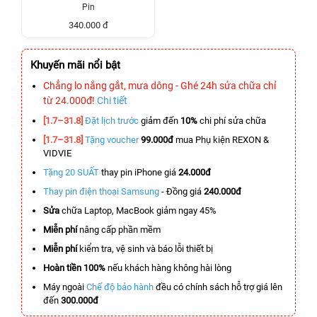
Pin
340.000 đ
Khuyến mãi nổi bật
Chẳng lo nắng gắt, mưa dông - Ghé 24h sửa chữa chỉ
từ 24.000đ!
Chi tiết
[1.7–31.8]
Đặt lịch trước
giảm đến
10%
chi phí sửa chữa
[1.7–31.8]
Tặng voucher
99.000đ
mua Phụ kiện REXON &
VIDVIE
Tặng 20 SUẤT
thay pin iPhone giá
24.000đ
Thay pin điện thoại Samsung
- Đồng giá
240.000đ
Sửa
chữa Laptop, MacBook giảm ngay 45%
Miễn phí
nâng cấp phần mềm
Miễn phí
kiểm tra, vệ sinh và báo lỗi thiết bị
Hoàn tiền 100%
nếu khách hàng không hài lòng
Máy ngoài
Chế độ bảo hành
đều có chính sách hỗ trợ giá lên
đến
300.000đ