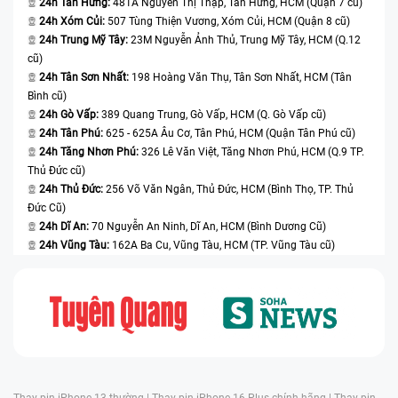
24h Tân Hưng:
481A Nguyễn Thị Thập, Tân Hưng, HCM (Quận 7 cũ)
24h Xóm Củi:
507 Tùng Thiện Vương, Xóm Củi, HCM (Quận 8 cũ)
24h Trung Mỹ Tây:
23M Nguyễn Ảnh Thủ, Trung Mỹ Tây, HCM (Q.12
cũ)
24h Tân Sơn Nhất:
198 Hoàng Văn Thụ, Tân Sơn Nhất, HCM (Tân
Bình cũ)
24h Gò Vấp:
389 Quang Trung, Gò Vấp, HCM (Q. Gò Vấp cũ)
24h Tân Phú:
625 - 625A Âu Cơ, Tân Phú, HCM (Quận Tân Phú cũ)
Dấu hiệu bạn nên thay pin Xiaomi Redmi 9T
24h Tăng Nhơn Phú:
326 Lê Văn Việt, Tăng Nhơn Phú, HCM (Q.9 TP.
Thủ Đức cũ)
Hãy để ý xem Xiaomi Redmi 9T của bạn có những biểu
24h Thủ Đức:
256 Võ Văn Ngân, Thủ Đức, HCM (Bình Thọ, TP. Thủ
Đức Cũ)
hiện này không nhé!
24h Dĩ An:
70 Nguyễn An Ninh, Dĩ An, HCM (Bình Dương Cũ)
Thời gian sử dụng pin giảm:
Nếu bạn thấy thời gian
24h Vũng Tàu:
162A Ba Cu, Vũng Tàu, HCM (TP. Vũng Tàu cũ)
sử dụng pin của điện thoại Xiaomi Redmi 9T giảm
đi đáng kể, bạn phải sạc pin thường xuyên hơn so
với trước đây, điều này có thể là dấu hiệu rằng pin
đã bắt đầu mất hiệu suất.
Thiết bị báo pin ảo:
Nếu điện thoại của bạn đột ngột
hết pin khi vẫn còn ở mức sạc cao, máy hiển thị còn
Thay pin iPhone 13 thường |
Thay pin iPhone 16 Plus chính hãng |
Thay pin