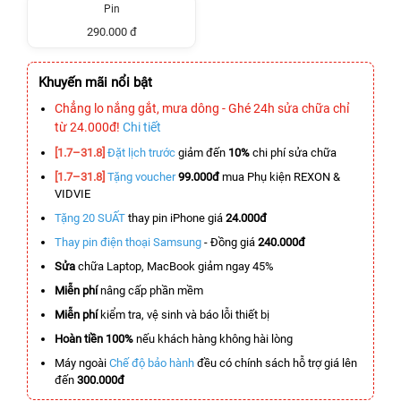
Pin
290.000 đ
Khuyến mãi nổi bật
Chẳng lo nắng gắt, mưa dông - Ghé 24h sửa chữa chỉ
từ 24.000đ!
Chi tiết
[1.7–31.8]
Đặt lịch trước
giảm đến
10%
chi phí sửa chữa
[1.7–31.8]
Tặng voucher
99.000đ
mua Phụ kiện REXON &
VIDVIE
Tặng 20 SUẤT
thay pin iPhone giá
24.000đ
Thay pin điện thoại Samsung
- Đồng giá
240.000đ
Sửa
chữa Laptop, MacBook giảm ngay 45%
Miễn phí
nâng cấp phần mềm
Miễn phí
kiểm tra, vệ sinh và báo lỗi thiết bị
Hoàn tiền 100%
nếu khách hàng không hài lòng
Máy ngoài
Chế độ bảo hành
đều có chính sách hỗ trợ giá lên
đến
300.000đ