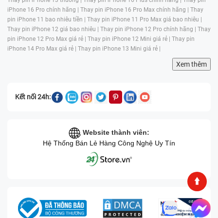
5% hoặc 10% thì tự động tắt nguồn nhưng mà mở
iPhone 16 Pro chính hãng |
Thay pin iPhone 16 Pro Max chính hãng |
Thay
lên lại thì báo pin đầy. Pin hiện đầy 100%, nhưng
pin iPhone 11 bao nhiêu tiền |
Thay pin iPhone 11 Pro Max giá bao nhiêu |
mà dùng được tầm 5 phút thì chỉ còn 40%. Pin đang
Thay pin iPhone 12 giá bao nhiêu |
Thay pin iPhone 12 Pro chính hãng |
Thay
ở một mức nào đó nhưng dùng hoài pin mà không
pin iPhone 12 Pro Max giá rẻ |
Thay pin iPhone 12 Mini giá rẻ |
Thay pin
iPhone 14 Pro Max giá rẻ |
Thay pin iPhone 13 Mini giá rẻ |
giảm, hoặc nhanh hết pin sau khi sạc đầy, đó có thể
là một dấu hiệu rõ ràng rằng pin đang bị hỏng.
Xem thêm
Pin nhanh chóng nóng lên:
Nếu pin của Xiaomi
Redmi 9T nhanh chóng nóng lên khi sử dụng hoặc
Kết nối 24h:
sạc, điều này có thể là dấu hiệu của việc pin có vấn
đề và cần thay pin nhanh chóng.
Máy tự khởi động lại hoặc tắt máy đột ngột:
Pin yếu
Website thành viên:
có thể gây ra các vấn đề như khởi động lại bất
Hệ Thống Bán Lẻ Hàng Công Nghệ Uy Tín
thường hoặc tắt máy bất ngờ khi dung lượng pin
chưa cạn kiệt.
Hiệu suất thiết bị giảm đi:
Hiệu suất của Xiaomi
Redmi 9T giảm đi đáng kể, như lag, đơ hoặc khó
khăn trong việc chạy các ứng dụng và tác vụ cũng
có thể do pin không còn hoạt động tốt.