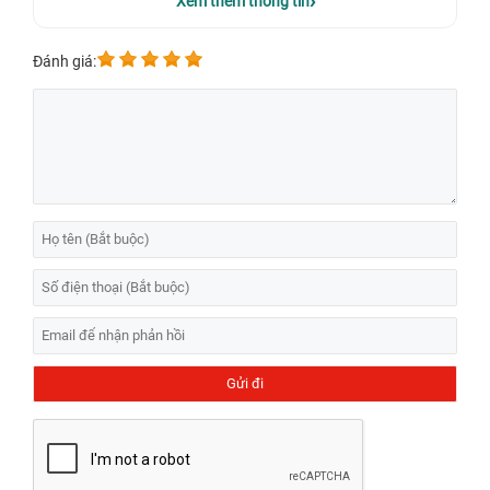
Xem thêm thông tin
Đánh giá:
Thay pin Xiaomi Redmi 9T hàng ZIN chính hãng
uy tín GIÁ RẺ
Redmi 9T là dòng điện thoại có hiệu năng đỉnh cao,
thời lượng pin lâu dài cực kỳ phù hợp với các game
thủ. Tuy nhiên, sau thời gian sử dụng, pin Redmi 9T
chính hãng có thể giảm hiệu suất và không còn hoạt
động tốt như ban đầu. Bệnh Viện Điện Thoại, Laptop
24h cung cấp dịch vụ thay pin Xiaomi Redmi 9T, giúp