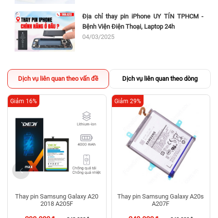
không còn đủ năng lượng để duy trì hoạt động và bảo
vệ dữ liệu quan trọng của bạn.
Địa chỉ thay pin iPhone UY TÍN TPHCM -
Bệnh Viện Điện Thoại, Laptop 24h
Khi bạn gặp phải ít nhất một trong những dấu hiệu
04/03/2025
trên, đó là thời điểm thích hợp để thay pin Samsung
Galaxy Z Flip F700 của bạn. Việc thay pin sẽ giúp điện
thoại hoạt động trơn tru hơn và đảm bảo bạn không
Dịch vụ liên quan theo vấn đề
Dịch vụ liên quan theo dòng
bỏ lỡ bất kỳ cuộc gọi hay tin nhắn quan trọng nào. Để
thay pin, bạn có thể đến một trung tâm dịch vụ chính
Giảm 16%
Giảm 29%
hãng hoặc liên hệ với nhà cung cấp điệnthoại để được
tư vấn và thực hiện quá trình thay pin chính xác.
Thay pin Samsung Galaxy A20
Thay pin Samsung Galaxy A20s
2018 A205F
A207F