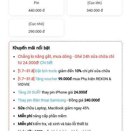
Pin
(Cục lớn)
440.000 đ
340.000 đ
(Cục nhỏ)
290.000 đ
Khuyến mãi nổi bật
Chẳng lo nắng gắt, mưa dông - Ghé 24h sửa chữa chỉ
từ 24.000đ!
Chi tiết
[1.7–31.8]
Đặt lịch trước
giảm đến
10%
chi phí sửa chữa
[1.7–31.8]
Tặng voucher
99.000đ
mua Phụ kiện REXON &
VIDVIE
Tặng 20 SUẤT
thay pin iPhone giá
24.000đ
Thay pin điện thoại Samsung
- Đồng giá
240.000đ
Sửa
chữa Laptop, MacBook giảm ngay 45%
Miễn phí
nâng cấp phần mềm
Miễn phí
kiểm tra, vệ sinh và báo lỗi thiết bị