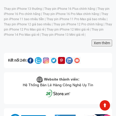
Điện thoại Samsung Galaxy Z Flip F700 hỗ trợ sạc
nhanh và sạc không dây, vì vậy, việc sử dụng các sạc
Thay pin iPhone 13 thường |
Thay pin iPhone 16 Plus chính hãng |
Thay pin
iPhone 16 Pro chính hãng |
Thay pin iPhone 16 Pro Max chính hãng |
Thay
không tương thích hoặc không đủ công suất có thể
pin iPhone 11 bao nhiêu tiền |
Thay pin iPhone 11 Pro Max giá bao nhiêu |
gây ra vấn đề với pin.
Thay pin iPhone 12 giá bao nhiêu |
Thay pin iPhone 12 Pro chính hãng |
Thay
pin iPhone 12 Pro Max giá rẻ |
Thay pin iPhone 12 Mini giá rẻ |
Thay pin
Nhiệt độ môi trường:
Nhiệt độ môi trường cũng có thể
iPhone 14 Pro Max giá rẻ |
Thay pin iPhone 13 Mini giá rẻ |
ảnh hưởng đến hiệu suất và tuổi thọ pin. Pin lithium-
Xem thêm
ion hoạt động tốt nhất ở nhiệt độ từ 20 đến 25 độ
Celsius. Khi sử dụng điện thoại ở môi trường quá nóng
hoặc quá lạnh, pin có thể hoạt động không hiệu quả và
Kết nối 24h:
mất điện nhanh hơn. Điều này thường xảy ra khi sử
dụng điện thoại trong thời tiết nắng nóng, hoặc để điện
thoại trong xe hơi nắng nóng. Nhiệt độ quá cao cũng
Website thành viên:
có thể gây hại trực tiếp đến pin và làm giảm tuổi thọ
Hệ Thống Bán Lẻ Hàng Công Nghệ Uy Tín
của nó.
Lỗi phần cứng:
Một số trường hợp, tình trạng chai pin
có thể do lỗi phần cứng trên điện thoại. Các linh kiện
bên trong điện thoại, bao gồm chip quản lý pin, có thể