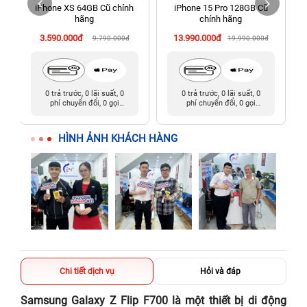
iPhone XS 64GB Cũ chính
iPhone 15 Pro 128GB Cũ
198 Hoàng Văn Thụ, Tân Sơn Nhất, Hồ Chí Minh (Tân Bình
hãng
chính hãng
cũ)
3.590.000đ
13.990.000đ
9.790.000đ
19.990.000đ
0 trả trước, 0 lãi suất, 0
0 trả trước, 0 lãi suất, 0
phí chuyển đổi, 0 gọi
phí chuyển đổi, 0 gọi
người thân
người thân
HÌNH ẢNH KHÁCH HÀNG
Chi tiết dịch vụ
Hỏi và đáp
Samsung Galaxy Z Flip F700 là một thiết bị di động