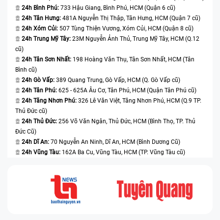
phụ thuộc vào cách sử dụng và quản lý pin của người
24h Bình Phú:
733 Hậu Giang, Bình Phú, HCM (Quận 6 cũ)
dùng.
24h Tân Hưng:
481A Nguyễn Thị Thập, Tân Hưng, HCM (Quận 7 cũ)
24h Xóm Củi:
507 Tùng Thiện Vương, Xóm Củi, HCM (Quận 8 cũ)
Sử dụng pin không đúng cách:
Cách sử dụng và quản
24h Trung Mỹ Tây:
23M Nguyễn Ảnh Thủ, Trung Mỹ Tây, HCM (Q.12
lý pin cũng có thể ảnh hưởng đến tuổi thọ và hiệu suất
cũ)
pin. Việc sạc pin quá lâu hoặc để pin hoàn toàn hết
24h Tân Sơn Nhất:
198 Hoàng Văn Thụ, Tân Sơn Nhất, HCM (Tân
Bình cũ)
điện trước khi sạc lại có thể gây căng cơ của pin và
24h Gò Vấp:
389 Quang Trung, Gò Vấp, HCM (Q. Gò Vấp cũ)
làm giảm tuổi thọ. Điều này đặc biệt quan trọng với pin
24h Tân Phú:
625 - 625A Âu Cơ, Tân Phú, HCM (Quận Tân Phú cũ)
lithium-ion, vì việc để pin hoàn toàn hết điện thường
24h Tăng Nhơn Phú:
326 Lê Văn Việt, Tăng Nhơn Phú, HCM (Q.9 TP.
không được khuyến nghị. Ngoài ra, việc sử dụng các
Thủ Đức cũ)
phụ kiện không chính hãng hoặc không đảm bảo chất
24h Thủ Đức:
256 Võ Văn Ngân, Thủ Đức, HCM (Bình Thọ, TP. Thủ
Đức Cũ)
lượng cũng có thể gây hại cho pin và làm giảm hiệu
24h Dĩ An:
70 Nguyễn An Ninh, Dĩ An, HCM (Bình Dương Cũ)
suất hoạt động của nó.
24h Vũng Tàu:
162A Ba Cu, Vũng Tàu, HCM (TP. Vũng Tàu cũ)
Quá trình sạc không hiệu quả:
Việc sạc pin không
đúng cách hoặc sử dụng sạc không đúng công suất
cũng có thể gây chai pin. Sử dụng sạc không đúng
công suất hoặc không đảm bảo điện áp và dòng điện
phù hợp có thể làm hỏng pin hoặc không sạc đầy đủ.