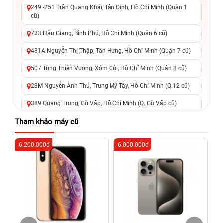
249 -251 Trần Quang Khải, Tân Định, Hồ Chí Minh (Quận 1
cũ)
733 Hậu Giang, Bình Phú, Hồ Chí Minh (Quận 6 cũ)
481A Nguyễn Thị Thập, Tân Hưng, Hồ Chí Minh (Quận 7 cũ)
507 Tùng Thiện Vương, Xóm Củi, Hồ Chí Minh (Quận 8 cũ)
23M Nguyễn Ảnh Thủ, Trung Mỹ Tây, Hồ Chí Minh (Q.12 cũ)
389 Quang Trung, Gò Vấp, Hồ Chí Minh (Q. Gò Vấp cũ)
625 - 625A Âu Cơ, Tân Phú, Hồ Chí Minh (Quận Tân Phú cũ)
Tham khảo máy cũ
326 Lê Văn Việt, Tăng Nhơn Phú, Hồ Chí Minh (Q.9 TP. Thủ
-6.200.000đ
-6.000.000đ
-2
Đức cũ)
256 Võ Văn Ngân, Thủ Đức, Hồ Chí Minh (Bình Thọ, TP. Thủ
Đức Cũ)
70 Nguyễn An Ninh, Dĩ An, Hồ Chí Minh (Bình Dương Cũ)
24h Vũng Tàu: 162A Ba Cu, Vũng Tàu, Hồ Chí Minh (TP. Vũng
Tàu cũ)