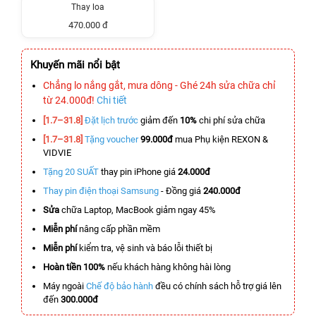
Thay loa
470.000 đ
Khuyến mãi nổi bật
Chẳng lo nắng gắt, mưa dông - Ghé 24h sửa chữa chỉ
từ 24.000đ!
Chi tiết
[1.7–31.8]
Đặt lịch trước
giảm đến
10%
chi phí sửa chữa
[1.7–31.8]
Tặng voucher
99.000đ
mua Phụ kiện REXON &
VIDVIE
Tặng 20 SUẤT
thay pin iPhone giá
24.000đ
Thay pin điện thoại Samsung
- Đồng giá
240.000đ
Sửa
chữa Laptop, MacBook giảm ngay 45%
Miễn phí
nâng cấp phần mềm
Miễn phí
kiểm tra, vệ sinh và báo lỗi thiết bị
Hoàn tiền 100%
nếu khách hàng không hài lòng
Máy ngoài
Chế độ bảo hành
đều có chính sách hỗ trợ giá lên
đến
300.000đ