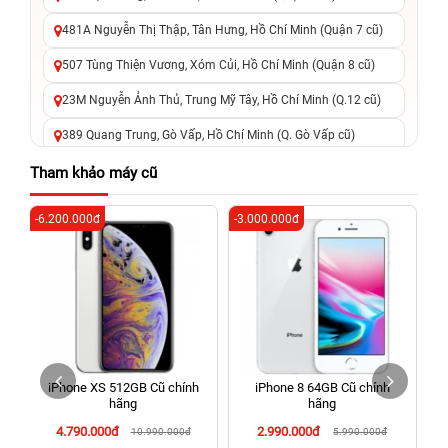
481A Nguyễn Thị Thập, Tân Hưng, Hồ Chí Minh (Quận 7 cũ)
507 Tùng Thiện Vương, Xóm Củi, Hồ Chí Minh (Quận 8 cũ)
23M Nguyễn Ảnh Thủ, Trung Mỹ Tây, Hồ Chí Minh (Q.12 cũ)
389 Quang Trung, Gò Vấp, Hồ Chí Minh (Q. Gò Vấp cũ)
625 - 625A Âu Cơ, Tân Phú, Hồ Chí Minh (Quận Tân Phú cũ)
Tham khảo máy cũ
326 Lê Văn Việt, Tăng Nhơn Phú, Hồ Chí Minh (Q.9 TP. Thủ
-6.200.000đ
-3.000.000đ
-4
Đức cũ)
256 Võ Văn Ngân, Thủ Đức, Hồ Chí Minh (Bình Thọ, TP. Thủ
Đức Cũ)
70 Nguyễn An Ninh, Dĩ An, Hồ Chí Minh (Bình Dương Cũ)
24h Vũng Tàu: 162A Ba Cu, Vũng Tàu, Hồ Chí Minh (TP. Vũng
Tàu cũ)
iPhone XS 512GB Cũ chính
iPhone 8 64GB Cũ chính
198 Hoàng Văn Thụ, Tân Sơn Nhất, Hồ Chí Minh (Tân Bình
hãng
hãng
cũ)
4.790.000đ
2.990.000đ
10.990.000đ
5.990.000đ