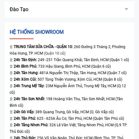
Đào Tạo
HỆ THỐNG SHOWROOM
TRUNG TÂM SỬA CHỮA - QUẬN 10:
260 Đường 3 Tháng 2, Phường
Hòa Hưng, TP. HCM
(Quận 10 cũ)
24h Tân Định:
249 -251 Trần Quang Khải, Tân Định, HCM (Quận 1 cũ)
24h Bình Phú:
733 Hậu Giang, Bình Phú, HCM (Quận 6 cũ)
24h Tân Hưng:
481A Nguyễn Thị Thập, Tân Hưng, HCM (Quận 7 cũ)
24h Xóm Củi:
507 Tùng Thiện Vương, Xóm Củi, HCM (Quận 8 cũ)
24h Trung Mỹ Tây:
23M Nguyễn Ảnh Thủ, Trung Mỹ Tây, HCM (Q.12
cũ)
24h Tân Sơn Nhất:
198 Hoàng Văn Thụ, Tân Sơn Nhất, HCM (Tân
Bình cũ)
24h Gò Vấp:
389 Quang Trung, Gò Vấp, HCM (Q. Gò Vấp cũ)
24h Tân Phú:
625 - 625A Âu Cơ, Tân Phú, HCM (Quận Tân Phú cũ)
24h Tăng Nhơn Phú:
326 Lê Văn Việt, Tăng Nhơn Phú, HCM (Q.9 TP.
Thủ Đức cũ)
24h Thủ Đức:
256 Võ Văn Ngân, Thủ Đức, HCM (Bình Thọ, TP. Thủ