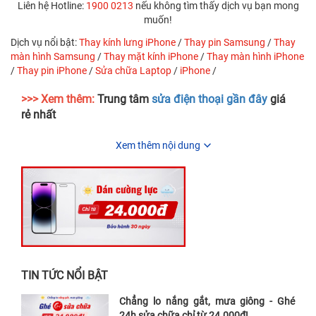
Liên hệ Hotline:
1900 0213
nếu không tìm thấy dịch vụ bạn mong
muốn!
Dịch vụ nổi bật:
Thay kính lưng iPhone
/
Thay pin Samsung
/
Thay
màn hình Samsung
/
Thay mặt kính iPhone
/
Thay màn hình iPhone
/
Thay pin iPhone
/
Sửa chữa Laptop
/
iPhone
/
>>> Xem thêm:
Trung tâm
sửa điện thoại gần đây
giá
rẻ nhất
Xem thêm nội dung
TIN TỨC NỔI BẬT
Chẳng lo nắng gắt, mưa giông - Ghé
24h sửa chữa chỉ từ 24.000đ!